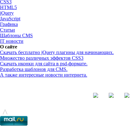
CSS3
HTML5
jQuery
JavaScript
Графика
Статьи
Шаблоны CMS
IT новости
О сайте
Скачать бесплатно jQuery плагины для начинающих.
Множество различных эффектов CSS3
Скачать иконки для сайта в psd-формате.
Разработка шаблонов для CMS.
А также интересные новости интернета.
© - 2015-2017 - helix.su - все для вашего сайта |
helixsu@gmail.com
^