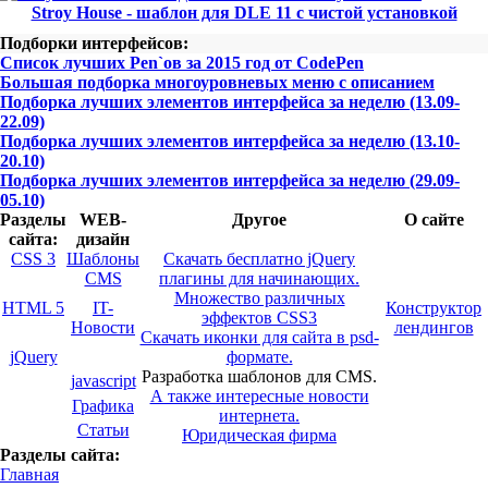
Stroy House - шаблон для DLE 11 с чистой установкой
Подборки интерфейсов:
Список лучших Pen`ов за 2015 год от CodePen
Большая подборка многоуровневых меню с описанием
Подборка лучших элементов интерфейса за неделю (13.09-
22.09)
Подборка лучших элементов интерфейса за неделю (13.10-
20.10)
Подборка лучших элементов интерфейса за неделю (29.09-
05.10)
Разделы
WEB-
Другое
О сайте
сайта:
дизайн
CSS 3
Шаблоны
Скачать бесплатно jQuery
CMS
плагины для начинающих.
Множество различных
HTML 5
IT-
Конструктор
эффектов CSS3
Новости
лендингов
Скачать иконки для сайта в psd-
jQuery
формате.
Разработка шаблонов для CMS.
javascript
А также интересные новости
Графика
интернета.
Статьи
Юридическая фирма
Разделы сайта:
Главная