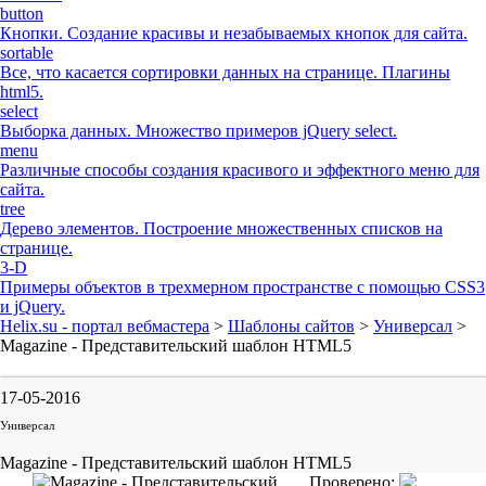
button
Кнопки. Создание красивы и незабываемых кнопок для сайта.
sortable
Все, что касается сортировки данных на странице. Плагины
html5.
select
Выборка данных. Множество примеров jQuery select.
menu
Различные способы создания красивого и эффектного меню для
сайта.
tree
Дерево элементов. Построение множественных списков на
странице.
3-D
Примеры объектов в трехмерном пространстве с помощью CSS3
и jQuery.
Helix.su - портал вебмастера
>
Шаблоны сайтов
>
Универсал
>
Magazine - Представительский шаблон HTML5
17-05-2016
Универсал
Magazine - Представительский шаблон HTML5
Проверено: