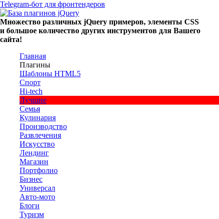
Telegram-бот для фронтендеров
Множество
различных
jQuery
примеров
,
элементы
CSS
и большое
количество
других
инструментов
для
Вашего
сайта
!
Главная
Плагины
Шаблоны HTML5
Спорт
Hi-tech
Лучшие
Семья
Кулинария
Производство
Развлечения
Искусство
Лендинг
Магазин
Портфолио
Бизнес
Универсал
Авто-мото
Блоги
Туризм