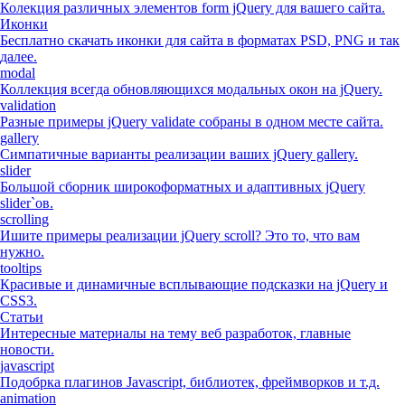
Колекция различных элементов form jQuery для вашего сайта.
Иконки
Бесплатно скачать иконки для сайта в форматах PSD, PNG и так
далее.
modal
Коллекция всегда обновляющихся модальных окон на jQuery.
validation
Разные примеры jQuery validate собраны в одном месте сайта.
gallery
Симпатичные варианты реализации ваших jQuery gallery.
slider
Большой сборник широкоформатных и адаптивных jQuery
slider`ов.
scrolling
Ишите примеры реализации jQuery scroll? Это то, что вам
нужно.
tooltips
Красивые и динамичные всплывающие подсказки на jQuery и
CSS3.
Статьи
Интересные материалы на тему веб разработок, главные
новости.
javascript
Подобрка плагинов Javascript, библиотек, фреймворков и т.д.
animation