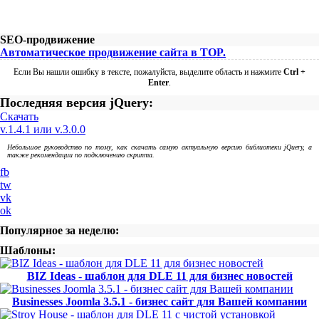
SEO-продвижение
Автоматическое продвижение сайта в TOP.
Если Вы нашли ошибку в тексте, пожалуйста, выделите область и нажмите
Ctrl +
Enter
.
Последняя версия jQuery:
Скачать
v.1.4.1 или v.3.0.0
Небольшое руководство по тому, как скачать самую актуальную версию библиотеки jQuery, а
также рекомендации по подключению скрипта.
fb
tw
vk
ok
Популярное за неделю:
Шаблоны:
BIZ Ideas - шаблон для DLE 11 для бизнес новостей
Businesses Joomla 3.5.1 - бизнес сайт для Вашей компании