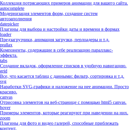
Коллекция потрясающих примеров анимации для вашего сайта.
autocomplete
Модернизация элементов форм, создание систем
автозаполнения
datepicker
Плагины для выбора и настройки даты и времени в формах
loader
Предзагрузчики, анимация загрузки, перлоадеры и т.д.
prallax
Компоненты, содержащие в себе реализацию параллакс-
эффекта.
tabs
Создание вкладок, оформление списков в удобную навигацию.
grid
Все, что касается таблиц с данными: фильтр, сортировка и т.д.
svg
Наработки SVG-графики и наложение на нее анимации. Просто
красиво.
canvas
Отрисовка элементов на веб-странице с помощью html5 canvas.
hover
Примеры элементов, которые реагируют при наведении на них.
zoom
Плагины для фото и видео галерей, способные приблежать
контент.