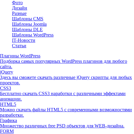
Фото
Дизайн
Разные
Шаблоны CMS
Шаблоны Joomla
Шаблоны DLE
Шаблоны WordPress
IT-Новости
Статьи
Плагины WordPress
Подборка самых популярных WordPress плагинов для любого
сайта.
jQuery
Здесь вы сможете скачать различные jQuery скрипты для любых
проектов.
CSS3
Бесплатно скачать CSS3 наработки с различными эффектами
анимации.
HTML5
Можно скачать файлы HTML5 с современными возможностями
разработки.
Графика
Множество различных free PSD объектов для WEB-дизайна.
FORM