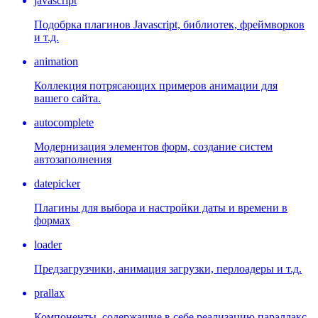
javascript
Подобрка плагинов Javascript, библиотек, фреймворков
и т.д.
animation
Коллекция потрясающих примеров анимации для
вашего сайта.
autocomplete
Модернизация элементов форм, создание систем
автозаполнения
datepicker
Плагины для выбора и настройки даты и времени в
формах
loader
Предзагрузчики, анимация загрузки, перлоадеры и т.д.
prallax
Компоненты, содержащие в себе реализацию параллакс-