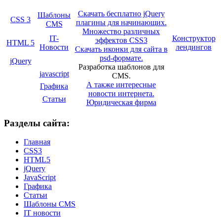
Скачать бесплатно jQuery
Шаблоны
CSS 3
плагины для начинающих.
CMS
Множество различных
IT-
Конструктор
эффектов CSS3
HTML 5
Новости
лендингов
Скачать иконки для сайта в
psd-формате.
jQuery
Разработка шаблонов для
javascript
CMS.
А также интересные
Графика
новости интернета.
Статьи
Юридическая фирма
Разделы сайта:
Главная
CSS3
HTML5
jQuery
JavaScript
Графика
Статьи
Шаблоны CMS
IT новости