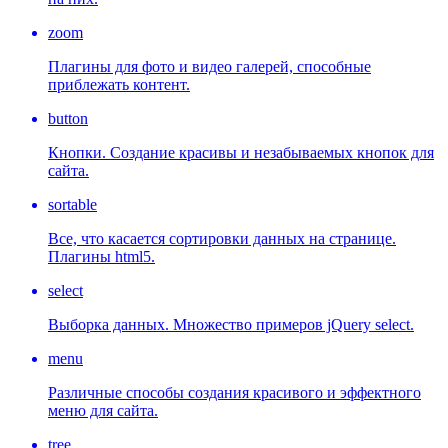
zoom
Плагины для фото и видео галерей, способные
приблежать контент.
button
Кнопки. Создание красивы и незабываемых кнопок для
сайта.
sortable
Все, что касается сортировки данных на странице.
Плагины html5.
select
Выборка данных. Множество примеров jQuery select.
menu
Различные способы создания красивого и эффектного
меню для сайта.
tree