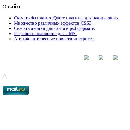
О сайте
Скачать бесплатно jQuery плагины для начинающих.
Множество различных эффектов CSS3
Скачать иконки для сайта в psd-формате.
Разработка шаблонов для CMS.
А также интересные новости интернета.
© - 2015-2017 - helix.su - все для вашего сайта |
helixsu@gmail.com
^