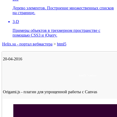
Дерево элементов. Построение множественных списков
на странице.
3-D
Примеры объектов в трехмерном пространстве с
помощью CSS3 и jQuery.
Helix.su - портал вебмастера
>
html5
20-04-2016
html5 / canvas
Origami.js - плагин для упрощенной работы с Canvas