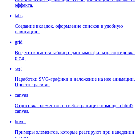
эффекта.
tabs
Создание вкладок, оформление списков в удобную
навигацию.
grid
Все, что касается таблиц с данными: фильтр, сортировка
и т.д.
svg
Наработки SVG-графики и наложение на нее анимации.
Просто красиво.
canvas
Отрисовка элементов на веб-странице с помощью html5
canvas.
hover
Примеры элементов, которые реагируют при наведении
на них.