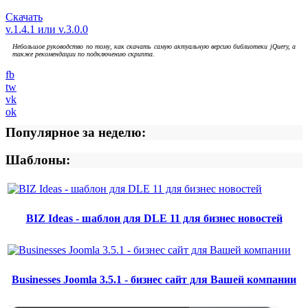
Скачать
v.1.4.1 или v.3.0.0
Небольшое руководство по тому, как скачать самую актуальную версию библиотеки jQuery, а
также рекомендации по подключению скрипта.
fb
tw
vk
ok
Популярное за неделю:
Шаблоны:
BIZ Ideas - шаблон для DLE 11 для бизнес новостей
Businesses Joomla 3.5.1 - бизнес сайт для Вашей компании