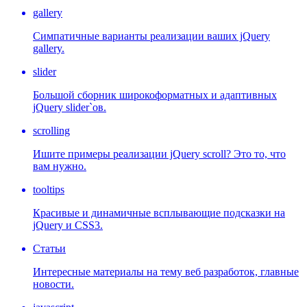
gallery
Симпатичные варианты реализации ваших jQuery
gallery.
slider
Большой сборник широкоформатных и адаптивных
jQuery slider`ов.
scrolling
Ишите примеры реализации jQuery scroll? Это то, что
вам нужно.
tooltips
Красивые и динамичные всплывающие подсказки на
jQuery и CSS3.
Статьи
Интересные материалы на тему веб разработок, главные
новости.