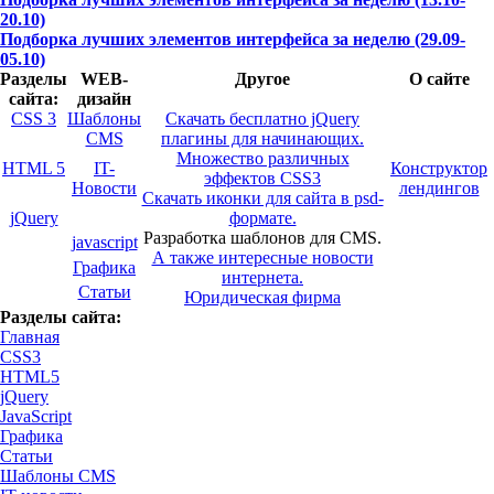
20.10)
Подборка лучших элементов интерфейса за неделю (29.09-
05.10)
Разделы
WEB-
Другое
О сайте
сайта:
дизайн
CSS 3
Шаблоны
Скачать бесплатно jQuery
CMS
плагины для начинающих.
Множество различных
HTML 5
IT-
Конструктор
эффектов CSS3
Новости
лендингов
Скачать иконки для сайта в psd-
jQuery
формате.
Разработка шаблонов для CMS.
javascript
А также интересные новости
Графика
интернета.
Статьи
Юридическая фирма
Разделы сайта:
Главная
CSS3
HTML5
jQuery
JavaScript
Графика
Статьи
Шаблоны CMS