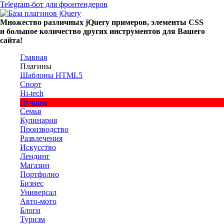
Telegram-бот для фронтендеров
Множество
различных
jQuery
примеров
,
элементы
CSS
и большое
количество
других
инструментов
для
Вашего
сайта
!
Главная
Плагины
Шаблоны HTML5
Спорт
Hi-tech
Лучшие
Семья
Кулинария
Производство
Развлечения
Искусство
Лендинг
Магазин
Портфолио
Бизнес
Универсал
Авто-мото
Блоги
Туризм