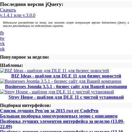
Последняя версия jQuery:
Скачать
v.1.4.1 или v.3.0.0
Небольшое руководство по тому, как скачать самую актуальную версию библиотеки jQuery, а
также рекомендации по подключению скрипта.
fb
tw
vk
ok
Популярное за неделю:
Шаблоны:
BIZ Ideas - шаблон для DLE 11 для бизнес новостей
Businesses Joomla 3.5.1 - бизнес сайт для Вашей компании
Stroy House - шаблон для DLE 11 с чистой установкой
Подборки интерфейсов:
Список лучших Pen`ов за 2015 год от CodePen
Большая подборка многоуровневых меню с описанием
Подборка лучших элементов интерфейса за неделю (13.09-
22.09)
Подборка лучших элементов интерфейса за неделю (13.10-