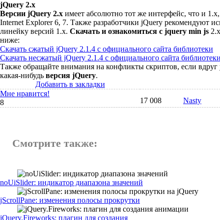
jQuery 2.x
Версии jQuery 2.x
имеет абсолютно тот же интерфейс, что и 1.х
Internet Explorer 6, 7. Также разработчики jQuery рекомендуют ис
линейку версий 1.x.
Скачать и ознакомиться с jquery min js
2.
ниже:
Скачать сжатый jQuery 2.1.4 с официального сайта библиотеки
Скачать несжатый jQuery 2.1.4 с официального сайта библиотек
Также обращайте внимания на конфликты скриптов, если вдруг 
какая-нибудь
версия jQuery
.
Добавить в закладки
Мне нравится!
17 008
Nasty
8
Смотрите также:
noUiSlider: индикатор диапазона значений
jScrollPane: изменения полосы прокрутки
jQuery.Fireworks: плагин для создания