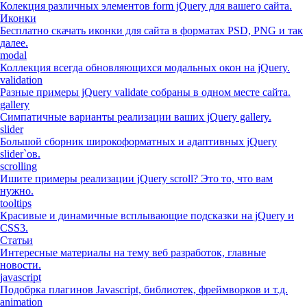
Колекция различных элементов form jQuery для вашего сайта.
Иконки
Бесплатно скачать иконки для сайта в форматах PSD, PNG и так
далее.
modal
Коллекция всегда обновляющихся модальных окон на jQuery.
validation
Разные примеры jQuery validate собраны в одном месте сайта.
gallery
Симпатичные варианты реализации ваших jQuery gallery.
slider
Большой сборник широкоформатных и адаптивных jQuery
slider`ов.
scrolling
Ишите примеры реализации jQuery scroll? Это то, что вам
нужно.
tooltips
Красивые и динамичные всплывающие подсказки на jQuery и
CSS3.
Статьи
Интересные материалы на тему веб разработок, главные
новости.
javascript
Подобрка плагинов Javascript, библиотек, фреймворков и т.д.
animation