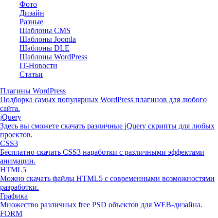
Фото
Дизайн
Разные
Шаблоны CMS
Шаблоны Joomla
Шаблоны DLE
Шаблоны WordPress
IT-Новости
Статьи
Плагины WordPress
Подборка самых популярных WordPress плагинов для любого
сайта.
jQuery
Здесь вы сможете скачать различные jQuery скрипты для любых
проектов.
CSS3
Бесплатно скачать CSS3 наработки с различными эффектами
анимации.
HTML5
Можно скачать файлы HTML5 с современными возможностями
разработки.
Графика
Множество различных free PSD объектов для WEB-дизайна.
FORM