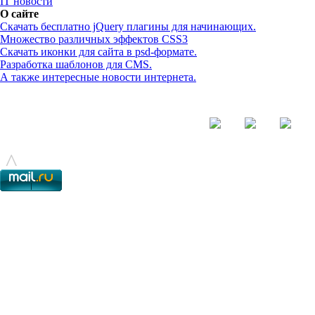
IT новости
О сайте
Скачать бесплатно jQuery плагины для начинающих.
Множество различных эффектов CSS3
Скачать иконки для сайта в psd-формате.
Разработка шаблонов для CMS.
А также интересные новости интернета.
© - 2015-2017 - helix.su - все для вашего сайта |
helixsu@gmail.com
^