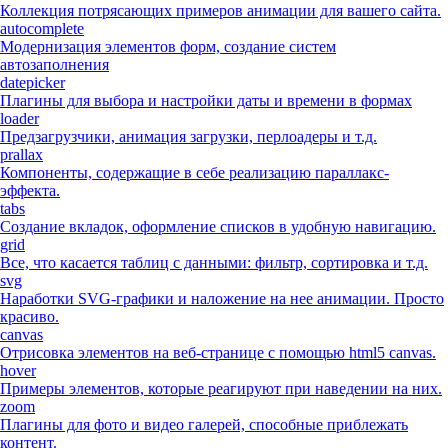
Коллекция потрясающих примеров анимации для вашего сайта.
autocomplete
Модернизация элементов форм, создание систем
автозаполнения
datepicker
Плагины для выбора и настройки даты и времени в формах
loader
Предзагрузчики, анимация загрузки, перлоадеры и т.д.
prallax
Компоненты, содержащие в себе реализацию параллакс-
эффекта.
tabs
Создание вкладок, оформление списков в удобную навигацию.
grid
Все, что касается таблиц с данными: фильтр, сортировка и т.д.
svg
Наработки SVG-графики и наложение на нее анимации. Просто
красиво.
canvas
Отрисовка элементов на веб-странице с помощью html5 canvas.
hover
Примеры элементов, которые реагируют при наведении на них.
zoom
Плагины для фото и видео галерей, способные приблежать
контент.