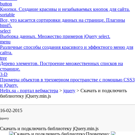
button
Кнопки. Создание красивы и незабываемых кнопок для сайта.
sortable
Все, что касается сортировки данных на странице. Плагины
html5.
select
Выборка данных. Множество примеров jQuery select.
menu
Различные способы создания красивого и эффектного меню для
сайта.
tree
Дерево элементов. Построение множественных списков на
странице.
3-D
Примеры объектов в трехмерном пространстве с помощью CSS3
и jQuery.
Helix.su - портал вебмастера
>
jquery
> Скачать и подключить
библиотеку jQuery.min.js
16-02-2015
jquery
Скачать и подключить библиотеку jQuery.min.js
Проверено: