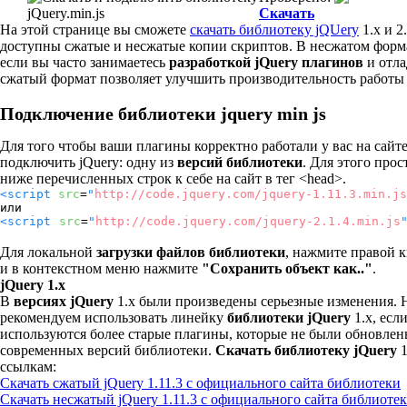
Скачать
На этой странице вы сможете
скачать библиотеку jQUery
1.х и 2
доступны сжатые и несжатые копии скриптов. В несжатом форма
если вы часто занимаетесь
разработкой jQuery плагинов
и отла
сжатый формат позволяет улучшить производительность работы 
Подключение библиотеки jquery min js
Для того чтобы ваши плагины корректно работали у вас на сайт
подключить jQuery: одну из
версий библиотеки
. Для этого прос
ниже перечисленных строк к себе на сайт в тег <head>.
<script
src
=
"
http://code.jquery.com/jquery-1.11.3.min.js
или
<script
src
=
"
http://code.jquery.com/jquery-2.1.4.min.js
Для локальной
загрузки файлов библиотеки
, нажмите правой 
и в контекстном меню нажмите
"Сохранить объект как.."
.
jQuery 1.x
В
версиях jQuery
1.х были произведены серьезные изменения. 
рекомендуем использовать линейку
библиотеки jQuery
1.х, есл
используются более старые плагины, которые не были обновле
современных версий библиотеки.
Скачать библиотеку jQuery
1
ссылкам:
Скачать сжатый jQuery 1.11.3 с официального сайта библиотеки
Скачать несжатый jQuery 1.11.3 с официального сайта библиоте