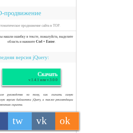
O-продвижение
томатическое продвижение сайта в TOP.
ы нашли ошибку в тексте, пожалуйста, выделите
область и нажмите
Ctrl + Enter
.
едняя версия jQuery:
Скачать
v.1.4.1 или v.3.0.0
ьшое руководство по тому, как скачать самую
ьную версию библиотеки jQuery, а также рекомендации
ключению скрипта.
tw
vk
ok