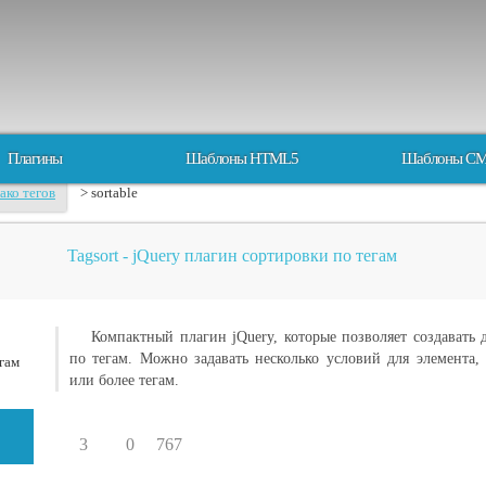
Плагины
Шаблоны HTML5
Шаблоны C
ако тегов
> sortable
Tagsort - jQuery плагин сортировки по тегам
Компактный плагин jQuery, которые позволяет создавать
по тегам. Можно задавать несколько условий для элемента, 
или более тегам.
3
0
767