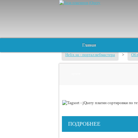
Главная
Helix.su - портал вебмастера
>
Обл
jquery
ПОДРОБНЕЕ