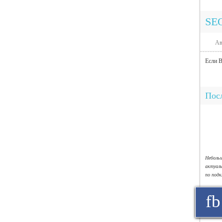
SE
Ав
Если В
Посл
Небол
актуал
по под
fb