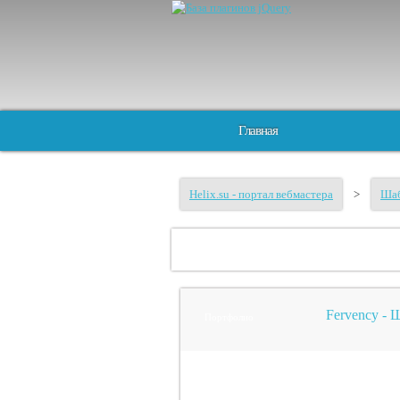
Главная
Helix.su - портал вебмастера
>
Шаб
Fervency - 
Портфолио