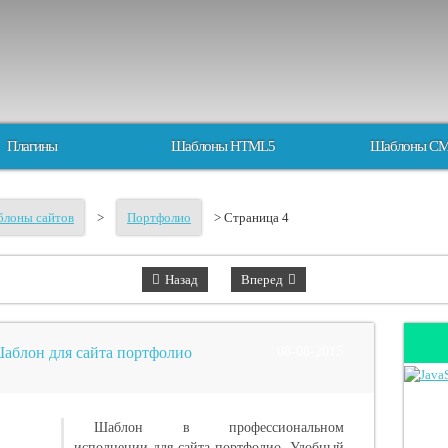
Плагины
Шаблоны HTML5
Шаблоны C
лоны сайтов
>
Портфолио
> Страница 4
Назад
Вперед
Шаблон для сайта портфолио
08-08-2015
Шаблон в профессиональном
исполнении для сайта-портфолио. Удобный