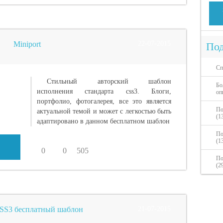
Miniport
22-07-2015
Под
Сп
Стильный авторский шаблон
Бо
исполнения стандарта css3. Блоги,
оп
портфолио, фотогалерея, все это является
По
актуальной темой и может с легкостью быть
(1
адаптировано в данном бесплатном шаблон
По
(1
0
0
505
По
(2
 CSS3 бесплатный шаблон
21-07-2015