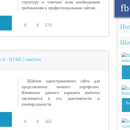
структуру и отвечает всем необходимым
fb
требованиям к профессиональным сайтам.
0
0
579
Поп
Ша
l-A - HTML5 шаблон
22-07-2015
Шаблон одностраничного сайта для
представления личного портфолио.
Изюминка данного варианта шаблона
заключается в его адаптивности и
Bu
универсальности.
0
0
565