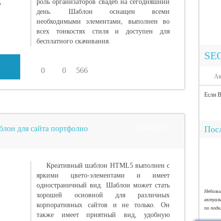
роль организаторов свадеб на сегодняшний
день. Шаблон оснащен всеми
необходимыми элементами, выполнен во
всех тонкостях стиля и доступен для
бесплатного скачивания.
SE
0
0
566
Ав
Если В
блон для сайта портфолио
02-08-2015
Посл
Креативный шаблон HTML5 выполнен с
яркими цвето-элементами и имеет
одностраничный вид. Шаблон может стать
Небол
хорошей основной для различных
актуал
корпоративных сайтов и не только. Он
по под
также имеет приятный вид, удобную