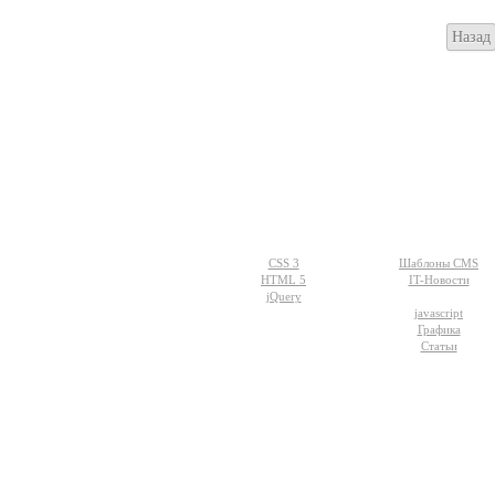
Назад
Разделы
WEB-дизайн
сайта:
CSS 3
Шаблоны CMS
HTML 5
IT-Новости
jQuery
javascript
Графика
Статьи
© - 2015-2017 - helix.su - все для в