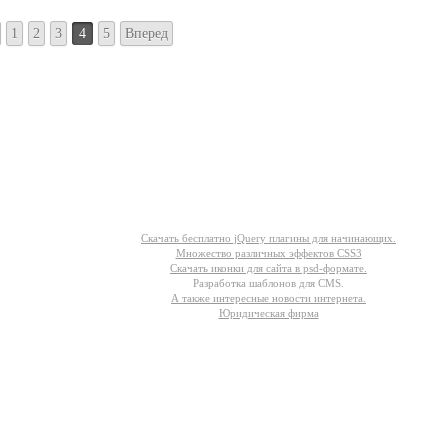
1
2
3
4
5
Вперед
Другое
Скачать бесплатно jQuery плагины для начинающих.
Множество различных эффектов CSS3
Скачать иконки для сайта в psd-формате.
Разработка шаблонов для CMS.
А также интересные новости интернета.
Юридическая фирма
ашего сайта | helixsu@gmail.com