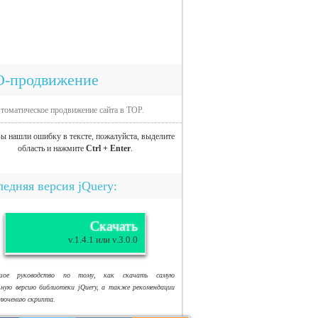
O-продвижение
томатическое продвижение сайта в TOP.
ы нашли ошибку в тексте, пожалуйста, выделите
область и нажмите
Ctrl + Enter
.
едняя версия jQuery:
Скачать
v.1.4.1 или v.3.0.0
ьшое руководство по тому, как скачать самую
ьную версию библиотеки jQuery, а также рекомендации
ключению скрипта.