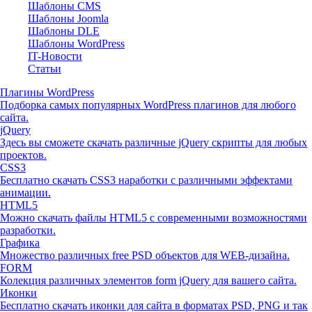
Шаблоны CMS
Шаблоны Joomla
Шаблоны DLE
Шаблоны WordPress
IT-Новости
Статьи
Плагины WordPress
Подборка самых популярных WordPress плагинов для любого
сайта.
jQuery
Здесь вы сможете скачать различные jQuery скрипты для любых
проектов.
CSS3
Бесплатно скачать CSS3 наработки с различными эффектами
анимации.
HTML5
Можно скачать файлы HTML5 с современными возможностями
разработки.
Графика
Множество различных free PSD объектов для WEB-дизайна.
FORM
Колекция различных элементов form jQuery для вашего сайта.
Иконки
Бесплатно скачать иконки для сайта в форматах PSD, PNG и так