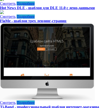
Смотреть
Подробнее
Hot News DLE - шаблон для DLE 11.0 с демо-данными
Смотреть
Подробнее
FlaMe - шаблон трех лендинг-страниц
Смотреть
Подробнее
Ti-Band - профессиональный шаблон интернет-магазина