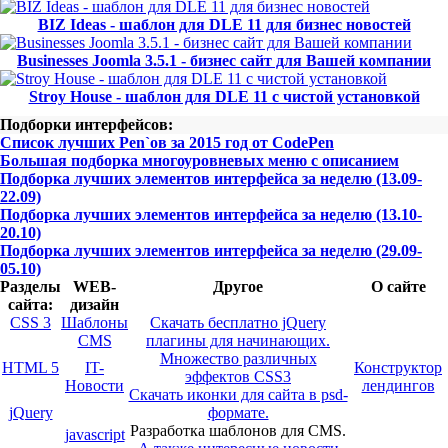
BIZ Ideas - шаблон для DLE 11 для бизнес новостей
Businesses Joomla 3.5.1 - бизнес сайт для Вашей компании
Stroy House - шаблон для DLE 11 с чистой установкой
Подборки интерфейсов:
Список лучших Pen`ов за 2015 год от CodePen
Большая подборка многоуровневых меню с описанием
Подборка лучших элементов интерфейса за неделю (13.09-
22.09)
Подборка лучших элементов интерфейса за неделю (13.10-
20.10)
Подборка лучших элементов интерфейса за неделю (29.09-
05.10)
Разделы
WEB-
Другое
О сайте
сайта:
дизайн
CSS 3
Шаблоны
Скачать бесплатно jQuery
CMS
плагины для начинающих.
Множество различных
HTML 5
IT-
Конструктор
эффектов CSS3
Новости
лендингов
Скачать иконки для сайта в psd-
jQuery
формате.
Разработка шаблонов для CMS.
javascript