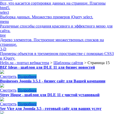
Все, что касается сортировки данных на странице. Плагины
html5.
select
Выборка данных. Множество примеров jQuery select.
menu
Различные способы создания красивого и эффектного меню для
сайта.
tree
Дерево элементов. Построение множественных списков на
странице.
3-D
Примеры объектов в трехмерном пространстве с помощью CSS3
и jQuery.
Helix.su - портал вебмастера
>
Шаблоны сайтов
> Страница 15
BIZ Ideas - шаблон для DLE 11 для бизнес новостей
Смотреть
Подробнее
Businesses Joomla 3.5.1 - бизнес сайт для Вашей компании
Смотреть
Подробнее
Stroy House - шаблон для DLE 11 с чистой установкой
Смотреть
Подробнее
Ser Vice для Joomla 3.5 - готовый сайт для ваших услуг