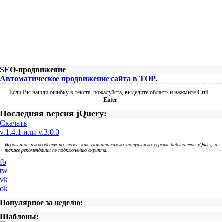
SEO-продвижение
Автоматическое продвижение сайта в TOP.
Если Вы нашли ошибку в тексте, пожалуйста, выделите область и нажмите
Ctrl +
Enter
.
Последняя версия jQuery:
Скачать
v.1.4.1 или v.3.0.0
Небольшое руководство по тому, как скачать самую актуальную версию библиотеки jQuery, а
также рекомендации по подключению скрипта.
fb
tw
vk
ok
Популярное за неделю:
Шаблоны: