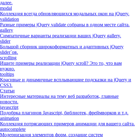
далее.
modal
Коллекция всегда обновляющихся модальных окон на jQuery.
validation
Разные примеры jQuery validate собраны в одном месте сайта.
gallery
Симпатичные варианты реализации ваших jQuery gallery.
slider
Большой сборник широкоформатных и адаптивных jQuery
slider`ов.
scrolling
Ишите примеры реализации jQuery scroll? Это то, что вам
нужно.
tooltips
Красивые и динамичные всплывающие подсказки на jQuery и
CSS3.
Статьи
Интересные материалы на тему веб разработок, главные
новости.
javascript
Подобрка плагинов Javascript, библиотек, фреймворков и т.д.
animation
Коллекция потрясающих примеров анимации для вашего сайта.
autocomplete
Модернизация элементов форм, создание систем