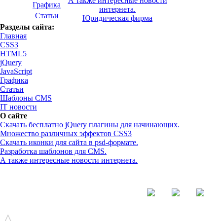
А также интересные новости
Графика
интернета.
Статьи
Юридическая фирма
Разделы сайта:
Главная
CSS3
HTML5
jQuery
JavaScript
Графика
Статьи
Шаблоны CMS
IT новости
О сайте
Скачать бесплатно jQuery плагины для начинающих.
Множество различных эффектов CSS3
Скачать иконки для сайта в psd-формате.
Разработка шаблонов для CMS.
А также интересные новости интернета.
© - 2015-2017 - helix.su - все для вашего сайта |
helixsu@gmail.com
^