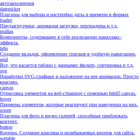
автозаполнения
datepicker
Плагины для выбора и настройки даты и времени в формах
loader
Предзагрузчики, анимация загрузки, перлоадеры и т.д.
prallax
Компоненты, содержащие в себе реализацию параллакс-
эффекта.
tabs
Создание вкладок, оформление списков в удобную навигацию.
grid
Все, что касается таблиц с данными: фильтр, сортировка и т.д.
svg
Наработки SVG-графики и наложение на нее анимации. Просто
красиво.
canvas
Отрисовка элементов на веб-странице с помощью html5 canvas.
hover
Примеры элементов, которые реагируют при наведении на них.
zoom
Плагины для фото и видео галерей, способные приблежать
контент.
button
Кнопки. Создание красивы и незабываемых кнопок для сайта.
sortable