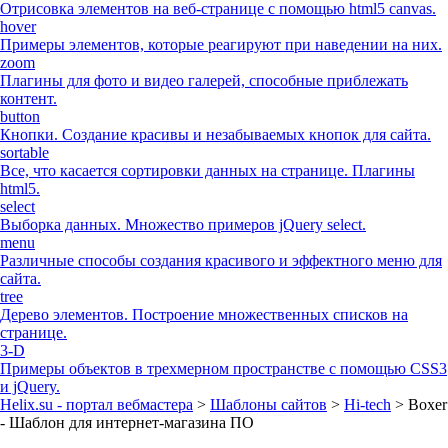
Отрисовка элементов на веб-странице с помощью html5 canvas.
hover
Примеры элементов, которые реагируют при наведении на них.
zoom
Плагины для фото и видео галерей, способные приблежать
контент.
button
Кнопки. Создание красивы и незабываемых кнопок для сайта.
sortable
Все, что касается сортировки данных на странице. Плагины
html5.
select
Выборка данных. Множество примеров jQuery select.
menu
Различные способы создания красивого и эффектного меню для
сайта.
tree
Дерево элементов. Построение множественных списков на
странице.
3-D
Примеры объектов в трехмерном пространстве с помощью CSS3
и jQuery.
Helix.su - портал вебмастера
>
Шаблоны сайтов
>
Hi-tech
> Boxer
- Шаблон для интернет-магазина ПО