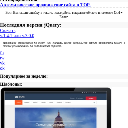
Автоматическое продвижение сайта в TOP.
Если Вы нашли ошибку в тексте, пожалуйста, выделите область и нажмите
Ctrl +
Enter
.
Последняя версия jQuery:
Скачать
v.1.4.1 или v.3.0.0
Небольшое руководство по тому, как скачать самую актуальную версию библиотеки jQuery, а
также рекомендации по подключению скрипта.
fb
tw
vk
ok
Популярное за неделю:
Шаблоны: