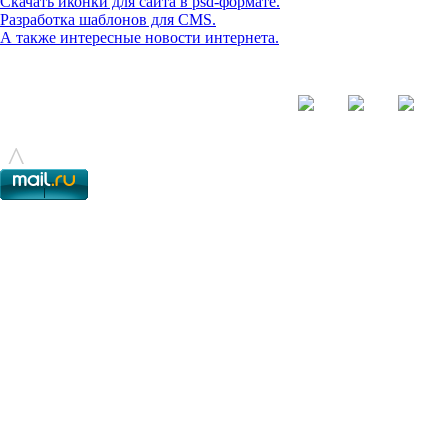
Скачать иконки для сайта в psd-формате.
Разработка шаблонов для CMS.
А также интересные новости интернета.
© - 2015-2017 - helix.su - все для вашего сайта |
helixsu@gmail.com
^