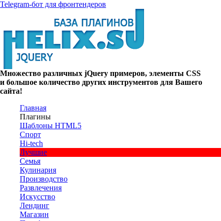
Telegram-бот для фронтендеров
Множество
различных
jQuery
примеров
,
элементы
CSS
и большое
количество
других
инструментов
для
Вашего
сайта
!
Главная
Плагины
Шаблоны HTML5
Спорт
Hi-tech
Лучшие
Семья
Кулинария
Производство
Развлечения
Искусство
Лендинг
Магазин