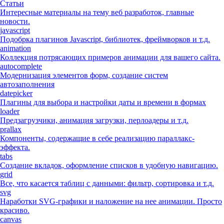
Статьи
Интересные материалы на тему веб разработок, главные
новости.
javascript
Подобрка плагинов Javascript, библиотек, фреймворков и т.д.
animation
Коллекция потрясающих примеров анимации для вашего сайта.
autocomplete
Модернизация элементов форм, создание систем
автозаполнения
datepicker
Плагины для выбора и настройки даты и времени в формах
loader
Предзагрузчики, анимация загрузки, перлоадеры и т.д.
prallax
Компоненты, содержащие в себе реализацию параллакс-
эффекта.
tabs
Создание вкладок, оформление списков в удобную навигацию.
grid
Все, что касается таблиц с данными: фильтр, сортировка и т.д.
svg
Наработки SVG-графики и наложение на нее анимации. Просто
красиво.
canvas