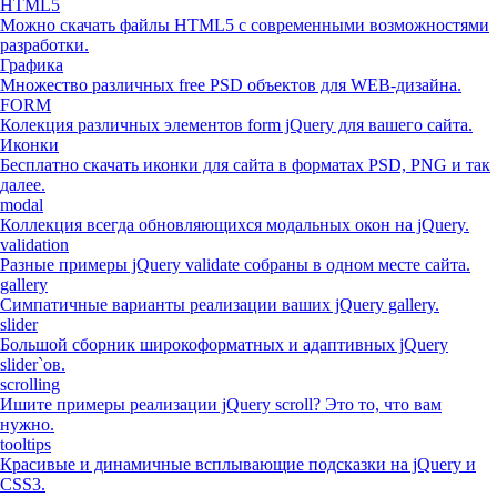
HTML5
Можно скачать файлы HTML5 с современными возможностями
разработки.
Графика
Множество различных free PSD объектов для WEB-дизайна.
FORM
Колекция различных элементов form jQuery для вашего сайта.
Иконки
Бесплатно скачать иконки для сайта в форматах PSD, PNG и так
далее.
modal
Коллекция всегда обновляющихся модальных окон на jQuery.
validation
Разные примеры jQuery validate собраны в одном месте сайта.
gallery
Симпатичные варианты реализации ваших jQuery gallery.
slider
Большой сборник широкоформатных и адаптивных jQuery
slider`ов.
scrolling
Ишите примеры реализации jQuery scroll? Это то, что вам
нужно.
tooltips
Красивые и динамичные всплывающие подсказки на jQuery и
CSS3.