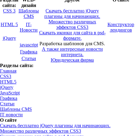
сайта:
дизайн
CSS 3
Шаблоны
Скачать бесплатно jQuery
CMS
плагины для начинающих.
Множество различных
HTML 5
IT-
Конструктор
эффектов CSS3
Новости
лендингов
Скачать иконки для сайта в psd-
jQuery
формате.
Разработка шаблонов для CMS.
javascript
А также интересные новости
Графика
интернета.
Статьи
Юридическая фирма
Разделы сайта:
Главная
CSS3
HTML5
jQuery
JavaScript
Графика
Статьи
Шаблоны CMS
IT новости
О сайте
Скачать бесплатно jQuery плагины для начинающих.
Множество различных эффектов CSS3