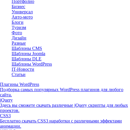
Портфолио
Бизнес
Универсал
Авто-мото
Блоги
Туризм
Фото
Дизайн
Разные
Шаблоны CMS
Шаблоны Joomla
Шаблоны DLE
Шаблоны WordPress
IT-Новости
Статьи
Плагины WordPress
Подборка самых популярных WordPress плагинов для любого
сайта.
jQuery
Здесь вы сможете скачать различные jQuery скрипты для любых
проектов.
CSS3
Бесплатно скачать CSS3 наработки с различными эффектами
анимации.