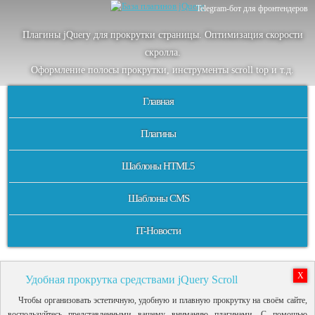
Telegram-бот для фронтендеров
Плагины jQuery для прокрутки страницы. Оптимизация скорости
скролла.
Оформление полосы прокрутки, инструменты scroll top и т.д.
Главная
Плагины
Шаблоны HTML5
Шаблоны CMS
IT-Новости
X
Удобная прокрутка средствами jQuery Scroll
Чтобы организовать эстетичную, удобную и плавную прокрутку на своём сайте,
воспользуйтесь представленными вашему вниманию плагинами. С помощью