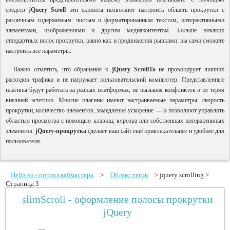
средств
jQuery Scroll
эти скрипты позволяют настроить область прокрутки с
различным содержимым: чистым и форматированным текстом, интерактивными
элементами, изображениями и другим медиаконтентом. Больше никаких
стандартных полос прокрутки, равно как и продвижения рывками: вы сами сможете
настроить все параметры.
Важно отметить, что обращение к
jQuery
ScrollTo
не провоцирует лишних
расходов трафика и не нагружает пользовательский компьютер. Представленные
плагины будут работать на разных платформах, не вызывая конфликтов и не теряя
внешней эстетики. Многие плагины имеют настраиваемые параметры: скорость
прокрутки, количество элементов, замедление-ускорение — и позволяют управлять
областью просмотра с помощью клавиш, курсора или собственных интерактивных
элементов.
jQuery-прокрутка
сделает ваш сайт ещё привлекательнее и удобнее для
пользователя.
Helix.su - портал вебмастера
>
Облако тегов
> jquery scrolling >
Страница 3
slimScroll - оформление полосы прокрутки
jQuery