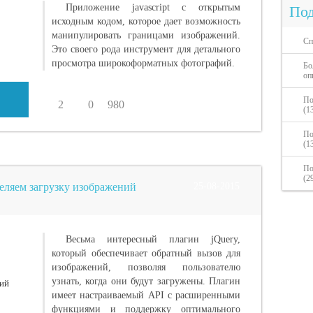
Приложение javascript с открытым
Под
исходным кодом, которое дает возможность
манипулировать границами изображений.
Сп
Это своего рода инструмент для детального
просмотра широкоформатных фотографий.
Бо
оп
По
2
0
980
(1
По
(1
По
(2
деляем загрузку изображений
25-08-2015
Весьма интересный плагин jQuery,
который обеспечивает обратный вызов для
изображений, позволяя пользователю
узнать, когда они будут загружены. Плагин
имеет настраиваемый API с расширенными
функциями и поддержку оптимального