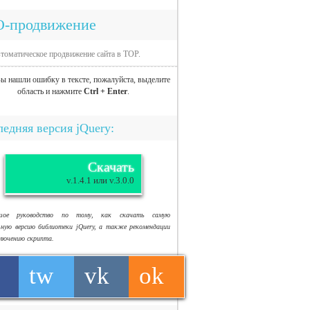
O-продвижение
томатическое продвижение сайта в TOP.
ы нашли ошибку в тексте, пожалуйста, выделите
область и нажмите
Ctrl + Enter
.
едняя версия jQuery:
Скачать
v.1.4.1 или v.3.0.0
ьшое руководство по тому, как скачать самую
ьную версию библиотеки jQuery, а также рекомендации
ключению скрипта.
tw
vk
ok