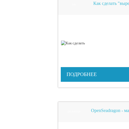
Как сделать "выр
css
ПОДРОБНЕЕ
OpenSeadragon - м
javascript