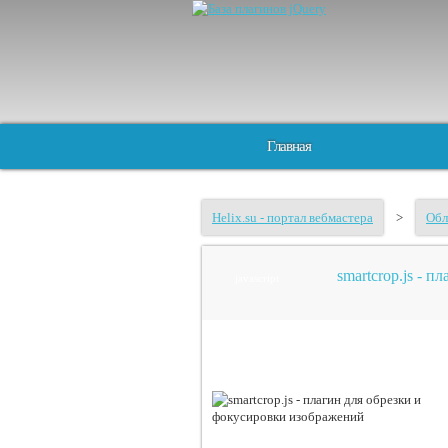
Главная
Helix.su - портал вебмастера
>
Обл
smartcrop.js - 
javascript