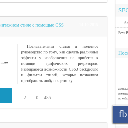
SE
Ав
винтажном стиле с помощью CSS
14-10-2015
Если В
Познавательная статья и полезное
руководство по тому, как сделать различные
Посл
эффекты у изображения не прибегая к
помощи графических редакторов.
Разбираются возможности CSS3 background
и фильтры стилей, которые позволяют
преображать любую картинку.
Небол
актуал
2
0
485
по под
fb