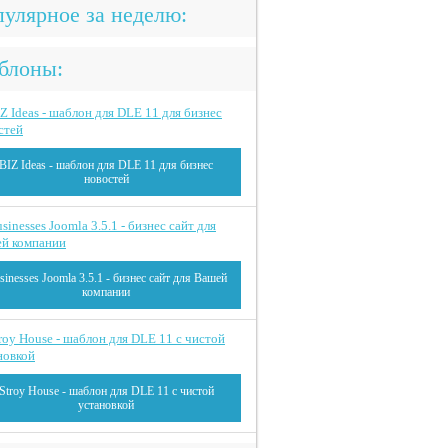
улярное за неделю:
блоны:
BIZ Ideas - шаблон для DLE 11 для бизнес
новостей
sinesses Joomla 3.5.1 - бизнес сайт для Вашей
компании
Stroy House - шаблон для DLE 11 с чистой
установкой