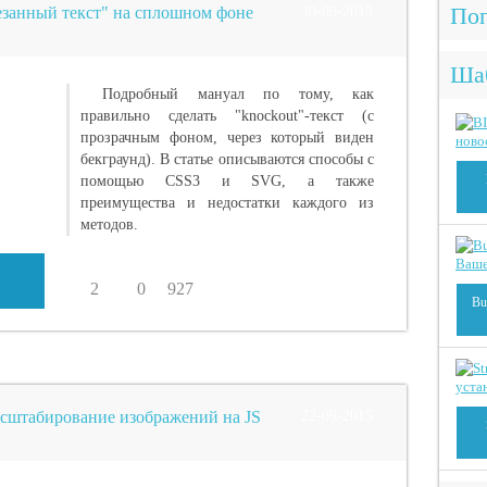
Поп
езанный текст" на сплошном фоне
30-09-2015
Ша
Подробный мануал по тому, как
правильно сделать "knockout"-текст (с
прозрачным фоном, через который виден
бекграунд). В статье описываются способы с
помощью CSS3 и SVG, а также
преимущества и недостатки каждого из
методов.
2
0
927
Bu
асштабирование изображений на JS
22-09-2015