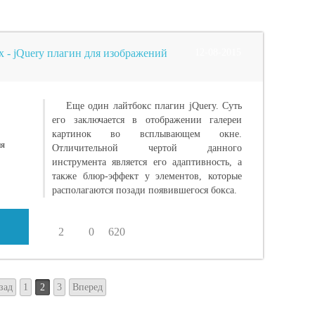
ox - jQuery плагин для изображений
12-08-2015
Еще один лайтбокс плагин jQuery. Суть
его заключается в отображении галереи
картинок во всплывающем окне.
Отличительной чертой данного
инструмента является его адаптивность, а
также блюр-эффект у элементов, которые
располагаются позади появившегося бокса.
2
0
620
зад
1
2
3
Вперед