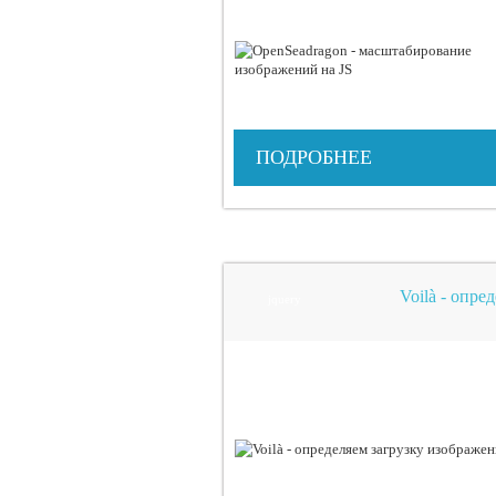
ПОДРОБНЕЕ
Voilà - опре
jquery