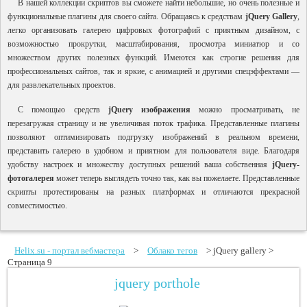
В нашей коллекции скриптов вы сможете найти небольшие, но очень полезные и
функциональные плагины для своего сайта. Обращаясь к средствам
jQuery
Gallery
,
легко организовать галерею цифровых фотографий с приятным дизайном, с
возможностью прокрутки, масштабирования, просмотра миниатюр и со
множеством других полезных функций. Имеются как строгие решения для
профессиональных сайтов, так и яркие, с анимацией и другими спецэффектами —
для развлекательных проектов.
С помощью средств
jQuery изображения
можно просматривать, не
перезагружая страницу и не увеличивая поток трафика. Представленные плагины
позволяют оптимизировать подгрузку изображений в реальном времени,
представить галерею в удобном и приятном для пользователя виде. Благодаря
удобству настроек и множеству доступных решений ваша собственная
jQuery-
фотогалерея
может теперь выглядеть точно так, как вы пожелаете. Представленные
скрипты протестированы на разных платформах и отличаются прекрасной
совместимостью.
Helix.su - портал вебмастера
>
Облако тегов
> jQuery gallery >
Страница 9
jquery porthole