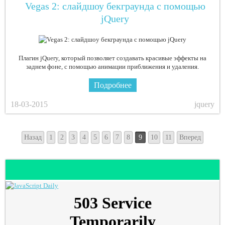
Vegas 2: слайдшоу бекграунда с помощью
jQuery
Плагин jQuery, который позволяет создавать красивые эффекты на
заднем фоне, с помощью анимации приближения и удаления.
Подробнее
18-03-2015
jquery
Назад
1
2
3
4
5
6
7
8
9
10
11
Вперед