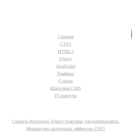
Разделы сайта:
Главная
CSS3
HTML5
jQuery
JavaScript
Графика
Статьи
Шаблоны CMS
IT новости
О сайте
Скачать бесплатно jQuery плагины для начинающих.
Множество различных эффектов CSS3