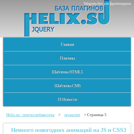
Telegram-бот для фронтендеров
Главная
Плагины
Шаблоны HTML5
Шаблоны CMS
IT-Новости
Helix.su - портал вебмастера
>
javascript
> Страница 5
Немного новогодних анимаций на JS и CSS3