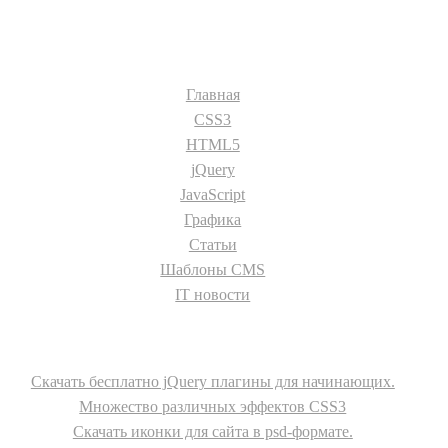
Разделы сайта:
Главная
CSS3
HTML5
jQuery
JavaScript
Графика
Статьи
Шаблоны CMS
IT новости
О сайте
Скачать бесплатно jQuery плагины для начинающих.
Множество различных эффектов CSS3
Скачать иконки для сайта в psd-формате.