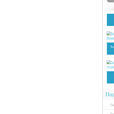
Bu
Под
Сп