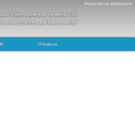
Telegram-бот для фронтендеров
чных
jQuery
примеров
,
элементы
CSS
угих
инструментов
для
Вашего
сайта
!
MS
IT-Новости