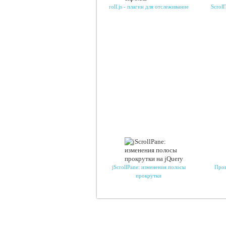
roll.js - плагин для отслеживание
Scrol
jScrollPane: изменения полосы
Прог
прокрутки