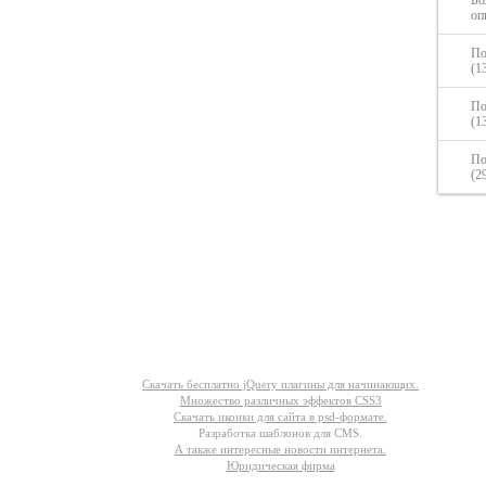
Бо
оп
По
(1
По
(1
По
(2
Другое
Скачать бесплатно jQuery плагины для начинающих.
Множество различных эффектов CSS3
Скачать иконки для сайта в psd-формате.
Разработка шаблонов для CMS.
А также интересные новости интернета.
Юридическая фирма