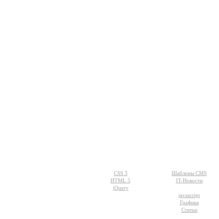
Разделы
WEB-дизайн
сайта:
CSS 3
Шаблоны CMS
HTML 5
IT-Новости
jQuery
javascript
Графика
Статьи