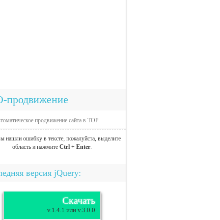
O-продвижение
томатическое продвижение сайта в TOP.
ы нашли ошибку в тексте, пожалуйста, выделите
область и нажмите
Ctrl + Enter
.
едняя версия jQuery:
Скачать
v.1.4.1 или v.3.0.0