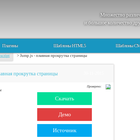
Множество
разли
и большое
количество
др
Плагины
Шаблоны HTML5
Шаблоны C
script
> Jump.js - плавная прокрутка страницы
плавная прокрутка страницы
30-11-2015
Проверено:
Скачать
Демо
Источник