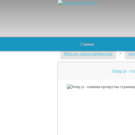
Главная
Helix.su - портал вебмастера
>
java
Jump.js - 
javascript