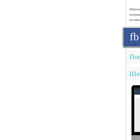
Небол
актуал
по под
fb
Поп
Ша