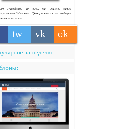
ьшое руководство по тому, как скачать самую
ьную версию библиотеки jQuery, а также рекомендации
ключению скрипта.
tw
vk
ok
улярное за неделю:
блоны: