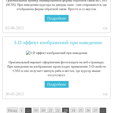
Оригинальный пример анимированной формы обратной связи на CSS3
(SCSS). При наведении курсора на дверцы окна - они открываются, где
отображена форма обратной связи. Просто и со вкусом.
Подробнее
02-06-2015
css
3-D эффект изображений при наведении
Оригинальный вариант оформления фотогалереи на веб-страницах.
При наведении на изображение происходит применение 3-D свойств
CSS3 и оно получает мягкую рябь в местах, где курсор мыши
отсутствует.
Подробнее
30-05-2015
css
Назад
1
...
19
20
21
22
23
24
25
26
27
...