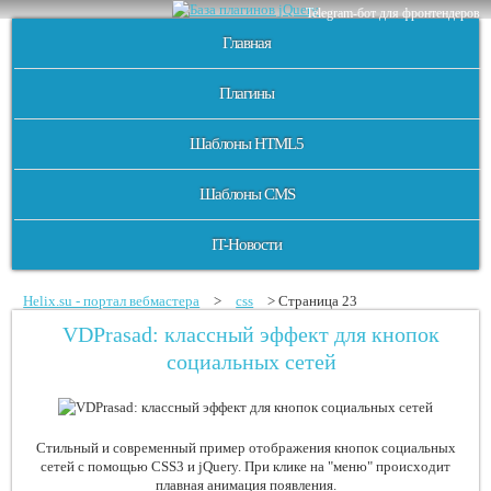
Telegram-бот для фронтендеров
Главная
Плагины
Шаблоны HTML5
Шаблоны CMS
IT-Новости
Helix.su - портал вебмастера
>
css
> Страница 23
VDPrasad: классный эффект для кнопок
социальных сетей
Стильный и современный пример отображения кнопок социальных
сетей с помощью CSS3 и jQuery. При клике на "меню" происходит
плавная анимация появления.