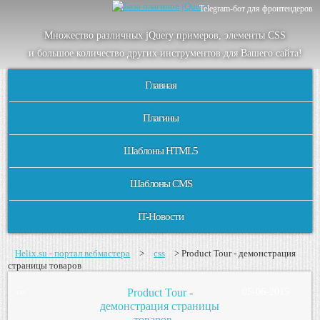
Telegram-бот для фронтендеров
Множество
различных
jQuery
примеров
,
элементы
CSS
и большое
количество
других
инструментов
для
Вашего
сайта
!
Главная
Плагины
Шаблоны HTML5
Шаблоны CMS
IT-Новости
Helix.su - портал вебмастера
>
css
> Product Tour - демонстрация
страницы товаров
Product Tour -
05-06-2015
css
демонстрация страницы
товаров