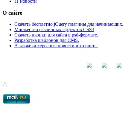
IT новости
О сайте
Скачать бесплатно jQuery плагины для начинающих.
Множество различных эффектов CSS3
Скачать иконки для сайта в psd-формате.
Разработка шаблонов для CMS.
А также интересные новости интернета.
© - 2015-2017 - helix.su - все для вашего сайта |
helixsu@gmail.com
^