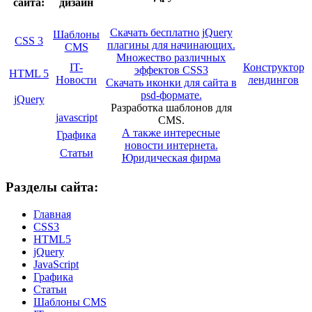
сайта:
дизайн
Скачать бесплатно jQuery
Шаблоны
CSS 3
плагины для начинающих.
CMS
Множество различных
IT-
Конструктор
эффектов CSS3
HTML 5
Новости
лендингов
Скачать иконки для сайта в
psd-формате.
jQuery
Разработка шаблонов для
javascript
CMS.
А также интересные
Графика
новости интернета.
Статьи
Юридическая фирма
Разделы сайта:
Главная
CSS3
HTML5
jQuery
JavaScript
Графика
Статьи
Шаблоны CMS