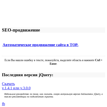
SEO-продвижение
Автоматическое продвижение сайта в TOP.
Если Вы нашли ошибку в тексте, пожалуйста, выделите область и нажмите
Ctrl +
Enter
.
Последняя версия jQuery:
Скачать
v.1.4.1 или v.3.0.0
Небольшое руководство по тому, как скачать самую актуальную версию библиотеки jQuery, а
также рекомендации по подключению скрипта.
fb