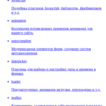
javascript
Подобрка плагинов Javascript, библиотек, фреймворков
и т.д.
animation
Коллекция потрясающих примеров анимации для
вашего сайта.
autocomplete
Модернизация элементов форм, создание систем
автозаполнения
datepicker
Плагины для выбора и настройки даты и времени в
формах
loader
Предзагрузчики, анимация загрузки, перлоадеры и т.д.
prallax
Компоненты, содержащие в себе реализацию параллакс-