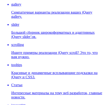
gallery
Симпатичные варианты реализации ваших jQuery
gallery.
slider
Большой сборник широкоформатных и адаптивных
jQuery slider`ов.
scrolling
Ишите примеры реализации jQuery scroll? Это то, что
вам нужно.
tooltips
Красивые и динамичные всплывающие подсказки на
jQuery и CSS3.
Статьи
Интересные материалы на тему веб разработок, главные
новости.