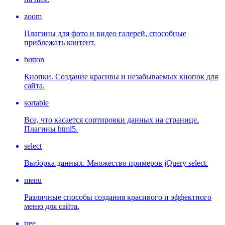
zoom
Плагины для фото и видео галерей, способные
приблежать контент.
button
Кнопки. Создание красивы и незабываемых кнопок для
сайта.
sortable
Все, что касается сортировки данных на странице.
Плагины html5.
select
Выборка данных. Множество примеров jQuery select.
menu
Различные способы создания красивого и эффектного
меню для сайта.
tree