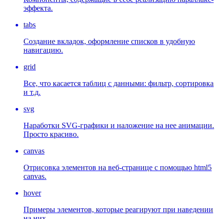
эффекта.
tabs
Создание вкладок, оформление списков в удобную
навигацию.
grid
Все, что касается таблиц с данными: фильтр, сортировка
и т.д.
svg
Наработки SVG-графики и наложение на нее анимации.
Просто красиво.
canvas
Отрисовка элементов на веб-странице с помощью html5
canvas.
hover
Примеры элементов, которые реагируют при наведении
на них.