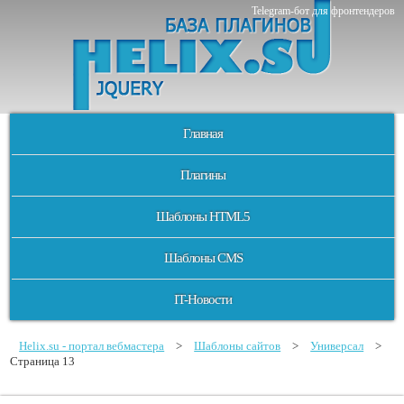
Telegram-бот для фронтендеров
Главная
Плагины
Шаблоны HTML5
Шаблоны CMS
IT-Новости
Helix.su - портал вебмастера
>
Шаблоны сайтов
>
Универсал
>
Страница 13