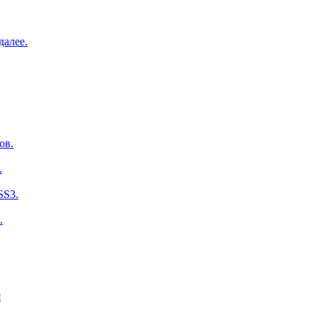
далее.
ов.
.
SS3.
.
я