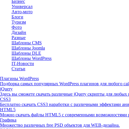
Бизнес
Универсал
Авто-мото
Блоги
Туризм
Фото
Дизайн
Разные
Шаблоны CMS
Шаблоны Joomla
Шаблоны DLE
Шаблоны WordPress
IT-Новости
Статьи
Плагины WordPress
Подборка самых популярных WordPress плагинов для любого сай
jQuery
Здесь вы сможете скачать различные jQuery скрипты для любых 
CSS3
Бесплатно скачать CSS3 наработки с различными эффектами ан
HTML5
Можно скачать файлы HTML5 с современными возможностями р
Графика
Множество различных free PSD объектов для WEB-дизайна.