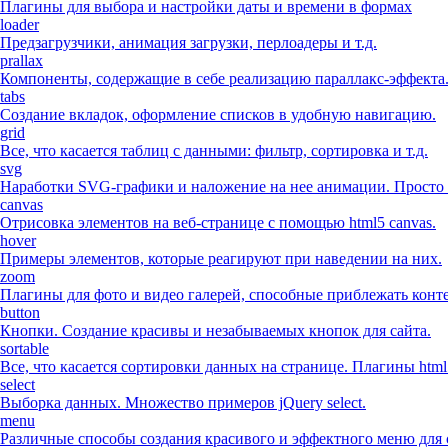
Плагины для выбора и настройки даты и времени в формах
loader
Предзагрузчики, анимация загрузки, перлоадеры и т.д.
prallax
Компоненты, содержащие в себе реализацию параллакс-эффекта
tabs
Создание вкладок, оформление списков в удобную навигацию.
grid
Все, что касается таблиц с данными: фильтр, сортировка и т.д.
svg
Наработки SVG-графики и наложение на нее анимации. Просто 
canvas
Отрисовка элементов на веб-странице с помощью html5 canvas.
hover
Примеры элементов, которые реагируют при наведении на них.
zoom
Плагины для фото и видео галерей, способные приблежать конте
button
Кнопки. Создание красивы и незабываемых кнопок для сайта.
sortable
Все, что касается сортировки данных на странице. Плагины html
select
Выборка данных. Множество примеров jQuery select.
menu
Различные способы создания красивого и эффектного меню для 