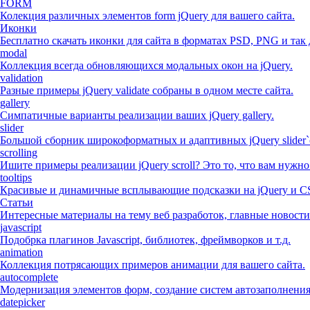
FORM
Колекция различных элементов form jQuery для вашего сайта.
Иконки
Бесплатно скачать иконки для сайта в форматах PSD, PNG и так 
modal
Коллекция всегда обновляющихся модальных окон на jQuery.
validation
Разные примеры jQuery validate собраны в одном месте сайта.
gallery
Симпатичные варианты реализации ваших jQuery gallery.
slider
Большой сборник широкоформатных и адаптивных jQuery slider`
scrolling
Ишите примеры реализации jQuery scroll? Это то, что вам нужно
tooltips
Красивые и динамичные всплывающие подсказки на jQuery и C
Статьи
Интересные материалы на тему веб разработок, главные новости
javascript
Подобрка плагинов Javascript, библиотек, фреймворков и т.д.
animation
Коллекция потрясающих примеров анимации для вашего сайта.
autocomplete
Модернизация элементов форм, создание систем автозаполнени
datepicker