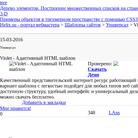
tree
Дерево элементов. Построение множественных списков на стра
3-D
Примеры объектов в трехмерном пространстве с помощью CSS3 
Helix.su - портал вебмастера
>
Шаблоны сайтов
>
Универсал
> V
15-03-2016
Универсал
Violet - Адаптивный HTML шаблон
Проверено:
Скачать
Демо
Качественный представительский интернет ресурс работающи
вариант шаблона с легкостью подойдет для любых типов веб са
доступную структуру, удобный интерфейс и универсальный ди
можно скачать бесплатно.
Добавить в закладки
Мне нравится!
348
LAns
0