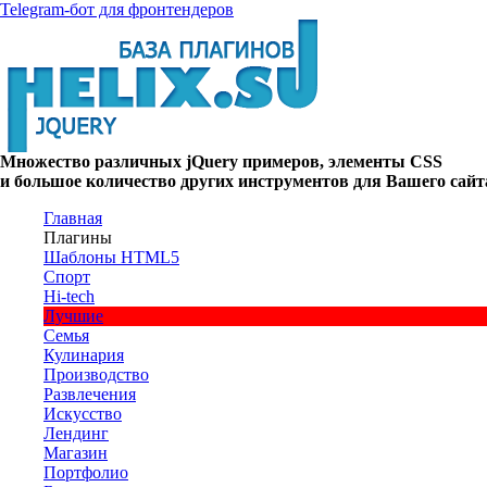
Telegram-бот для фронтендеров
Множество
различных
jQuery
примеров
,
элементы
CSS
и большое
количество
других
инструментов
для
Вашего
сайт
Главная
Плагины
Шаблоны HTML5
Спорт
Hi-tech
Лучшие
Семья
Кулинария
Производство
Развлечения
Искусство
Лендинг
Магазин
Портфолио