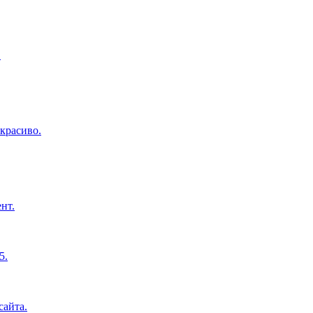
.
красиво.
нт.
5.
сайта.