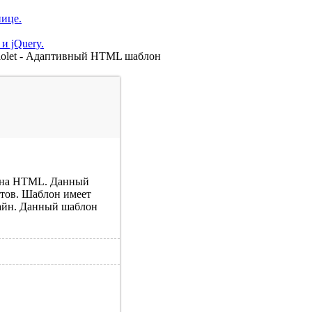
нице.
и jQuery.
iolet - Адаптивный HTML шаблон
й на HTML. Данный
йтов. Шаблон имеет
зайн. Данный шаблон