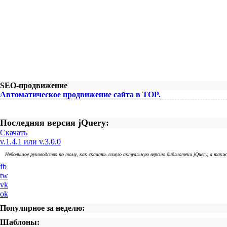
SEO-продвижение
Автоматическое продвижение сайта в TOP.
Последняя версия jQuery:
Скачать
v.1.4.1 или v.3.0.0
Небольшое руководство по тому, как скачать самую актуальную версию библиотеки jQuery, а так
fb
tw
vk
ok
Популярное за неделю:
Шаблоны: