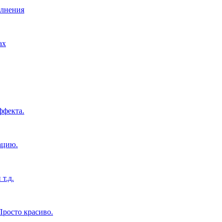
олнения
ах
ффекта.
ацию.
т.д.
росто красиво.