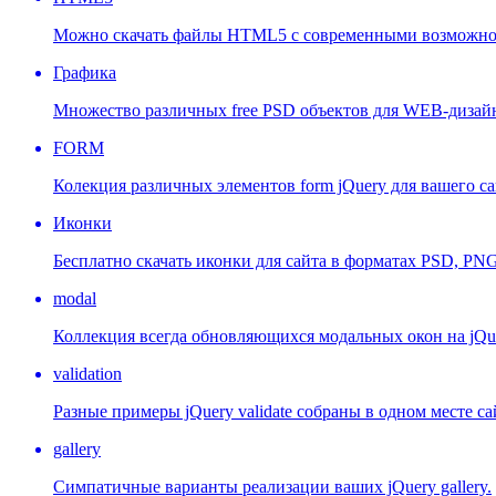
Можно скачать файлы HTML5 с современными возможнос
Графика
Множество различных free PSD объектов для WEB-дизай
FORM
Колекция различных элементов form jQuery для вашего са
Иконки
Бесплатно скачать иконки для сайта в форматах PSD, PNG 
modal
Коллекция всегда обновляющихся модальных окон на jQu
validation
Разные примеры jQuery validate собраны в одном месте са
gallery
Симпатичные варианты реализации ваших jQuery gallery.