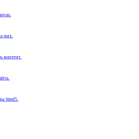
nvas.
а них.
ь контент.
айта.
ны html5.