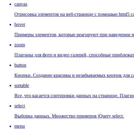
canvas
Отрисовка элементов на веб-странице с помощью html5 ca
hover
Примеры элементов, которые реагируют при наведении н
zoom
Плагины для фото и видео галерей, способные приблежат
button
Кнопки. Создание красивы и незабываемых кнопок для с
sortable
Все, что касается сортировки данных на странице. Плаги
select
Выборка данных. Множество примеров jQuery select.
menu