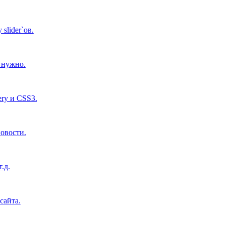
lider`ов.
м нужно.
ry и CSS3.
новости.
.д.
сайта.