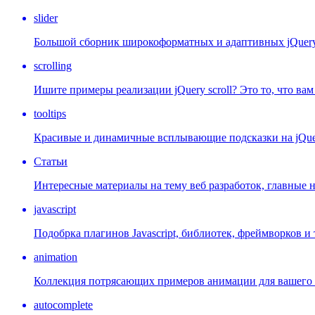
slider
Большой сборник широкоформатных и адаптивных jQuery s
scrolling
Ишите примеры реализации jQuery scroll? Это то, что ва
tooltips
Красивые и динамичные всплывающие подсказки на jQue
Статьи
Интересные материалы на тему веб разработок, главные 
javascript
Подобрка плагинов Javascript, библиотек, фреймворков и т
animation
Коллекция потрясающих примеров анимации для вашего 
autocomplete