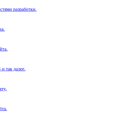
тями разработки.
на.
йта.
и так далее.
ery.
йта.