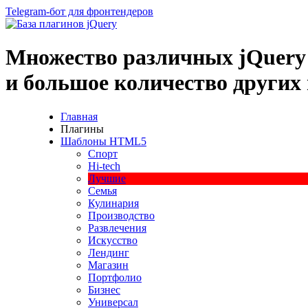
Telegram-бот для фронтендеров
Множество
различных
jQuery
и большое
количество
других
Главная
Плагины
Шаблоны HTML5
Спорт
Hi-tech
Лучшие
Семья
Кулинария
Производство
Развлечения
Искусство
Лендинг
Магазин
Портфолио
Бизнес
Универсал