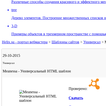
Различные способы создания красивого и эффектного мен
tree
Дерево элементов. Построение множественных списков н
3-D
Примеры объектов в трехмерном пространстве с помощью
Helix.su - портал вебмастера
>
Шаблоны сайтов
>
Универсал
> 
29-10-2015
Универсал
Meanessa - Универсальный HTML шаблон
Проверено:
Скачать