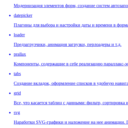
Модернизация элементов форм, создание систем автозап
datepicker
Плагины для выбора и настройки даты и времени в форм
loader
Предзагрузчики, анимация загрузки, перлоадеры и т.д.
prallax
Компоненты, содержащие в себе реализацию параллакс-э
tabs
Создание вкладок, оформление списков в удобную навиг
grid
Все, что касается таблиц с данными: фильтр, сортировка и 
svg
Наработки SVG-графики и наложение на нее анимации. П