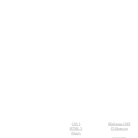
Разделы
WEB-дизайн
сайта:
CSS 3
Шаблоны CMS
HTML 5
IT-Новости
jQuery
javascript