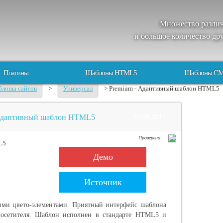
Множество
разли
и большое
количество
др
Плагины
Шаблоны HTML5
Шаблоны C
лоны сайтов
>
Универсал
> Premium - Адаптивный шаблон HTML5
 Адаптивный шаблон HTML5
20-08-2015
Проверено:
Демо
Источник
ими цвето-элементами. Приятный интерфейс шаблона
осетителя. Шаблон исполнен в стандарте HTML5 и