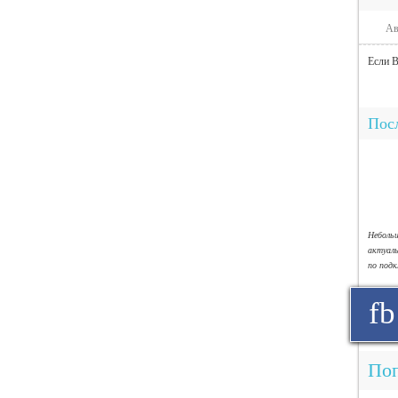
Ав
Если В
Посл
Небол
актуал
по под
fb
Поп