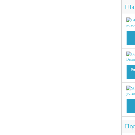
Ша
Bu
Под