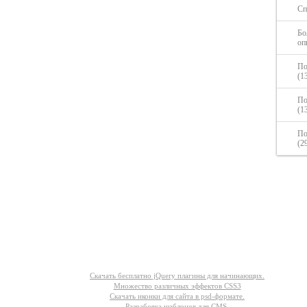
Сп
Бо
оп
По
(1
По
(1
По
(2
Другое
Скачать бесплатно jQuery плагины для начинающих.
Множество различных эффектов CSS3
Скачать иконки для сайта в psd-формате.
Разработка шаблонов для CMS.