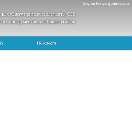
Telegram-бот для фронтендеров
чных
jQuery
примеров
,
элементы
CSS
угих
инструментов
для
Вашего
сайта
!
MS
IT-Новости