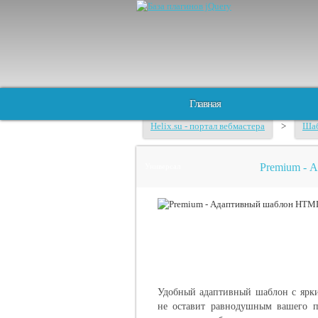
Главная
Helix.su - портал вебмастера
>
Шаб
Premium -
Универсал
Удобный адаптивный шаблон с ярк
не оставит равнодушным вашего п