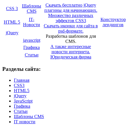
Скачать бесплатно jQuery
Шаблоны
CSS 3
плагины для начинающих.
CMS
Множество различных
IT-
Конструктор
эффектов CSS3
HTML 5
Новости
лендингов
Скачать иконки для сайта в
psd-формате.
jQuery
Разработка шаблонов для
javascript
CMS.
А также интересные
Графика
новости интернета.
Статьи
Юридическая фирма
Разделы сайта:
Главная
CSS3
HTML5
jQuery
JavaScript
Графика
Статьи
Шаблоны CMS
IT новости