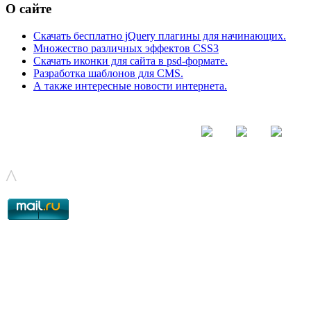
О сайте
Скачать бесплатно jQuery плагины для начинающих.
Множество различных эффектов CSS3
Скачать иконки для сайта в psd-формате.
Разработка шаблонов для CMS.
А также интересные новости интернета.
© - 2015-2017 - helix.su - все для вашего сайта |
helixsu@gmail.com
^