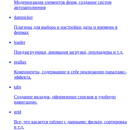
Модернизация элементов форм, создание систем
автозаполнения
datepicker
Плагины для выбора и настройки даты и времени в
формах
loader
Предзагрузчики, анимация загрузки, перлоадеры и т.д.
prallax
Компоненты, содержащие в себе реализацию параллакс-
эффекта.
tabs
Создание вкладок, оформление списков в удобную
навигацию.
grid
Все, что касается таблиц с данными: фильтр, сортировка
и т.д.