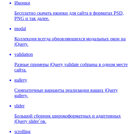
Иконки
Бесплатно скачать иконки для сайта в форматах PSD,
PNG и так далее.
modal
Коллекция всегда обновляющихся модальных окон на
jQuery.
validation
Разные примеры jQuery validate собраны в одном месте
сайта.
gallery
Симпатичные варианты реализации ваших jQuery
gallery.
slider
Большой сборник широкоформатных и адаптивных
jQuery slider`ов.
scrolling