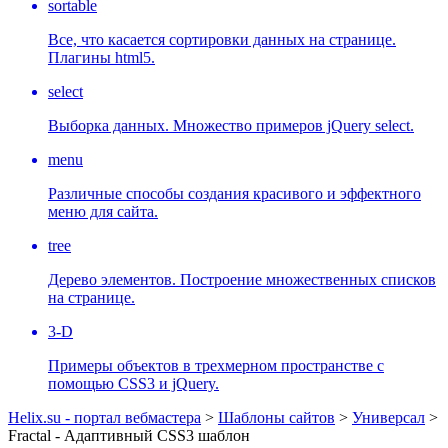
sortable
Все, что касается сортировки данных на странице.
Плагины html5.
select
Выборка данных. Множество примеров jQuery select.
menu
Различные способы создания красивого и эффектного
меню для сайта.
tree
Дерево элементов. Построение множественных списков
на странице.
3-D
Примеры объектов в трехмерном пространстве с
помощью CSS3 и jQuery.
Helix.su - портал вебмастера
>
Шаблоны сайтов
>
Универсал
>
Fractal - Адаптивный CSS3 шаблон