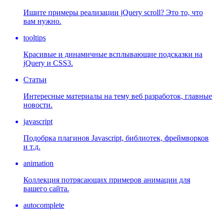
Ишите примеры реализации jQuery scroll? Это то, что
вам нужно.
tooltips
Красивые и динамичные всплывающие подсказки на
jQuery и CSS3.
Статьи
Интересные материалы на тему веб разработок, главные
новости.
javascript
Подобрка плагинов Javascript, библиотек, фреймворков
и т.д.
animation
Коллекция потрясающих примеров анимации для
вашего сайта.
autocomplete