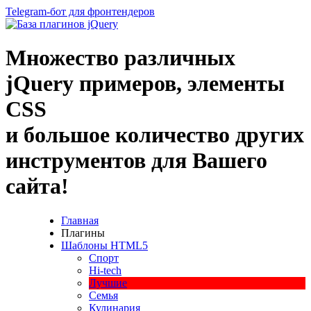
Telegram-бот для фронтендеров
Множество
различных
jQuery
примеров
,
элементы
CSS
и большое
количество
других
инструментов
для
Вашего
сайта
!
Главная
Плагины
Шаблоны HTML5
Спорт
Hi-tech
Лучшие
Семья
Кулинария