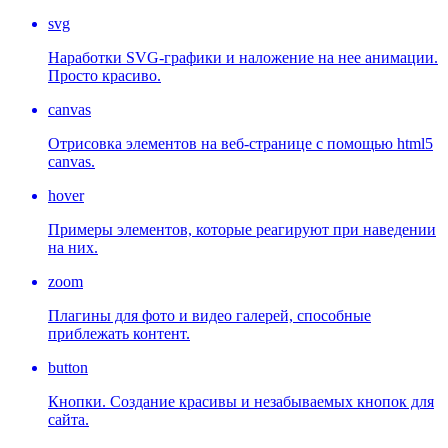
svg
Наработки SVG-графики и наложение на нее анимации.
Просто красиво.
canvas
Отрисовка элементов на веб-странице с помощью html5
canvas.
hover
Примеры элементов, которые реагируют при наведении
на них.
zoom
Плагины для фото и видео галерей, способные
приблежать контент.
button
Кнопки. Создание красивы и незабываемых кнопок для
сайта.