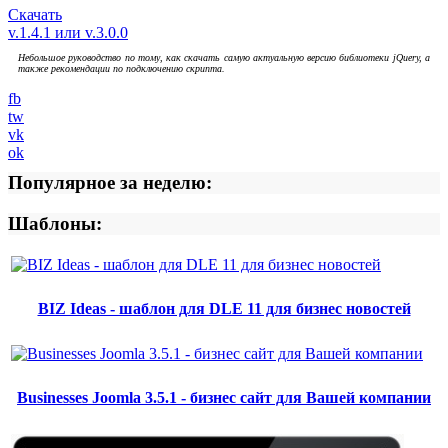
Скачать
v.1.4.1 или v.3.0.0
Небольшое руководство по тому, как скачать самую актуальную версию библиотеки jQuery, а
также рекомендации по подключению скрипта.
fb
tw
vk
ok
Популярное за неделю:
Шаблоны:
BIZ Ideas - шаблон для DLE 11 для бизнес новостей
Businesses Joomla 3.5.1 - бизнес сайт для Вашей компании