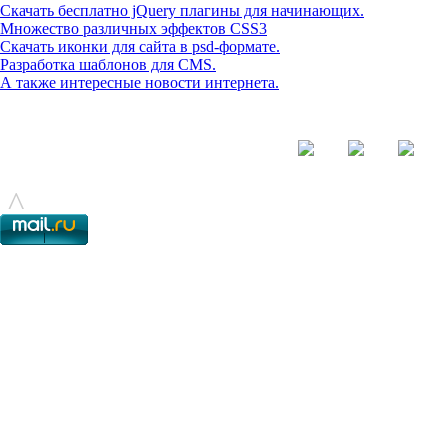
Скачать бесплатно jQuery плагины для начинающих.
Множество различных эффектов CSS3
Скачать иконки для сайта в psd-формате.
Разработка шаблонов для CMS.
А также интересные новости интернета.
© - 2015-2017 - helix.su - все для вашего сайта |
helixsu@gmail.com
^