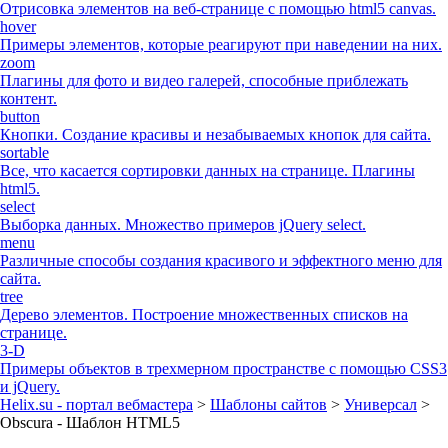
Отрисовка элементов на веб-странице с помощью html5 canvas.
hover
Примеры элементов, которые реагируют при наведении на них.
zoom
Плагины для фото и видео галерей, способные приблежать
контент.
button
Кнопки. Создание красивы и незабываемых кнопок для сайта.
sortable
Все, что касается сортировки данных на странице. Плагины
html5.
select
Выборка данных. Множество примеров jQuery select.
menu
Различные способы создания красивого и эффектного меню для
сайта.
tree
Дерево элементов. Построение множественных списков на
странице.
3-D
Примеры объектов в трехмерном пространстве с помощью CSS3
и jQuery.
Helix.su - портал вебмастера
>
Шаблоны сайтов
>
Универсал
>
Obscura - Шаблон HTML5