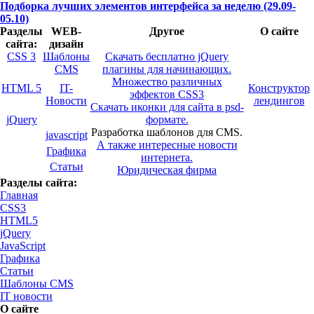
Подборка лучших элементов интерфейса за неделю (29.09-
05.10)
Разделы
WEB-
Другое
О сайте
сайта:
дизайн
CSS 3
Шаблоны
Скачать бесплатно jQuery
CMS
плагины для начинающих.
Множество различных
HTML 5
IT-
Конструктор
эффектов CSS3
Новости
лендингов
Скачать иконки для сайта в psd-
jQuery
формате.
Разработка шаблонов для CMS.
javascript
А также интересные новости
Графика
интернета.
Статьи
Юридическая фирма
Разделы сайта:
Главная
CSS3
HTML5
jQuery
JavaScript
Графика
Статьи
Шаблоны CMS
IT новости
О сайте