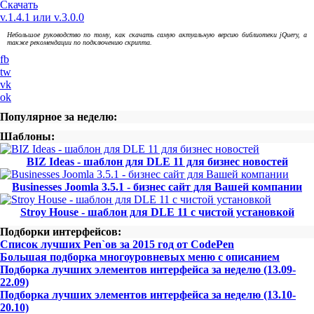
Скачать
v.1.4.1 или v.3.0.0
Небольшое руководство по тому, как скачать самую актуальную версию библиотеки jQuery, а
также рекомендации по подключению скрипта.
fb
tw
vk
ok
Популярное за неделю:
Шаблоны:
BIZ Ideas - шаблон для DLE 11 для бизнес новостей
Businesses Joomla 3.5.1 - бизнес сайт для Вашей компании
Stroy House - шаблон для DLE 11 с чистой установкой
Подборки интерфейсов:
Список лучших Pen`ов за 2015 год от CodePen
Большая подборка многоуровневых меню с описанием
Подборка лучших элементов интерфейса за неделю (13.09-
22.09)
Подборка лучших элементов интерфейса за неделю (13.10-
20.10)