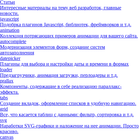
Статьи
Интересные материалы на тему веб разработок, главные
новости.
javascript
Подобрка плагинов Javascript, библиотек, фреймворков и т.д.
animation
Коллекция потрясающих примеров анимации для вашего сайта.
autocomplete
Модернизация элементов форм, создание систем
автозаполнения
datepicker
Плагины для выбора и настройки даты и времени в формах
loader
Предзагрузчики, анимация загрузки, перлоадеры и т.д.
prallax
Компоненты, содержащие в себе реализацию параллакс-
эффекта.
tabs
Создание вкладок, оформление списков в удобную навигацию.
grid
Все, что касается таблиц с данными: фильтр, сортировка и т.д.
svg
Наработки SVG-графики и наложение на нее анимации. Просто
красиво.
canvas