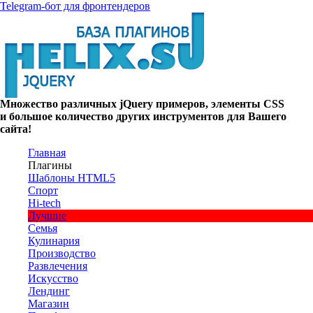
Telegram-бот для фронтендеров
Множество
различных
jQuery
примеров
,
элементы
CSS
и большое
количество
других
инструментов
для
Вашего
сайта
!
Главная
Плагины
Шаблоны HTML5
Спорт
Hi-tech
Лучшие
Семья
Кулинария
Производство
Развлечения
Искусство
Лендинг
Магазин