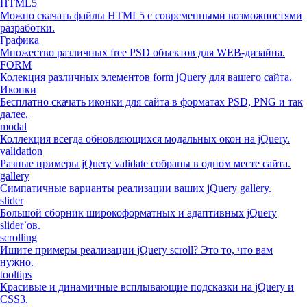
HTML5
Можно скачать файлы HTML5 с современными возможностями
разработки.
Графика
Множество различных free PSD объектов для WEB-дизайна.
FORM
Колекция различных элементов form jQuery для вашего сайта.
Иконки
Бесплатно скачать иконки для сайта в форматах PSD, PNG и так
далее.
modal
Коллекция всегда обновляющихся модальных окон на jQuery.
validation
Разные примеры jQuery validate собраны в одном месте сайта.
gallery
Симпатичные варианты реализации ваших jQuery gallery.
slider
Большой сборник широкоформатных и адаптивных jQuery
slider`ов.
scrolling
Ишите примеры реализации jQuery scroll? Это то, что вам
нужно.
tooltips
Красивые и динамичные всплывающие подсказки на jQuery и
CSS3.