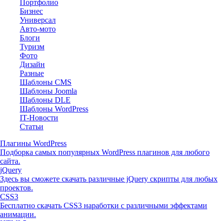
Портфолио
Бизнес
Универсал
Авто-мото
Блоги
Туризм
Фото
Дизайн
Разные
Шаблоны CMS
Шаблоны Joomla
Шаблоны DLE
Шаблоны WordPress
IT-Новости
Статьи
Плагины WordPress
Подборка самых популярных WordPress плагинов для любого
сайта.
jQuery
Здесь вы сможете скачать различные jQuery скрипты для любых
проектов.
CSS3
Бесплатно скачать CSS3 наработки с различными эффектами
анимации.