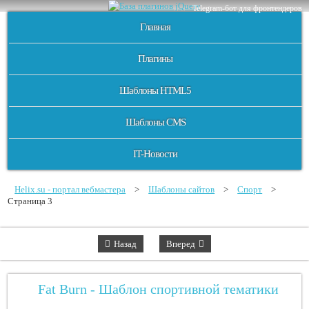
Telegram-бот для фронтендеров
Главная
Плагины
Шаблоны HTML5
Шаблоны CMS
IT-Новости
Helix.su - портал вебмастера
>
Шаблоны сайтов
>
Спорт
>
Страница 3
Назад
Вперед
Fat Burn - Шаблон спортивной тематики