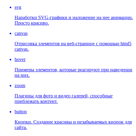
svg
Наработки SVG-графики и наложение на нее анимации.
Просто красиво.
canvas
Отрисовка элементов на веб-странице с помощью html5
canvas.
hover
Примеры элементов, которые реагируют при наведении
на них.
zoom
Плагины для фото и видео галерей, способные
приблежать контент.
button
Кнопки. Создание красивы и незабываемых кнопок для
сайта.