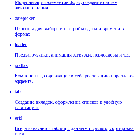
Модернизация элементов форм, создание систем
автозаполнения
datepicker
Плагины для выбора и настройки даты и времени в
формах
loader
Предзагрузчики, анимация загрузки, перлоадеры и т.д.
prallax
Компоненты, содержащие в себе реализацию параллакс-
эффекта.
tabs
Создание вкладок, оформление списков в удобную
навигацию.
grid
Все, что касается таблиц с данными: фильтр, сортировка
и т.д.