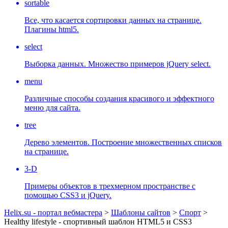
sortable
Все, что касается сортировки данных на странице.
Плагины html5.
select
Выборка данных. Множество примеров jQuery select.
menu
Различные способы создания красивого и эффектного
меню для сайта.
tree
Дерево элементов. Построение множественных списков
на странице.
3-D
Примеры объектов в трехмерном пространстве с
помощью CSS3 и jQuery.
Helix.su - портал вебмастера
>
Шаблоны сайтов
>
Спорт
>
Healthy lifestyle - спортивный шаблон HTML5 и CSS3