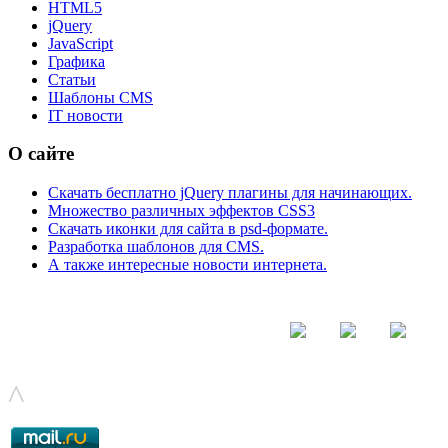
HTML5
jQuery
JavaScript
Графика
Статьи
Шаблоны CMS
IT новости
О сайте
Скачать бесплатно jQuery плагины для начинающих.
Множество различных эффектов CSS3
Скачать иконки для сайта в psd-формате.
Разработка шаблонов для CMS.
А также интересные новости интернета.
© - 2015-2017 - helix.su - все для вашего сайта |
helixsu@gmail.com
^