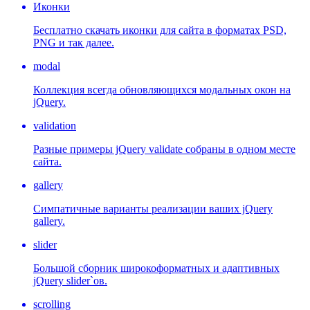
Иконки
Бесплатно скачать иконки для сайта в форматах PSD,
PNG и так далее.
modal
Коллекция всегда обновляющихся модальных окон на
jQuery.
validation
Разные примеры jQuery validate собраны в одном месте
сайта.
gallery
Симпатичные варианты реализации ваших jQuery
gallery.
slider
Большой сборник широкоформатных и адаптивных
jQuery slider`ов.
scrolling