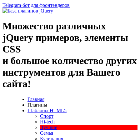
Telegram-бот для фронтендеров
Множество
различных
jQuery
примеров
,
элементы
CSS
и большое
количество
других
инструментов
для
Вашего
сайта
!
Главная
Плагины
Шаблоны HTML5
Спорт
Hi-tech
Лучшие
Семья
Кулинария