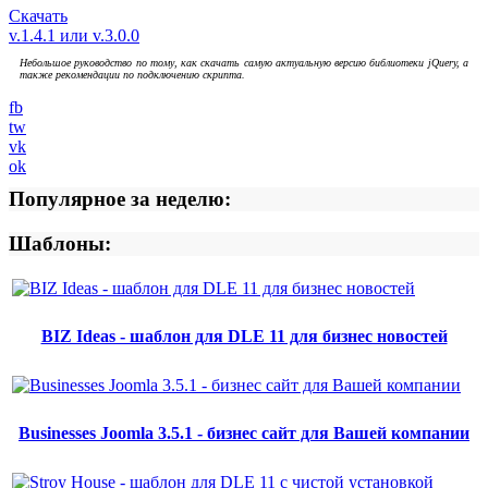
Скачать
v.1.4.1 или v.3.0.0
Небольшое руководство по тому, как скачать самую актуальную версию библиотеки jQuery, а
также рекомендации по подключению скрипта.
fb
tw
vk
ok
Популярное за неделю:
Шаблоны:
BIZ Ideas - шаблон для DLE 11 для бизнес новостей
Businesses Joomla 3.5.1 - бизнес сайт для Вашей компании