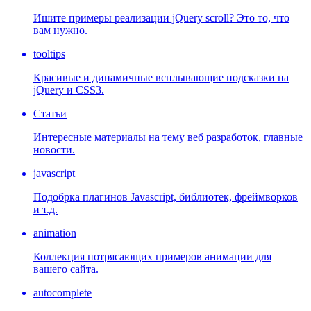
Ишите примеры реализации jQuery scroll? Это то, что
вам нужно.
tooltips
Красивые и динамичные всплывающие подсказки на
jQuery и CSS3.
Статьи
Интересные материалы на тему веб разработок, главные
новости.
javascript
Подобрка плагинов Javascript, библиотек, фреймворков
и т.д.
animation
Коллекция потрясающих примеров анимации для
вашего сайта.
autocomplete