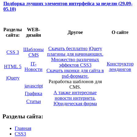
Подборка лучших элементов интерфейса за неделю (29.09-
05.10)
Разделы
WEB-
Другое
О сайте
сайта:
дизайн
Скачать бесплатно jQuery
Шаблоны
CSS 3
плагины для начинающих.
CMS
Множество различных
IT-
Конструктор
эффектов CSS3
HTML 5
Новости
лендингов
Скачать иконки для сайта в
psd-формате.
jQuery
Разработка шаблонов для
javascript
CMS.
А также интересные
Графика
новости интернета.
Статьи
Юридическая фирма
Разделы сайта:
Главная
CSS3