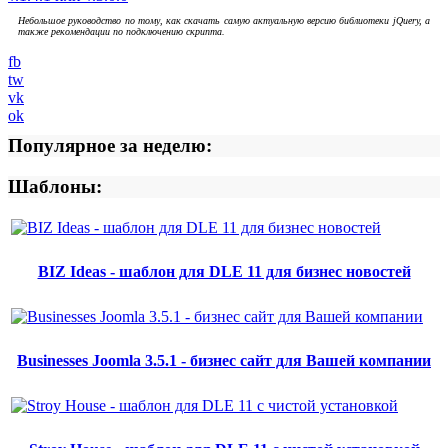
Небольшое руководство по тому, как скачать самую актуальную версию библиотеки jQuery, а
также рекомендации по подключению скрипта.
fb
tw
vk
ok
Популярное за неделю:
Шаблоны:
BIZ Ideas - шаблон для DLE 11 для бизнес новостей
Businesses Joomla 3.5.1 - бизнес сайт для Вашей компании