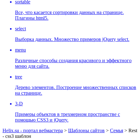
sortable
Все, что касается сортировки данных на странице.
Плагины html5.
select
Выборка данных. Множество примеров jQuery select.
menu
Различные способы создания красивого и эффектного
меню для сайта.
tree
Дерево элементов. Построение множественных списков
на странице.
3-D
Примеры объектов в трехмерном пространстве с
помощью CSS3 и jQuery.
Helix.su - портал вебмастера
>
Шаблоны сайтов
>
Семья
> Rest
- css3 шаблон