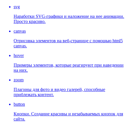
svg
Наработки SVG-графики и наложение на нее анимации.
Просто красиво.
canvas
Отрисовка элементов на веб-странице с помощью html5
canvas.
hover
Примеры элементов, которые реагируют при наведении
на них.
zoom
Плагины для фото и видео галерей, способные
приблежать контент.
button
Кнопки. Создание красивы и незабываемых кнопок для
сайта.