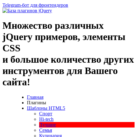
Telegram-бот для фронтендеров
Множество
различных
jQuery
примеров
,
элементы
CSS
и большое
количество
других
инструментов
для
Вашего
сайта
!
Главная
Плагины
Шаблоны HTML5
Спорт
Hi-tech
Лучшие
Семья
Кулинария