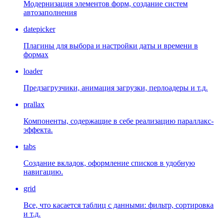
Модернизация элементов форм, создание систем
автозаполнения
datepicker
Плагины для выбора и настройки даты и времени в
формах
loader
Предзагрузчики, анимация загрузки, перлоадеры и т.д.
prallax
Компоненты, содержащие в себе реализацию параллакс-
эффекта.
tabs
Создание вкладок, оформление списков в удобную
навигацию.
grid
Все, что касается таблиц с данными: фильтр, сортировка
и т.д.