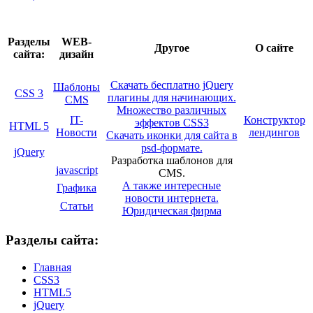
Разделы
WEB-
Другое
О сайте
сайта:
дизайн
Скачать бесплатно jQuery
Шаблоны
CSS 3
плагины для начинающих.
CMS
Множество различных
IT-
Конструктор
эффектов CSS3
HTML 5
Новости
лендингов
Скачать иконки для сайта в
psd-формате.
jQuery
Разработка шаблонов для
javascript
CMS.
А также интересные
Графика
новости интернета.
Статьи
Юридическая фирма
Разделы сайта:
Главная
CSS3
HTML5
jQuery