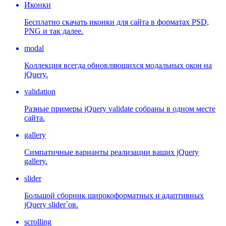
Иконки
Бесплатно скачать иконки для сайта в форматах PSD,
PNG и так далее.
modal
Коллекция всегда обновляющихся модальных окон на
jQuery.
validation
Разные примеры jQuery validate собраны в одном месте
сайта.
gallery
Симпатичные варианты реализации ваших jQuery
gallery.
slider
Большой сборник широкоформатных и адаптивных
jQuery slider`ов.
scrolling