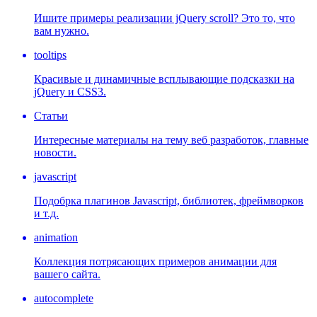
Ишите примеры реализации jQuery scroll? Это то, что
вам нужно.
tooltips
Красивые и динамичные всплывающие подсказки на
jQuery и CSS3.
Статьи
Интересные материалы на тему веб разработок, главные
новости.
javascript
Подобрка плагинов Javascript, библиотек, фреймворков
и т.д.
animation
Коллекция потрясающих примеров анимации для
вашего сайта.
autocomplete