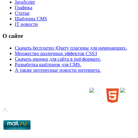
JavaScript
Графика
Статьи
Шаблоны CMS
IT новости
О сайте
Скачать бесплатно jQuery плагины для начинающих.
Множество различных эффектов CSS3
Скачать иконки для сайта в psd-формате.
Разработка шаблонов для CMS.
А также интересные новости интернета.
© - 2015-2017 - helix.su - все для вашего сайта |
helixsu@gmail.com
^