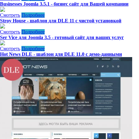
Businesses Joomla 3.5.1 - бизнес сайт для Вашей компании
Смотреть
Подробнее
Stroy House - шаблон для DLE 11 с чистой установкой
Смотреть
Подробнее
Ser Vice для Joomla 3.5 - готовый сайт для ваших услуг
Смотреть
Подробнее
Hot News DLE - шаблон для DLE 11.0 с демо-данными