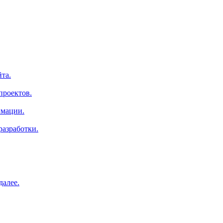
та.
проектов.
имации.
азработки.
далее.