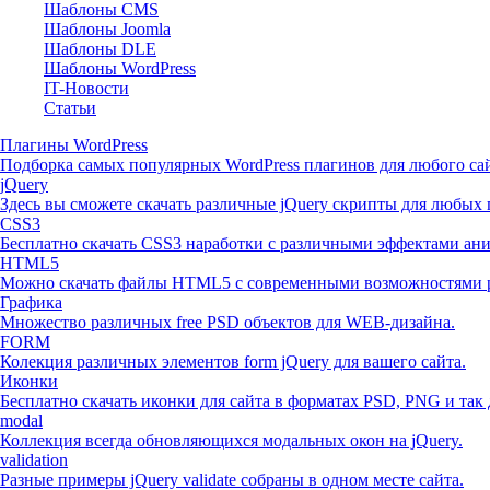
Шаблоны CMS
Шаблоны Joomla
Шаблоны DLE
Шаблоны WordPress
IT-Новости
Статьи
Плагины WordPress
Подборка самых популярных WordPress плагинов для любого сай
jQuery
Здесь вы сможете скачать различные jQuery скрипты для любых 
CSS3
Бесплатно скачать CSS3 наработки с различными эффектами ан
HTML5
Можно скачать файлы HTML5 с современными возможностями р
Графика
Множество различных free PSD объектов для WEB-дизайна.
FORM
Колекция различных элементов form jQuery для вашего сайта.
Иконки
Бесплатно скачать иконки для сайта в форматах PSD, PNG и так 
modal
Коллекция всегда обновляющихся модальных окон на jQuery.
validation
Разные примеры jQuery validate собраны в одном месте сайта.