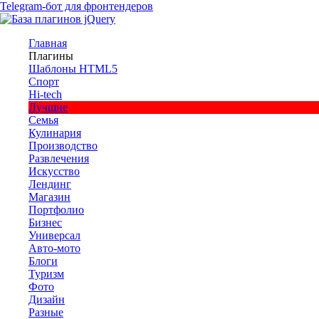
Telegram-бот для фронтендеров
Главная
Плагины
Шаблоны HTML5
Спорт
Hi-tech
Лучшие
Семья
Кулинария
Производство
Развлечения
Искусство
Лендинг
Магазин
Портфолио
Бизнес
Универсал
Авто-мото
Блоги
Туризм
Фото
Дизайн
Разные