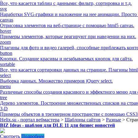
Все, что касается таблиц с данными: фильтр, сортировка и т.д.
svg
Наработки SVG-графики и наложение на нее анимации. Просто 
canvas
Отрисовка элементов на веб-странице с помощью html5 canvas.
hover
Примеры элементов, которые реагируют при наведении на них.
zoom
Плагины для фото и видео галерей, способные приблежать конте
button
Кнопки. Создание красивы и незабываемых кнопок для сайта.
sortable
Все, что касается сортировки данных на странице. Плагины html
select
Выборка данных. Множество примеров jQuery select.
menu
Различные способы создания красивого и эффектного меню для 
tree
Дерево элементов. Построение множественных списков на стра
3-D
Примеры объектов в трехмерном пространстве с помощью CSS3 
Helix.su - портал вебмастера
>
Шаблоны сайтов
>
Разные
> Стра
BIZ Ideas - шаблон для DLE 11 для бизнес новостей
Смотреть
Подробнее