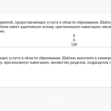
иятий, предоставляющих услуги в области образования. Шаблон
аблон имеет адаптивную основу, оригинальную навигацию, множ
тно.
0
0
530
их услуги в области образования. Шаблон выполнен в универса
у, оригинальную навигацию, множество разделов, подразделов 
Разные