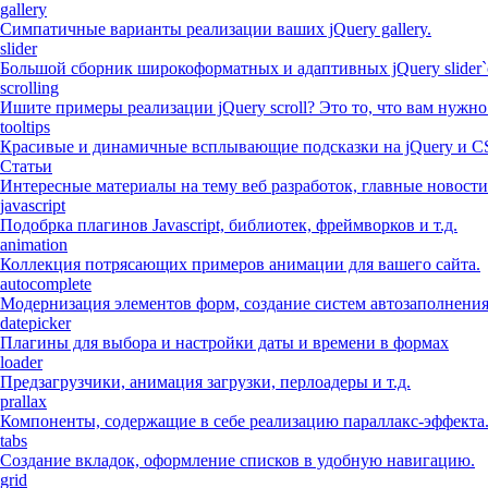
gallery
Симпатичные варианты реализации ваших jQuery gallery.
slider
Большой сборник широкоформатных и адаптивных jQuery slider`
scrolling
Ишите примеры реализации jQuery scroll? Это то, что вам нужно
tooltips
Красивые и динамичные всплывающие подсказки на jQuery и C
Статьи
Интересные материалы на тему веб разработок, главные новости
javascript
Подобрка плагинов Javascript, библиотек, фреймворков и т.д.
animation
Коллекция потрясающих примеров анимации для вашего сайта.
autocomplete
Модернизация элементов форм, создание систем автозаполнени
datepicker
Плагины для выбора и настройки даты и времени в формах
loader
Предзагрузчики, анимация загрузки, перлоадеры и т.д.
prallax
Компоненты, содержащие в себе реализацию параллакс-эффекта
tabs
Создание вкладок, оформление списков в удобную навигацию.
grid