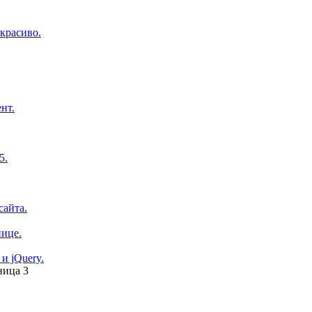
красиво.
нт.
5.
сайта.
нице.
и jQuery.
ница 3