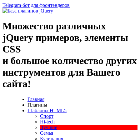
Telegram-бот для фронтендеров
Множество
различных
jQuery
примеров
,
элементы
CSS
и большое
количество
других
инструментов
для
Вашего
сайта
!
Главная
Плагины
Шаблоны HTML5
Спорт
Hi-tech
Лучшие
Семья
Кулинария