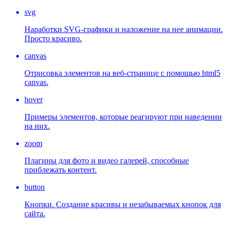
svg
Наработки SVG-графики и наложение на нее анимации.
Просто красиво.
canvas
Отрисовка элементов на веб-странице с помощью html5
canvas.
hover
Примеры элементов, которые реагируют при наведении
на них.
zoom
Плагины для фото и видео галерей, способные
приблежать контент.
button
Кнопки. Создание красивы и незабываемых кнопок для
сайта.