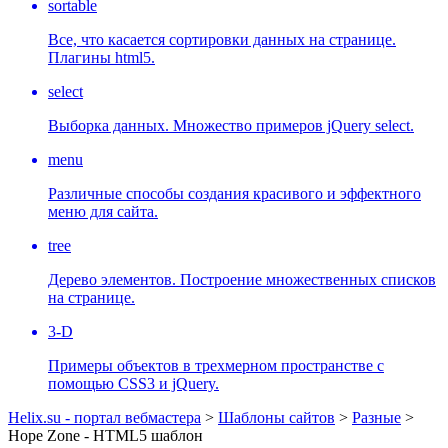
sortable
Все, что касается сортировки данных на странице.
Плагины html5.
select
Выборка данных. Множество примеров jQuery select.
menu
Различные способы создания красивого и эффектного
меню для сайта.
tree
Дерево элементов. Построение множественных списков
на странице.
3-D
Примеры объектов в трехмерном пространстве с
помощью CSS3 и jQuery.
Helix.su - портал вебмастера
>
Шаблоны сайтов
>
Разные
>
Hope Zone - HTML5 шаблон