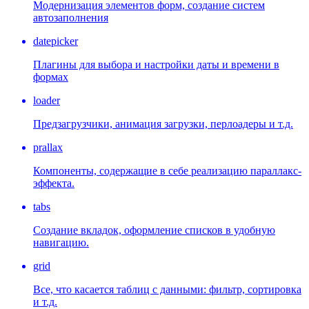
Модернизация элементов форм, создание систем
автозаполнения
datepicker
Плагины для выбора и настройки даты и времени в
формах
loader
Предзагрузчики, анимация загрузки, перлоадеры и т.д.
prallax
Компоненты, содержащие в себе реализацию параллакс-
эффекта.
tabs
Создание вкладок, оформление списков в удобную
навигацию.
grid
Все, что касается таблиц с данными: фильтр, сортировка
и т.д.