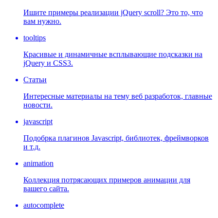
Ишите примеры реализации jQuery scroll? Это то, что
вам нужно.
tooltips
Красивые и динамичные всплывающие подсказки на
jQuery и CSS3.
Статьи
Интересные материалы на тему веб разработок, главные
новости.
javascript
Подобрка плагинов Javascript, библиотек, фреймворков
и т.д.
animation
Коллекция потрясающих примеров анимации для
вашего сайта.
autocomplete