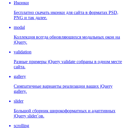
Иконки
Бесплатно скачать иконки для сайта в форматах PSD,
PNG и так далее.
modal
Коллекция всегда обновляющихся модальных окон на
jQuery.
validation
Разные примеры jQuery validate собраны в одном месте
сайта.
gallery
Симпатичные варианты реализации ваших jQuery
gallery.
slider
Большой сборник широкоформатных и адаптивных
jQuery slider`ов.
scrolling