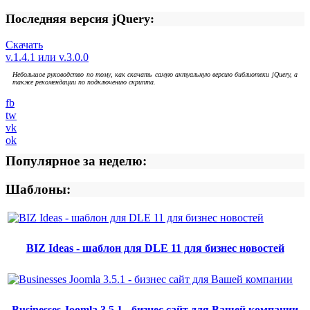
Последняя версия jQuery:
Скачать
v.1.4.1 или v.3.0.0
Небольшое руководство по тому, как скачать самую актуальную версию библиотеки jQuery, а
также рекомендации по подключению скрипта.
fb
tw
vk
ok
Популярное за неделю:
Шаблоны:
BIZ Ideas - шаблон для DLE 11 для бизнес новостей
Businesses Joomla 3.5.1 - бизнес сайт для Вашей компании