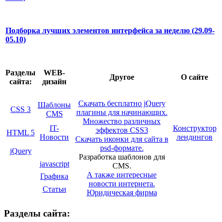
Подборка лучших элементов интерфейса за неделю (29.09-
05.10)
Разделы
WEB-
Другое
О сайте
сайта:
дизайн
Скачать бесплатно jQuery
Шаблоны
CSS 3
плагины для начинающих.
CMS
Множество различных
IT-
Конструктор
эффектов CSS3
HTML 5
Новости
лендингов
Скачать иконки для сайта в
psd-формате.
jQuery
Разработка шаблонов для
javascript
CMS.
А также интересные
Графика
новости интернета.
Статьи
Юридическая фирма
Разделы сайта: