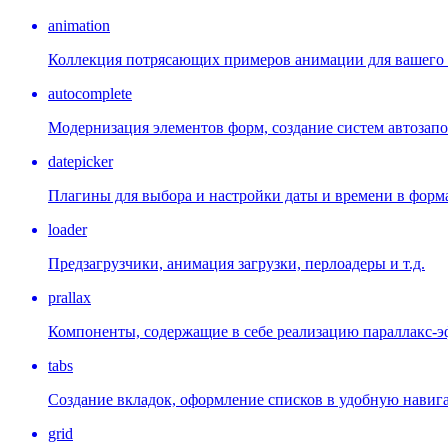
animation
Коллекция потрясающих примеров анимации для вашего 
autocomplete
Модернизация элементов форм, создание систем автозап
datepicker
Плагины для выбора и настройки даты и времени в форм
loader
Предзагрузчики, анимация загрузки, перлоадеры и т.д.
prallax
Компоненты, содержащие в себе реализацию параллакс-э
tabs
Создание вкладок, оформление списков в удобную навиг
grid