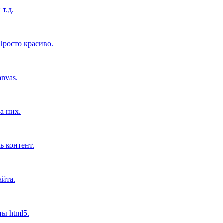
т.д.
росто красиво.
nvas.
а них.
ь контент.
айта.
ны html5.