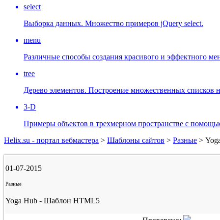
select
Выборка данных. Множество примеров jQuery select.
menu
Различные способы создания красивого и эффектного мен
tree
Дерево элементов. Построение множественных списков н
3-D
Примеры объектов в трехмерном пространстве с помощью
Helix.su - портал вебмастера
>
Шаблоны сайтов
>
Разные
> Yog
01-07-2015
Разные
Yoga Hub - Шаблон HTML5