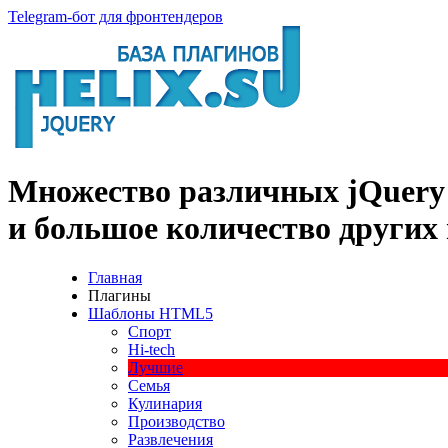
Telegram-бот для фронтендеров
Множество
различных
jQuery
и большое
количество
других
Главная
Плагины
Шаблоны HTML5
Спорт
Hi-tech
Лучшие
Семья
Кулинария
Производство
Развлечения