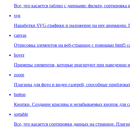
Все, что касается таблиц с данными: фильтр, сортировка и 
svg
Наработки SVG-графики и наложение на нее анимации. П
canvas
Отрисовка элементов на веб-странице с помощью html5 ca
hover
Примеры элементов, которые реагируют при наведении н
zoom
Плагины для фото и видео галерей, способные приблежат
button
Кнопки. Создание красивы и незабываемых кнопок для с
sortable
Все, что касается сортировки данных на странице. Плаги