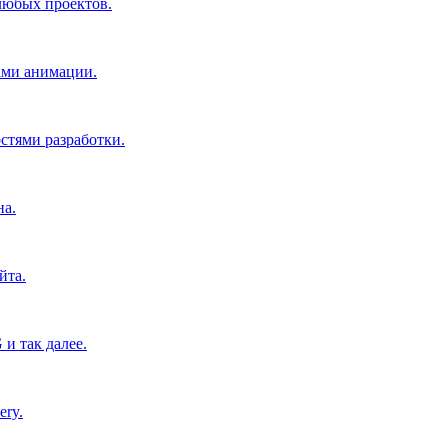
 любых проектов.
ами анимации.
тями разработки.
на.
йта.
и так далее.
ery.