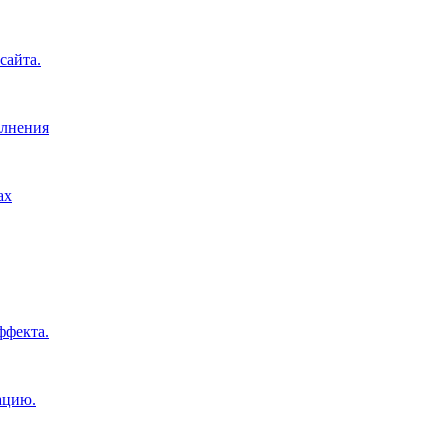
сайта.
олнения
ах
ффекта.
ацию.