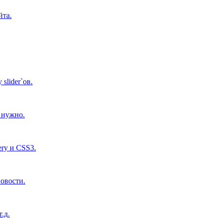
йта.
lider`ов.
м нужно.
ry и CSS3.
новости.
.д.