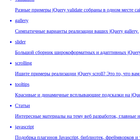
Разные примеры jQuery validate собраны в одном месте са
gallery
Симпатичные варианты реализации ваших jQuery gallery.
slider
Большой сборник широкоформатных и адаптивных jQuery s
scrolling
Ишите примеры реализации jQuery scroll? Это то, что ва
tooltips
Красивые и динамичные всплывающие подсказки на jQue
Статьи
Интересные материалы на тему веб разработок, главные 
javascript
Подобрка плагинов Javascript, библиотек, фреймворков и т