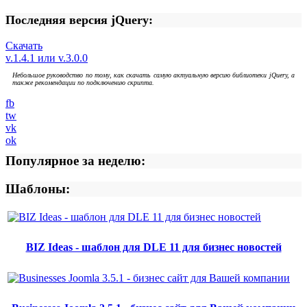
Последняя версия jQuery:
Скачать
v.1.4.1 или v.3.0.0
Небольшое руководство по тому, как скачать самую актуальную версию библиотеки jQuery, а
также рекомендации по подключению скрипта.
fb
tw
vk
ok
Популярное за неделю:
Шаблоны:
BIZ Ideas - шаблон для DLE 11 для бизнес новостей