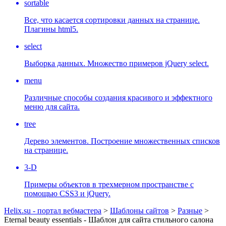
sortable
Все, что касается сортировки данных на странице.
Плагины html5.
select
Выборка данных. Множество примеров jQuery select.
menu
Различные способы создания красивого и эффектного
меню для сайта.
tree
Дерево элементов. Построение множественных списков
на странице.
3-D
Примеры объектов в трехмерном пространстве с
помощью CSS3 и jQuery.
Helix.su - портал вебмастера
>
Шаблоны сайтов
>
Разные
>
Eternal beauty essentials - Шаблон для сайта стильного салона