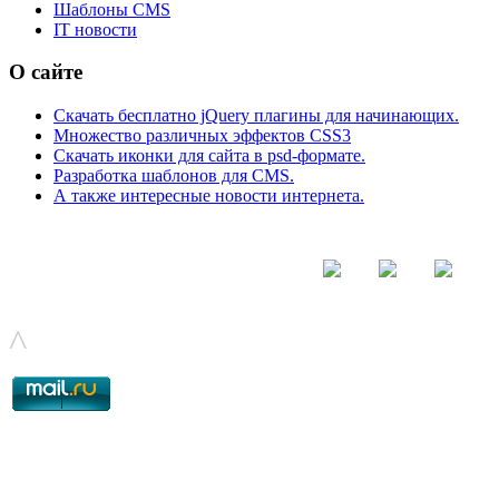
Шаблоны CMS
IT новости
О сайте
Скачать бесплатно jQuery плагины для начинающих.
Множество различных эффектов CSS3
Скачать иконки для сайта в psd-формате.
Разработка шаблонов для CMS.
А также интересные новости интернета.
© - 2015-2017 - helix.su - все для вашего сайта |
helixsu@gmail.com
^