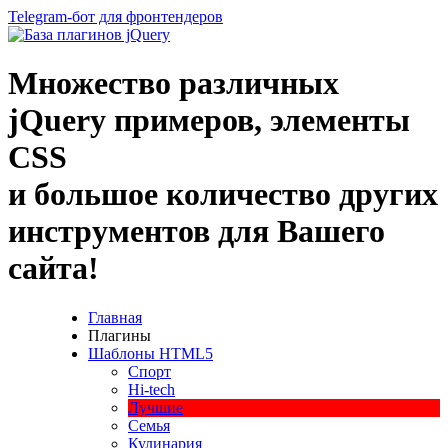
Telegram-бот для фронтендеров
Множество
различных
jQuery
примеров
,
элементы
CSS
и большое
количество
других
инструментов
для
Вашего
сайта
!
Главная
Плагины
Шаблоны HTML5
Спорт
Hi-tech
Лучшие
Семья
Кулинария