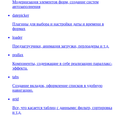
Модернизация элементов форм, создание систем
автозаполнения
datepicker
Плагины для выбора и настройки даты и времени в
формах
loader
Предзагрузчики, анимация загрузки, перлоадеры и т.д.
prallax
Компоненты, содержащие в себе реализацию параллакс-
эффекта.
tabs
Создание вкладок, оформление списков в удобную
навигацию.
grid
Все, что касается таблиц с данными: фильтр, сортировка
и т.д.