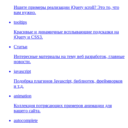
Ишите примеры реализации jQuery scroll? Это то, что
вам нужно.
tooltips
Красивые и динамичные всплывающие подсказки на
jQuery и CSS3.
Статьи
Интересные материалы на тему веб разработок, главные
новости.
javascript
Подобрка плагинов Javascript, библиотек, фреймворков
и т.д.
animation
Коллекция потрясающих примеров анимации для
вашего сайта.
autocomplete