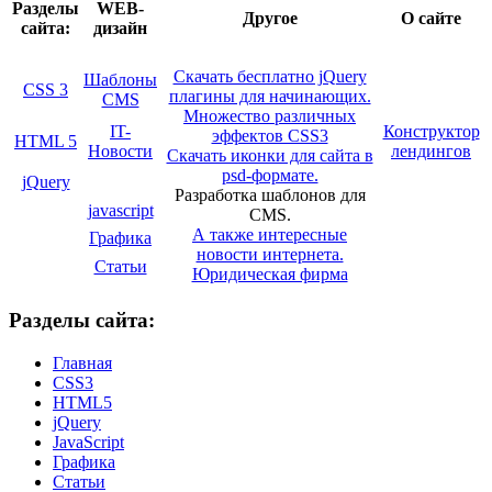
Разделы
WEB-
Другое
О сайте
сайта:
дизайн
Скачать бесплатно jQuery
Шаблоны
CSS 3
плагины для начинающих.
CMS
Множество различных
IT-
Конструктор
эффектов CSS3
HTML 5
Новости
лендингов
Скачать иконки для сайта в
psd-формате.
jQuery
Разработка шаблонов для
javascript
CMS.
А также интересные
Графика
новости интернета.
Статьи
Юридическая фирма
Разделы сайта:
Главная
CSS3
HTML5
jQuery
JavaScript
Графика
Статьи