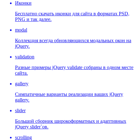
Иконки
Бесплатно скачать иконки для сайта в форматах PSD,
PNG и так далее.
modal
Коллекция всегда обновляющихся модальных окон на
jQuery.
validation
Разные примеры jQuery validate собраны в одном месте
сайта.
gallery
Симпатичные варианты реализации ваших jQuery
gallery.
slider
Большой сборник широкоформатных и адаптивных
jQuery slider`ов.
scrolling