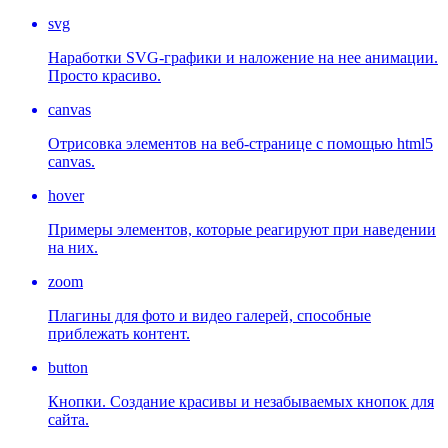
svg
Наработки SVG-графики и наложение на нее анимации.
Просто красиво.
canvas
Отрисовка элементов на веб-странице с помощью html5
canvas.
hover
Примеры элементов, которые реагируют при наведении
на них.
zoom
Плагины для фото и видео галерей, способные
приблежать контент.
button
Кнопки. Создание красивы и незабываемых кнопок для
сайта.