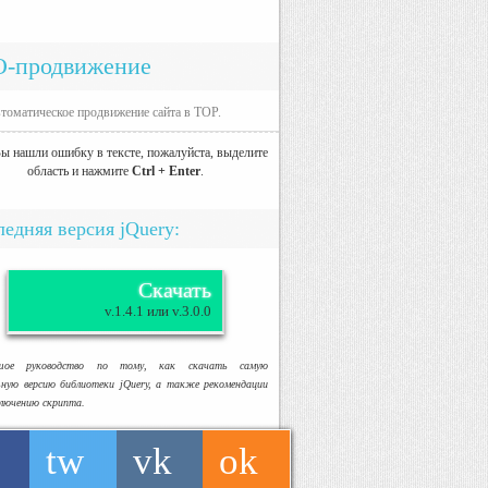
O-продвижение
томатическое продвижение сайта в TOP.
ы нашли ошибку в тексте, пожалуйста, выделите
область и нажмите
Ctrl + Enter
.
едняя версия jQuery:
Скачать
v.1.4.1 или v.3.0.0
ьшое руководство по тому, как скачать самую
ьную версию библиотеки jQuery, а также рекомендации
ключению скрипта.
tw
vk
ok