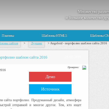
Множество
разли
и большое
количество
др
Плагины
Шаблоны HTML5
Шаблоны C
лоны сайтов
>
Лучшие
> Angeloid - портфолио шаблон сайта 2016
портфолио шаблон сайта 2016
21-02-2016
Проверено:
Демо
Источник
ля сайта портфолио. Продуманный дизайн, атмосфера
быстрой отправкой и многое другое. Тем, кто ищет