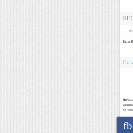
SE
Ав
Если В
Посл
Небол
актуал
по под
fb