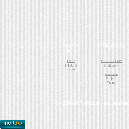
Разделы
WEB-дизайн
сайта:
CSS 3
Шаблоны CMS
HTML 5
IT-Новости
jQuery
javascript
Графика
Статьи
© - 2015-2017 - helix.su - все для ваш