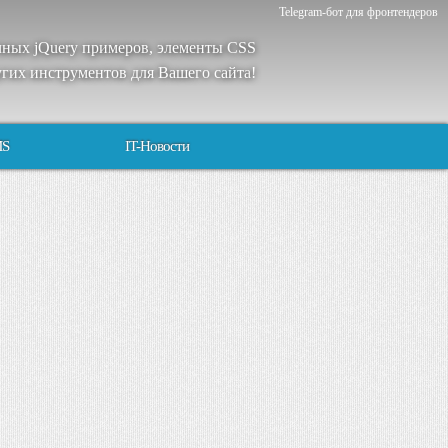
Telegram-бот для фронтендеров
чных
jQuery
примеров
,
элементы
CSS
угих
инструментов
для
Вашего
сайта
!
MS
IT-Новости