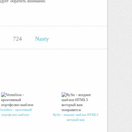
ндует обратить внимание.
724
Nasty
Vermilion - креативный
портфолио-шаблон
RySn - лендинг шаблон HTML5
который вам