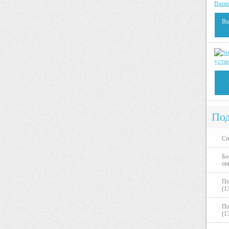
Bu
Под
Сп
Бо
оп
По
(1
По
(1