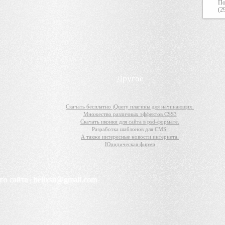
По
(2
Другое
Скачать бесплатно jQuery плагины для начинающих.
Множество различных эффектов CSS3
Скачать иконки для сайта в psd-формате.
Разработка шаблонов для CMS.
А также интересные новости интернета.
Юридическая фирма
его сайта | helixsu@gmail.com