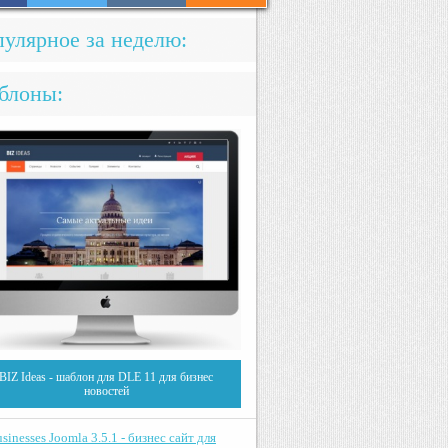
улярное за неделю:
блоны:
BIZ Ideas - шаблон для DLE 11 для бизнес
новостей