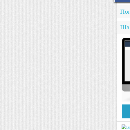
Поп
Ша