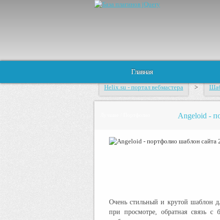
Главная
Helix.su - портал вебмастера
>
Шаб
Angeloid - 
Лучшие / Портфолио
Очень стильный и крутой шаблон д
при просмотре, обратная связь с 