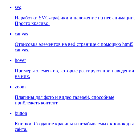
svg
Наработки SVG-графики и наложение на нее анимации.
Просто красиво.
canvas
Отрисовка элементов на веб-странице с помощью html5
canvas.
hover
Примеры элементов, которые реагируют при наведении
на них.
zoom
Плагины для фото и видео галерей, способные
приблежать контент.
button
Кнопки. Создание красивы и незабываемых кнопок для
сайта.