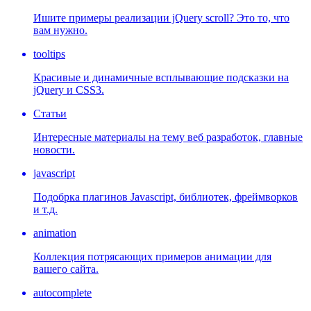
Ишите примеры реализации jQuery scroll? Это то, что
вам нужно.
tooltips
Красивые и динамичные всплывающие подсказки на
jQuery и CSS3.
Статьи
Интересные материалы на тему веб разработок, главные
новости.
javascript
Подобрка плагинов Javascript, библиотек, фреймворков
и т.д.
animation
Коллекция потрясающих примеров анимации для
вашего сайта.
autocomplete