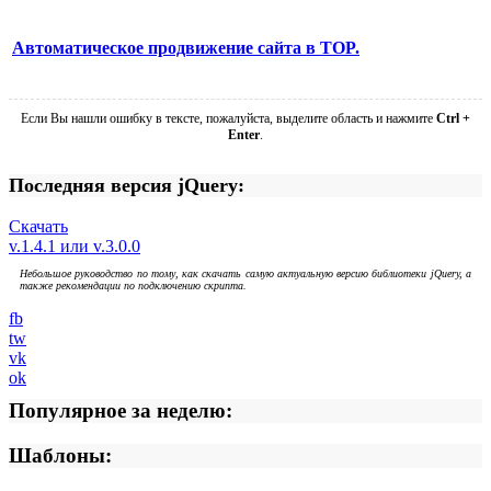
Автоматическое продвижение сайта в TOP.
Если Вы нашли ошибку в тексте, пожалуйста, выделите область и нажмите
Ctrl +
Enter
.
Последняя версия jQuery:
Скачать
v.1.4.1 или v.3.0.0
Небольшое руководство по тому, как скачать самую актуальную версию библиотеки jQuery, а
также рекомендации по подключению скрипта.
fb
tw
vk
ok
Популярное за неделю:
Шаблоны: