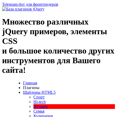
Telegram-бот для фронтендеров
Множество
различных
jQuery
примеров
,
элементы
CSS
и большое
количество
других
инструментов
для
Вашего
сайта
!
Главная
Плагины
Шаблоны HTML5
Спорт
Hi-tech
Лучшие
Семья
Кулинария