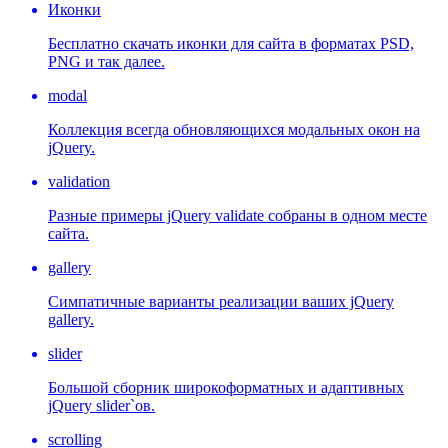
Иконки
Бесплатно скачать иконки для сайта в форматах PSD,
PNG и так далее.
modal
Коллекция всегда обновляющихся модальных окон на
jQuery.
validation
Разные примеры jQuery validate собраны в одном месте
сайта.
gallery
Симпатичные варианты реализации ваших jQuery
gallery.
slider
Большой сборник широкоформатных и адаптивных
jQuery slider`ов.
scrolling