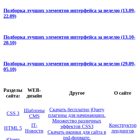
Подборка лучших элементов интерфейса за неделю (13.09-
22.09)
Подборка лучших элементов интерфейса за неделю (13.10-
20.10)
Подборка лучших элементов интерфейса за неделю (29.09-
05.10)
Разделы
WEB-
Другое
О сайте
сайта:
дизайн
Скачать бесплатно jQuery
Шаблоны
CSS 3
плагины для начинающих.
CMS
Множество различных
IT-
Конструктор
эффектов CSS3
HTML 5
Новости
лендингов
Скачать иконки для сайта в
psd-формате.
jQuery