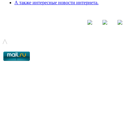
А также интересные новости интернета.
© - 2015-2017 - helix.su - все для вашего сайта |
helixsu@gmail.com
^