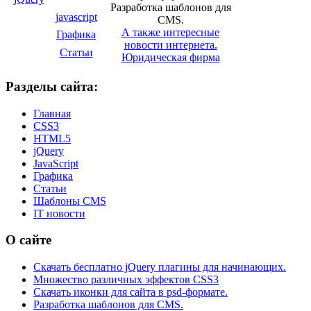
Разработка шаблонов для
javascript
CMS.
А также интересные
Графика
новости интернета.
Статьи
Юридическая фирма
Разделы сайта:
Главная
CSS3
HTML5
jQuery
JavaScript
Графика
Статьи
Шаблоны CMS
IT новости
О сайте
Скачать бесплатно jQuery плагины для начинающих.
Множество различных эффектов CSS3
Скачать иконки для сайта в psd-формате.
Разработка шаблонов для CMS.