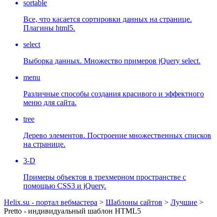
sortable
Все, что касается сортировки данных на странице.
Плагины html5.
select
Выборка данных. Множество примеров jQuery select.
menu
Различные способы создания красивого и эффектного
меню для сайта.
tree
Дерево элементов. Построение множественных списков
на странице.
3-D
Примеры объектов в трехмерном пространстве с
помощью CSS3 и jQuery.
Helix.su - портал вебмастера
>
Шаблоны сайтов
>
Лучшие
>
Pretto - индивидуальный шаблон HTML5