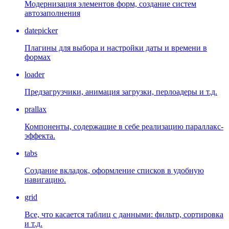
Модернизация элементов форм, создание систем
автозаполнения
datepicker
Плагины для выбора и настройки даты и времени в
формах
loader
Предзагрузчики, анимация загрузки, перлоадеры и т.д.
prallax
Компоненты, содержащие в себе реализацию параллакс-
эффекта.
tabs
Создание вкладок, оформление списков в удобную
навигацию.
grid
Все, что касается таблиц с данными: фильтр, сортировка
и т.д.