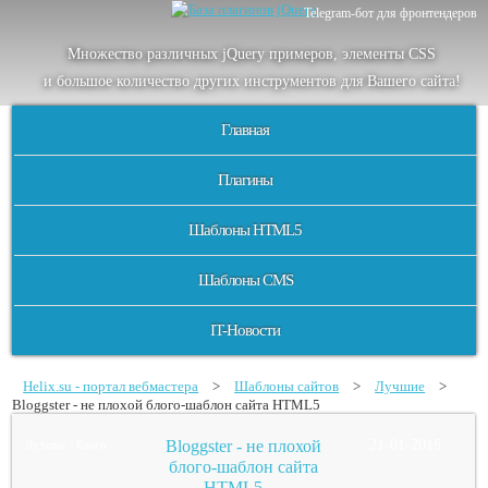
Telegram-бот для фронтендеров
Множество
различных
jQuery
примеров
,
элементы
CSS
и большое
количество
других
инструментов
для
Вашего
сайта
!
Главная
Плагины
Шаблоны HTML5
Шаблоны CMS
IT-Новости
Helix.su - портал вебмастера
>
Шаблоны сайтов
>
Лучшие
>
Bloggster - не плохой блого-шаблон сайта HTML5
Bloggster - не плохой
21-01-2016
Лучшие / Блоги
блого-шаблон сайта
HTML5