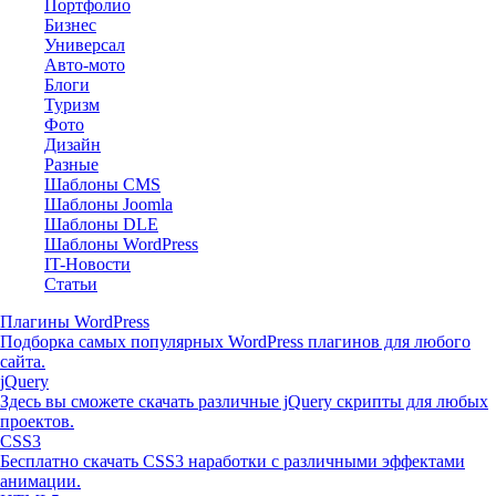
Портфолио
Бизнес
Универсал
Авто-мото
Блоги
Туризм
Фото
Дизайн
Разные
Шаблоны CMS
Шаблоны Joomla
Шаблоны DLE
Шаблоны WordPress
IT-Новости
Статьи
Плагины WordPress
Подборка самых популярных WordPress плагинов для любого
сайта.
jQuery
Здесь вы сможете скачать различные jQuery скрипты для любых
проектов.
CSS3
Бесплатно скачать CSS3 наработки с различными эффектами
анимации.