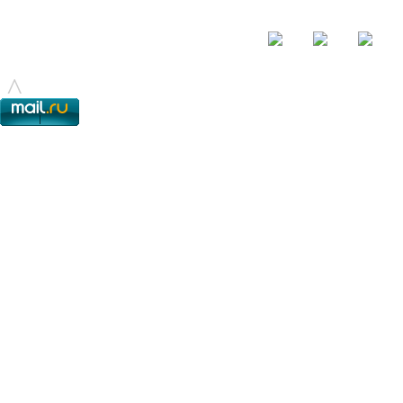
© - 2015-2017 - helix.su - все для вашего сайта |
helixsu@gmail.com
^