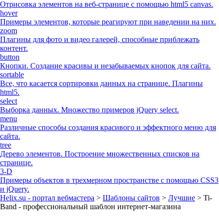
Отрисовка элементов на веб-странице с помощью html5 canvas.
hover
Примеры элементов, которые реагируют при наведении на них.
zoom
Плагины для фото и видео галерей, способные приблежать
контент.
button
Кнопки. Создание красивы и незабываемых кнопок для сайта.
sortable
Все, что касается сортировки данных на странице. Плагины
html5.
select
Выборка данных. Множество примеров jQuery select.
menu
Различные способы создания красивого и эффектного меню для
сайта.
tree
Дерево элементов. Построение множественных списков на
странице.
3-D
Примеры объектов в трехмерном пространстве с помощью CSS3
и jQuery.
Helix.su - портал вебмастера
>
Шаблоны сайтов
>
Лучшие
> Ti-
Band - профессиональный шаблон интернет-магазина