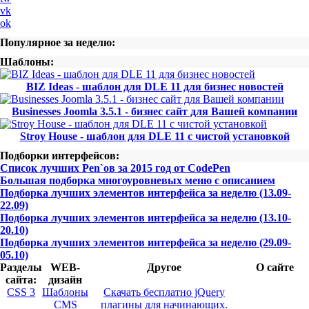
vk
ok
Популярное за неделю:
Шаблоны:
BIZ Ideas - шаблон для DLE 11 для бизнес новостей
Businesses Joomla 3.5.1 - бизнес сайт для Вашей компании
Stroy House - шаблон для DLE 11 с чистой установкой
Подборки интерфейсов:
Список лучших Pen`ов за 2015 год от CodePen
Большая подборка многоуровневых меню с описанием
Подборка лучших элементов интерфейса за неделю (13.09-
22.09)
Подборка лучших элементов интерфейса за неделю (13.10-
20.10)
Подборка лучших элементов интерфейса за неделю (29.09-
05.10)
Разделы
WEB-
Другое
О сайте
сайта:
дизайн
CSS 3
Шаблоны
Скачать бесплатно jQuery
CMS
плагины для начинающих.