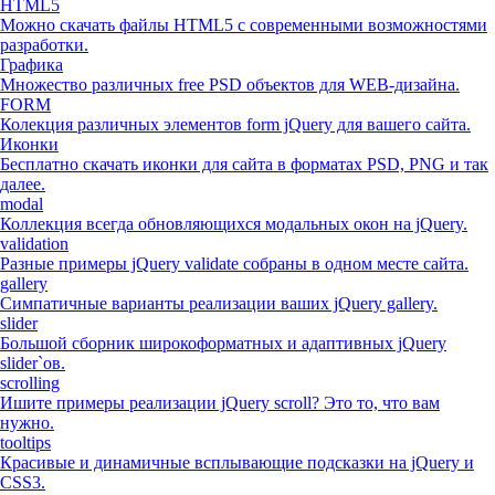
HTML5
Можно скачать файлы HTML5 с современными возможностями
разработки.
Графика
Множество различных free PSD объектов для WEB-дизайна.
FORM
Колекция различных элементов form jQuery для вашего сайта.
Иконки
Бесплатно скачать иконки для сайта в форматах PSD, PNG и так
далее.
modal
Коллекция всегда обновляющихся модальных окон на jQuery.
validation
Разные примеры jQuery validate собраны в одном месте сайта.
gallery
Симпатичные варианты реализации ваших jQuery gallery.
slider
Большой сборник широкоформатных и адаптивных jQuery
slider`ов.
scrolling
Ишите примеры реализации jQuery scroll? Это то, что вам
нужно.
tooltips
Красивые и динамичные всплывающие подсказки на jQuery и
CSS3.