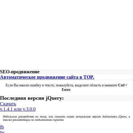
SEO-продвижение
Автоматическое продвижение сайта в TOP.
Если Вы нашли ошибку в тексте, пожалуйста, выделите область и нажмите
Ctrl +
Enter
.
Последняя версия jQuery:
Скачать
v.1.4.1 или v.3.0.0
Небольшое руководство по тому, как скачать самую актуальную версию библиотеки jQuery, а
также рекомендации по подключению скрипта.
fb
tw