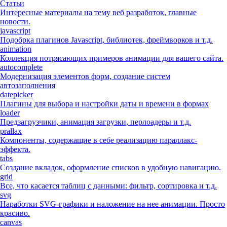
Статьи
Интересные материалы на тему веб разработок, главные
новости.
javascript
Подобрка плагинов Javascript, библиотек, фреймворков и т.д.
animation
Коллекция потрясающих примеров анимации для вашего сайта.
autocomplete
Модернизация элементов форм, создание систем
автозаполнения
datepicker
Плагины для выбора и настройки даты и времени в формах
loader
Предзагрузчики, анимация загрузки, перлоадеры и т.д.
prallax
Компоненты, содержащие в себе реализацию параллакс-
эффекта.
tabs
Создание вкладок, оформление списков в удобную навигацию.
grid
Все, что касается таблиц с данными: фильтр, сортировка и т.д.
svg
Наработки SVG-графики и наложение на нее анимации. Просто
красиво.
canvas