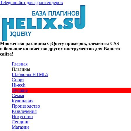
Telegram-бот для фронтендеров
Множество
различных
jQuery
примеров
,
элементы
CSS
и большое
количество
других
инструментов
для
Вашего
сайта
!
Главная
Плагины
Шаблоны HTML5
Спорт
Hi-tech
Лучшие
Семья
Кулинария
Производство
Развлечения
Искусство
Лендинг
Магазин