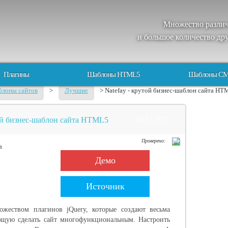
Множество
разли
и большое
количество
др
Плагины
Шаблоны HTML5
Шаблоны C
лоны сайтов
>
Лучшие
> Natefay - крутой бизнеc-шаблон сайта H
той бизнеc-шаблон сайта HTML5
10-12-2015
Проверено:
Демо
Источник
жеством плагинов jQuery, которые создают весьма
ющую сделать сайт многофункциональным. Настроить