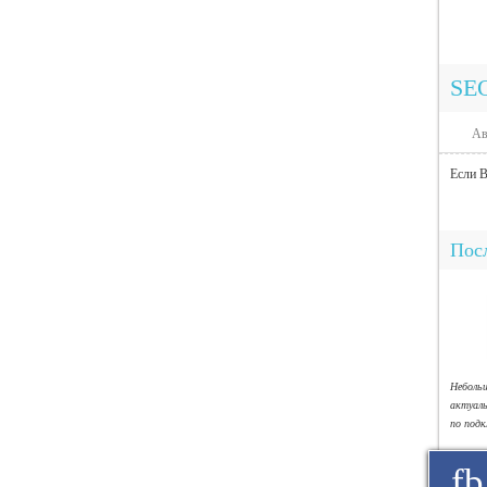
SE
Ав
Если В
Посл
Небол
актуал
по под
fb