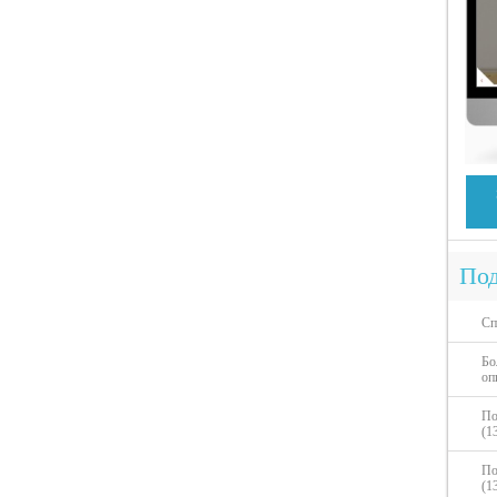
Под
Сп
Бо
оп
По
(1
По
(1