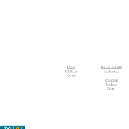
Разделы
WEB-дизайн
сайта:
CSS 3
Шаблоны CMS
HTML 5
IT-Новости
jQuery
javascript
Графика
Статьи
© - 2015-2017 - helix.su - все для ваш