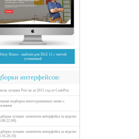
Stroy House - шаблон для DLE 11 с чистой
установкой
борки интерфейсов:
исок лучших Pen`ов за 2015 год от CodePen
льшая подборка многоуровневых меню с
исанием
дборка лучших элементов интерфейса за неделю
3.09-22.09)
дборка лучших элементов интерфейса за неделю
3.10-20.10)