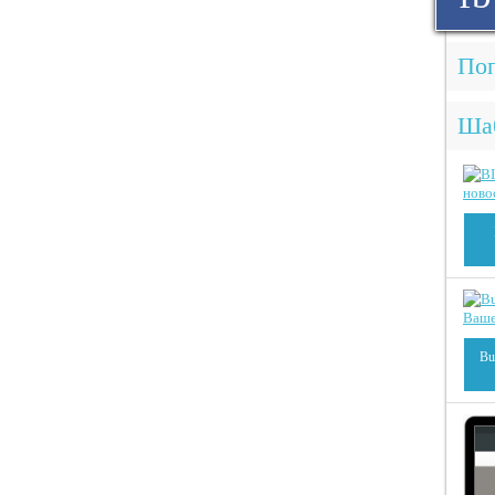
Поп
Ша
Bu