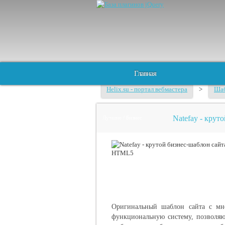
Главная
Helix.su - портал вебмастера
>
Шаб
Natefay - кру
Лучшие / Бизнес
Оригинальный шаблон сайта с мно
функциональную систему, позволя