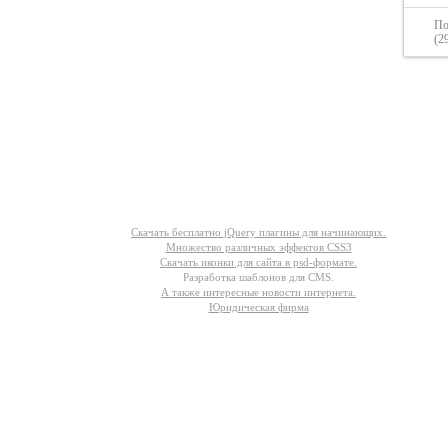
По
(2
Другое
Скачать бесплатно jQuery плагины для начинающих.
Множество различных эффектов CSS3
Скачать иконки для сайта в psd-формате.
Разработка шаблонов для CMS.
А также интересные новости интернета.
Юридическая фирма
его сайта | helixsu@gmail.com