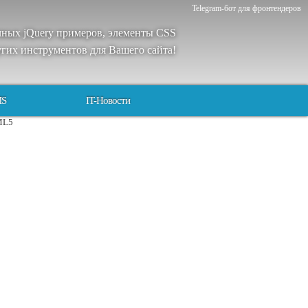
Telegram-бот для фронтендеров
чных
jQuery
примеров
,
элементы
CSS
угих
инструментов
для
Вашего
сайта
!
MS
IT-Новости
TML5