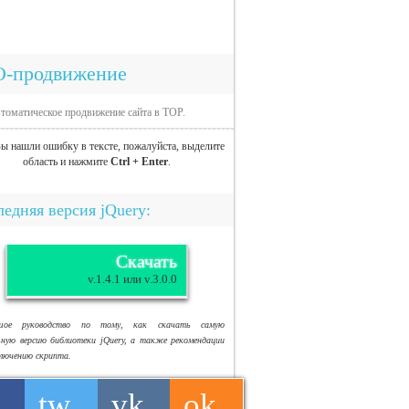
O-продвижение
томатическое продвижение сайта в TOP.
ы нашли ошибку в тексте, пожалуйста, выделите
область и нажмите
Ctrl + Enter
.
едняя версия jQuery:
Скачать
v.1.4.1 или v.3.0.0
ьшое руководство по тому, как скачать самую
ьную версию библиотеки jQuery, а также рекомендации
ключению скрипта.
tw
vk
ok