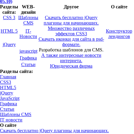
05.10)
Разделы
WEB-
Другое
О сайте
сайта:
дизайн
CSS 3
Шаблоны
Скачать бесплатно jQuery
CMS
плагины для начинающих.
Множество различных
HTML 5
IT-
Конструктор
эффектов CSS3
Новости
лендингов
Скачать иконки для сайта в psd-
jQuery
формате.
Разработка шаблонов для CMS.
javascript
А также интересные новости
Графика
интернета.
Статьи
Юридическая фирма
Разделы сайта:
Главная
CSS3
HTML5
jQuery
JavaScript
Графика
Статьи
Шаблоны CMS
IT новости
О сайте
Скачать бесплатно jQuery плагины для начинающих.