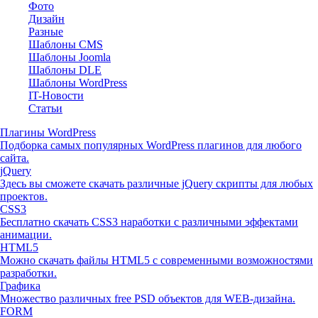
Фото
Дизайн
Разные
Шаблоны CMS
Шаблоны Joomla
Шаблоны DLE
Шаблоны WordPress
IT-Новости
Статьи
Плагины WordPress
Подборка самых популярных WordPress плагинов для любого
сайта.
jQuery
Здесь вы сможете скачать различные jQuery скрипты для любых
проектов.
CSS3
Бесплатно скачать CSS3 наработки с различными эффектами
анимации.
HTML5
Можно скачать файлы HTML5 с современными возможностями
разработки.
Графика
Множество различных free PSD объектов для WEB-дизайна.
FORM