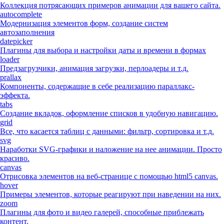
Коллекция потрясающих примеров анимации для вашего сайта.
autocomplete
Модернизация элементов форм, создание систем
автозаполнения
datepicker
Плагины для выбора и настройки даты и времени в формах
loader
Предзагрузчики, анимация загрузки, перлоадеры и т.д.
prallax
Компоненты, содержащие в себе реализацию параллакс-
эффекта.
tabs
Создание вкладок, оформление списков в удобную навигацию.
grid
Все, что касается таблиц с данными: фильтр, сортировка и т.д.
svg
Наработки SVG-графики и наложение на нее анимации. Просто
красиво.
canvas
Отрисовка элементов на веб-странице с помощью html5 canvas.
hover
Примеры элементов, которые реагируют при наведении на них.
zoom
Плагины для фото и видео галерей, способные приблежать
контент.