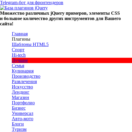
Telegram-бот для фронтендеров
Множество
различных
jQuery
примеров
,
элементы
CSS
и большое
количество
других
инструментов
для
Вашего
сайта
!
Главная
Плагины
Шаблоны HTML5
Спорт
Hi-tech
Лучшие
Семья
Кулинария
Производство
Развлечения
Искусство
Лендинг
Магазин
Портфолио
Бизнес
Универсал
Авто-мото
Блоги
Туризм