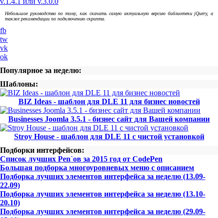
v.1.4.1 или v.3.0.0
Небольшое руководство по тому, как скачать самую актуальную версию библиотеки jQuery, а
также рекомендации по подключению скрипта.
fb
tw
vk
ok
Популярное за неделю:
Шаблоны:
BIZ Ideas - шаблон для DLE 11 для бизнес новостей
Businesses Joomla 3.5.1 - бизнес сайт для Вашей компании
Stroy House - шаблон для DLE 11 с чистой установкой
Подборки интерфейсов:
Список лучших Pen`ов за 2015 год от CodePen
Большая подборка многоуровневых меню с описанием
Подборка лучших элементов интерфейса за неделю (13.09-
22.09)
Подборка лучших элементов интерфейса за неделю (13.10-
20.10)
Подборка лучших элементов интерфейса за неделю (29.09-