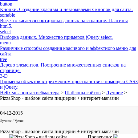
button
Кнопки. Создание красивы и незабываемых кнопок для сайта.
sortable
Все, что касается сортировки данных на странице. Плагины
html5.
select
Выборка данных. Множество примеров jQuery select.
menu
Различные способы создания красивого и эффектного меню для
сайта.
tree
Дерево элементов. Построение множественных списков на
странице.
3-D
Примеры объектов в трехмерном пространстве с помощью CSS3
и jQuery.
Helix.su - портал вебмастера
>
Шаблоны сайтов
>
Лучшие
>
PizzaShop - шаблон сайта пиццерии + интернет-магазин
04-12-2015
Лучшие / Кухня
PizzaShop - шаблон сайта пиццерии + интернет-магазин
Проверено: