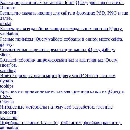
Колекция различных элементов form jQuery для вашего сайта.
Иконки
Бесплатно скачать иконки для сайта в форматах PSD, PNG и так
далее.
modal
Коллекция всегда обновляющихся модальных окон на jQuery.
validation
Разные примеры jQuery validate собраны в одном месте сайта.
gallery
Симпатичные варианты реализации ваших jQuery gallery.
slider
Большой сборник широкоформатных и адаптивных jQuery
slider`ов.
scrolling
Ишите примеры реализации jQuery scroll? Это то, что вам
нужно.
tooltips
Красивые и динамичные всплывающие подсказки на jQuery и
CSS3.
Статьи
Интересные материалы на тему веб разработок, главные
новости.
javascript
Подобрка плагинов Javascript, библиотек, фреймворков и т.д.
animation