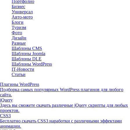
Портфолио
Бизнес
Универсал
Авто-мото
Блоги
Туризм
Фото
Дизайн
Разные
Шаблоны CMS
Шаблоны Joomla
Шаблоны DLE
Шаблоны WordPress
IT-Новости
Статьи
Плагины WordPress
Подборка самых популярных WordPress плагинов для любого
сайта.
jQuery
Здесь вы сможете скачать различные jQuery скрипты для любых
проектов.
CSS3
Бесплатно скачать CSS3 наработки с различными эффектами
анимации.