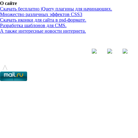
О сайте
Скачать бесплатно jQuery плагины для начинающих.
Множество различных эффектов CSS3
Скачать иконки для сайта в psd-формате.
Разработка шаблонов для CMS.
А также интересные новости интернета.
© - 2015-2017 - helix.su - все для вашего сайта |
helixsu@gmail.com
^