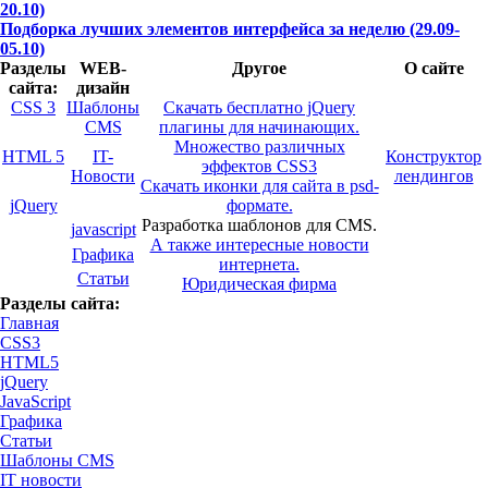
20.10)
Подборка лучших элементов интерфейса за неделю (29.09-
05.10)
Разделы
WEB-
Другое
О сайте
сайта:
дизайн
CSS 3
Шаблоны
Скачать бесплатно jQuery
CMS
плагины для начинающих.
Множество различных
HTML 5
IT-
Конструктор
эффектов CSS3
Новости
лендингов
Скачать иконки для сайта в psd-
jQuery
формате.
Разработка шаблонов для CMS.
javascript
А также интересные новости
Графика
интернета.
Статьи
Юридическая фирма
Разделы сайта:
Главная
CSS3
HTML5
jQuery
JavaScript
Графика
Статьи
Шаблоны CMS
IT новости