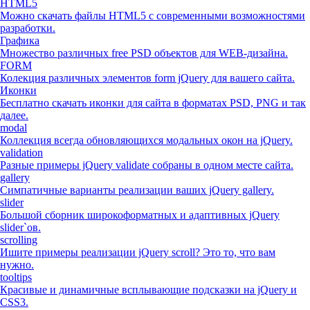
HTML5
Можно скачать файлы HTML5 с современными возможностями
разработки.
Графика
Множество различных free PSD объектов для WEB-дизайна.
FORM
Колекция различных элементов form jQuery для вашего сайта.
Иконки
Бесплатно скачать иконки для сайта в форматах PSD, PNG и так
далее.
modal
Коллекция всегда обновляющихся модальных окон на jQuery.
validation
Разные примеры jQuery validate собраны в одном месте сайта.
gallery
Симпатичные варианты реализации ваших jQuery gallery.
slider
Большой сборник широкоформатных и адаптивных jQuery
slider`ов.
scrolling
Ишите примеры реализации jQuery scroll? Это то, что вам
нужно.
tooltips
Красивые и динамичные всплывающие подсказки на jQuery и
CSS3.