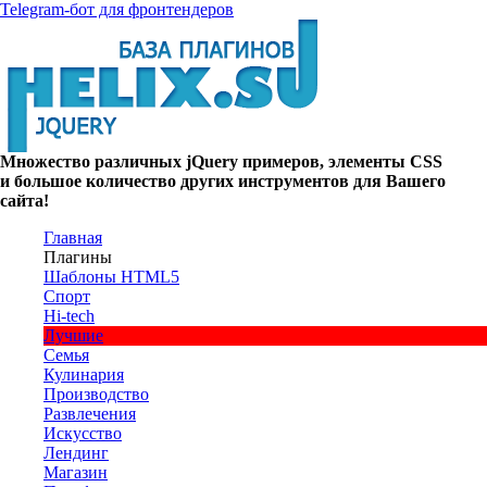
Telegram-бот для фронтендеров
Множество
различных
jQuery
примеров
,
элементы
CSS
и большое
количество
других
инструментов
для
Вашего
сайта
!
Главная
Плагины
Шаблоны HTML5
Спорт
Hi-tech
Лучшие
Семья
Кулинария
Производство
Развлечения
Искусство
Лендинг
Магазин