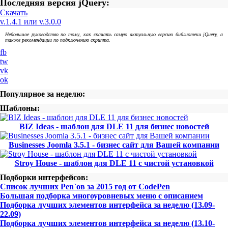
Последняя версия jQuery:
Скачать
v.1.4.1 или v.3.0.0
Небольшое руководство по тому, как скачать самую актуальную версию библиотеки jQuery, а
также рекомендации по подключению скрипта.
fb
tw
vk
ok
Популярное за неделю:
Шаблоны:
BIZ Ideas - шаблон для DLE 11 для бизнес новостей
Businesses Joomla 3.5.1 - бизнес сайт для Вашей компании
Stroy House - шаблон для DLE 11 с чистой установкой
Подборки интерфейсов:
Список лучших Pen`ов за 2015 год от CodePen
Большая подборка многоуровневых меню с описанием
Подборка лучших элементов интерфейса за неделю (13.09-
22.09)
Подборка лучших элементов интерфейса за неделю (13.10-