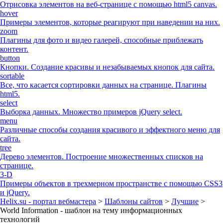
Отрисовка элементов на веб-странице с помощью html5 canvas.
hover
Примеры элементов, которые реагируют при наведении на них.
zoom
Плагины для фото и видео галерей, способные приблежать
контент.
button
Кнопки. Создание красивы и незабываемых кнопок для сайта.
sortable
Все, что касается сортировки данных на странице. Плагины
html5.
select
Выборка данных. Множество примеров jQuery select.
menu
Различные способы создания красивого и эффектного меню для
сайта.
tree
Дерево элементов. Построение множественных списков на
странице.
3-D
Примеры объектов в трехмерном пространстве с помощью CSS3
и jQuery.
Helix.su - портал вебмастера
>
Шаблоны сайтов
>
Лучшие
>
World Information - шаблон на тему информационных
технологий