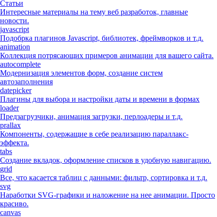
Статьи
Интересные материалы на тему веб разработок, главные
новости.
javascript
Подобрка плагинов Javascript, библиотек, фреймворков и т.д.
animation
Коллекция потрясающих примеров анимации для вашего сайта.
autocomplete
Модернизация элементов форм, создание систем
автозаполнения
datepicker
Плагины для выбора и настройки даты и времени в формах
loader
Предзагрузчики, анимация загрузки, перлоадеры и т.д.
prallax
Компоненты, содержащие в себе реализацию параллакс-
эффекта.
tabs
Создание вкладок, оформление списков в удобную навигацию.
grid
Все, что касается таблиц с данными: фильтр, сортировка и т.д.
svg
Наработки SVG-графики и наложение на нее анимации. Просто
красиво.
canvas