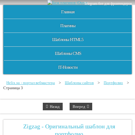
Telegram-бот для фронтендеров
Главная
Плагины
Шаблоны HTML5
Шаблоны CMS
IT-Новости
Helix.su - портал вебмастера
>
Шаблоны сайтов
>
Портфолио
>
Страница 3
Назад
Вперед
Zigzag - Оригинальный шаблон для
портфолио