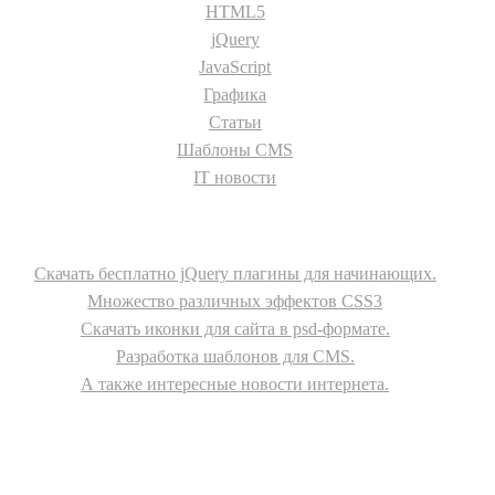
HTML5
jQuery
JavaScript
Графика
Статьи
Шаблоны CMS
IT новости
О сайте
Скачать бесплатно jQuery плагины для начинающих.
Множество различных эффектов CSS3
Скачать иконки для сайта в psd-формате.
Разработка шаблонов для CMS.
А также интересные новости интернета.
© - 2015-2017 - helix.su - все для вашего сайта |