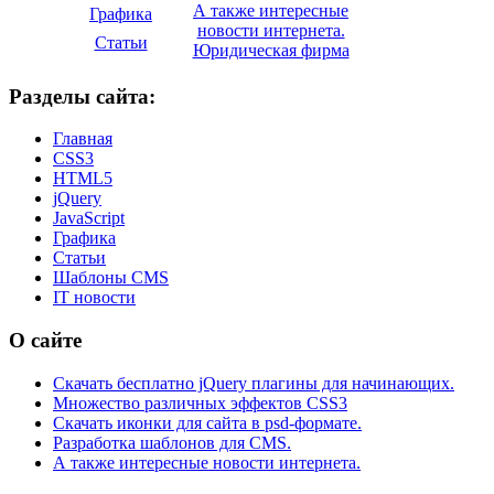
А также интересные
Графика
новости интернета.
Статьи
Юридическая фирма
Разделы сайта:
Главная
CSS3
HTML5
jQuery
JavaScript
Графика
Статьи
Шаблоны CMS
IT новости
О сайте
Скачать бесплатно jQuery плагины для начинающих.
Множество различных эффектов CSS3
Скачать иконки для сайта в psd-формате.
Разработка шаблонов для CMS.
А также интересные новости интернета.