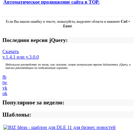
Автоматическое продвижение сайта в TOP.
Если Вы нашли ошибку в тексте, пожалуйста, выделите область и нажмите
Ctrl +
Enter
.
Последняя версия jQuery:
Скачать
v.1.4.1 или v.3.0.0
Небольшое руководство по тому, как скачать самую актуальную версию библиотеки jQuery, а
также рекомендации по подключению скрипта.
fb
tw
vk
ok
Популярное за неделю:
Шаблоны: