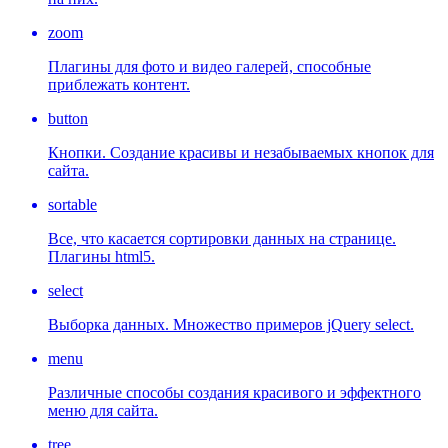
zoom
Плагины для фото и видео галерей, способные
приблежать контент.
button
Кнопки. Создание красивы и незабываемых кнопок для
сайта.
sortable
Все, что касается сортировки данных на странице.
Плагины html5.
select
Выборка данных. Множество примеров jQuery select.
menu
Различные способы создания красивого и эффектного
меню для сайта.
tree