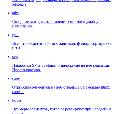
эффекта.
tabs
Создание вкладок, оформление списков в удобную
навигацию.
grid
Все, что касается таблиц с данными: фильтр, сортировка
и т.д.
svg
Наработки SVG-графики и наложение на нее анимации.
Просто красиво.
canvas
Отрисовка элементов на веб-странице с помощью html5
canvas.
hover
Примеры элементов, которые реагируют при наведении
на них.