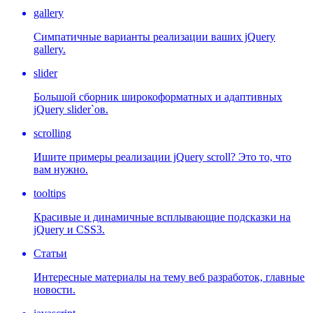
gallery
Симпатичные варианты реализации ваших jQuery
gallery.
slider
Большой сборник широкоформатных и адаптивных
jQuery slider`ов.
scrolling
Ишите примеры реализации jQuery scroll? Это то, что
вам нужно.
tooltips
Красивые и динамичные всплывающие подсказки на
jQuery и CSS3.
Статьи
Интересные материалы на тему веб разработок, главные
новости.