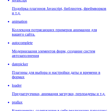
javascript
Подобрка плагинов Javascript, библиотек, фреймворков
и т.д.
animation
Коллекция потрясающих примеров анимации для
вашего сайта.
autocomplete
Модернизация элементов форм, создание систем
автозаполнения
datepicker
Плагины для выбора и настройки даты и времени в
формах
loader
Предзагрузчики, анимация загрузки, перлоадеры и т.д.
prallax
Компоненты, содержащие в себе реализацию параллакс-