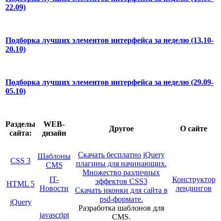
22.09)
Подборка лучших элементов интерфейса за неделю (13.10-
20.10)
Подборка лучших элементов интерфейса за неделю (29.09-
05.10)
Разделы
WEB-
Другое
О сайте
сайта:
дизайн
Скачать бесплатно jQuery
Шаблоны
CSS 3
плагины для начинающих.
CMS
Множество различных
IT-
Конструктор
эффектов CSS3
HTML 5
Новости
лендингов
Скачать иконки для сайта в
psd-формате.
jQuery
Разработка шаблонов для
javascript
CMS.