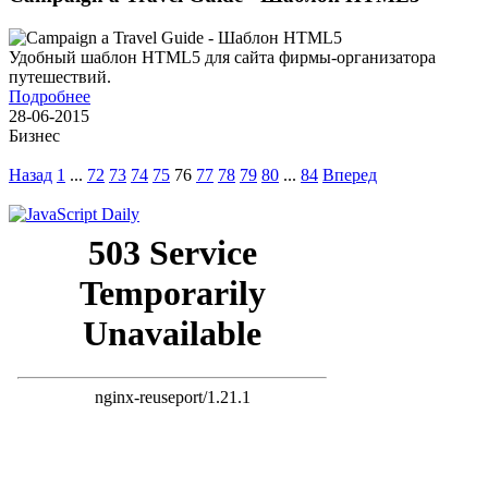
Удобный шаблон HTML5 для сайта фирмы-организатора
путешествий.
Подробнее
28-06-2015
Бизнес
Назад
1
...
72
73
74
75
76
77
78
79
80
...
84
Вперед