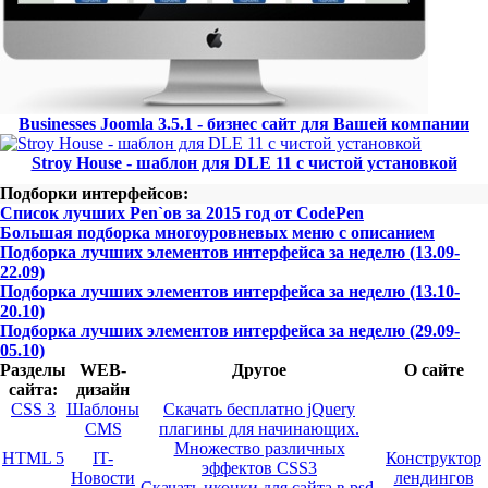
Businesses Joomla 3.5.1 - бизнес сайт для Вашей компании
Stroy House - шаблон для DLE 11 с чистой установкой
Подборки интерфейсов:
Список лучших Pen`ов за 2015 год от CodePen
Большая подборка многоуровневых меню с описанием
Подборка лучших элементов интерфейса за неделю (13.09-
22.09)
Подборка лучших элементов интерфейса за неделю (13.10-
20.10)
Подборка лучших элементов интерфейса за неделю (29.09-
05.10)
Разделы
WEB-
Другое
О сайте
сайта:
дизайн
CSS 3
Шаблоны
Скачать бесплатно jQuery
CMS
плагины для начинающих.
Множество различных
HTML 5
IT-
Конструктор
эффектов CSS3
Новости
лендингов
Скачать иконки для сайта в psd-