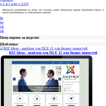
v.1.4.1 или v.3.0.0
Небольшое руководство по тому, как скачать самую актуальную версию библиотеки jQuery, а
также рекомендации по подключению скрипта.
fb
tw
vk
ok
Популярное за неделю:
Шаблоны:
BIZ Ideas - шаблон для DLE 11 для бизнес новостей