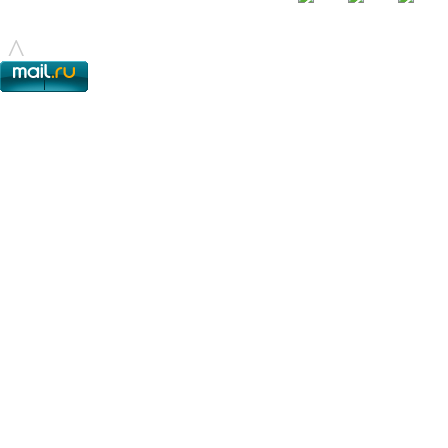
© - 2015-2017 - helix.su - все для вашего сайта |
helixsu@gmail.com
^