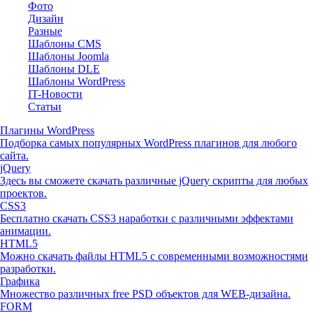
Фото
Дизайн
Разные
Шаблоны CMS
Шаблоны Joomla
Шаблоны DLE
Шаблоны WordPress
IT-Новости
Статьи
Плагины WordPress
Подборка самых популярных WordPress плагинов для любого
сайта.
jQuery
Здесь вы сможете скачать различные jQuery скрипты для любых
проектов.
CSS3
Бесплатно скачать CSS3 наработки с различными эффектами
анимации.
HTML5
Можно скачать файлы HTML5 с современными возможностями
разработки.
Графика
Множество различных free PSD объектов для WEB-дизайна.
FORM