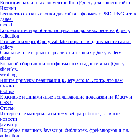
Колекция различных элементов form jQuery для вашего сайта.
Иконки
Бесплатно скачать иконки для сайта в форматах PSD, PNG и так
далее.
modal
Коллекция всегда обновляющихся модальных окон на jQuery.
validation
Разные примеры jQuery validate собраны в одном месте сайта.
gallery
Симпатичные варианты реализации ваших jQuery gallery.
slider
Большой сборник широкоформатных и адаптивных jQuery
slider`ов.
scrolling
Ишите примеры реализации jQuery scroll? Это то, что вам
нужно.
tooltips
Красивые и динамичные всплывающие подсказки на jQuery и
CSS3.
Статьи
Интересные материалы на тему веб разработок, главные
новости.
javascript
Подобрка плагинов Javascript, библиотек, фреймворков и т.д.
animation