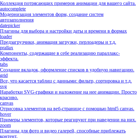
Коллекция потрясающих примеров анимации для вашего сайта.
autocomplete
Модернизация элементов форм, создание систем
автозаполнения
datepicker
Плагины для выбора и настройки даты и времени в формах
loader
Предзагрузчики, анимация загрузки, перлоадеры и т.д.
prallax
Компоненты, содержащие в себе реализацию параллакс-
эффекта.
tabs
Создание вкладок, оформление списков в удобную навигацию.
grid
Все, что касается таблиц с данными: фильтр, сортировка и т.д.
svg
Наработки SVG-графики и наложение на нее анимации. Просто
красиво.
canvas
Отрисовка элементов на веб-странице с помощью html5 canvas.
hover
Примеры элементов, которые реагируют при наведении на них.
zoom
Плагины для фото и видео галерей, способные приблежать
контент.