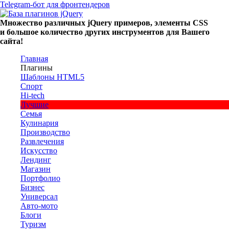
Telegram-бот для фронтендеров
Множество
различных
jQuery
примеров
,
элементы
CSS
и большое
количество
других
инструментов
для
Вашего
сайта
!
Главная
Плагины
Шаблоны HTML5
Спорт
Hi-tech
Лучшие
Семья
Кулинария
Производство
Развлечения
Искусство
Лендинг
Магазин
Портфолио
Бизнес
Универсал
Авто-мото
Блоги
Туризм