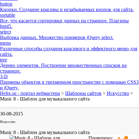
button
Кнопки. Создание красивы и незабываемых кнопок для сайта.
sortable
Все, что касается сортировки данных на странице. Плагины
html5.
select
Выборка данных. Множество примеров jQuery select.
menu
Различные способы создания красивого и эффектного меню для
сайта.
tree
Дерево элементов. Построение множественных списков на
странице.
3-D
Примеры объектов в трехмерном пространстве с помощью CSS3
и jQuery.
Helix.su - портал вебмастера
>
Шаблоны сайтов
>
Искусство
>
Music 8 - Шаблон для музыкального сайта
30-08-2015
Искусство
Music 8 - Шаблон для музыкального сайта
Проверено: