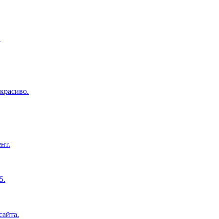
.
красиво.
нт.
5.
сайта.