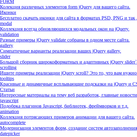
FORM
Колекция различных элементов form jQuery для вашего сайта.
Иконки
Бесплатно скачать иконки для сайта в форматах PSD, PNG и так 
modal
Коллекция всегда обновляющихся модальных окон на jQuery.
validation
Разные примеры jQuery validate собраны в одном месте сайта.
gallery
Симпатичные варианты реализации ваших jQuery gallery.
slider
Большой сборник широкоформатных и адаптивных jQuery slider`
scrolling
Ишите примеры реализации jQuery scroll? Это то, что вам нужно
tooltips
Красивые и динамичные всплывающие подсказки на jQuery и C
Статьи
Интересные материалы на тему веб разработок, главные новости
javascript
Подобрка плагинов Javascript, библиотек, фреймворков и т.д.
animation
Коллекция потрясающих примеров анимации для вашего сайта.
autocomplete
Модернизация элементов форм, создание систем автозаполнени
datepicker