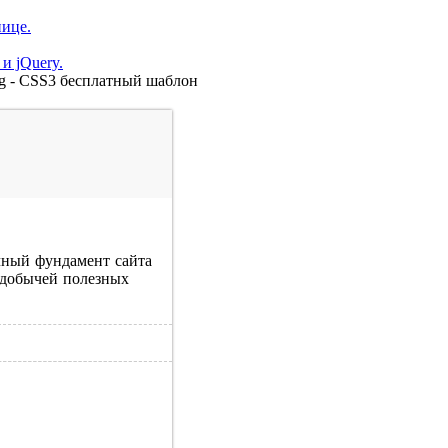
нице.
и jQuery.
g - CSS3 бесплатный шаблон
чный фундамент сайта
 добычей полезных