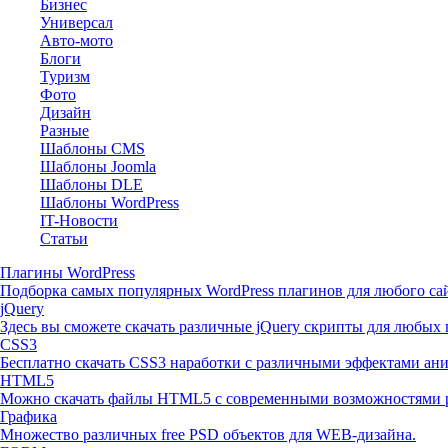
Бизнес
Универсал
Авто-мото
Блоги
Туризм
Фото
Дизайн
Разные
Шаблоны CMS
Шаблоны Joomla
Шаблоны DLE
Шаблоны WordPress
IT-Новости
Статьи
Плагины WordPress
Подборка самых популярных WordPress плагинов для любого сай
jQuery
Здесь вы сможете скачать различные jQuery скрипты для любых 
CSS3
Бесплатно скачать CSS3 наработки с различными эффектами ан
HTML5
Можно скачать файлы HTML5 с современными возможностями р
Графика
Множество различных free PSD объектов для WEB-дизайна.