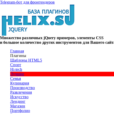
Telegram-бот для фронтендеров
Множество
различных
jQuery
примеров
,
элементы
CSS
и большое
количество
других
инструментов
для
Вашего
сайт
Главная
Плагины
Шаблоны HTML5
Спорт
Hi-tech
Лучшие
Семья
Кулинария
Производство
Развлечения
Искусство
Лендинг
Магазин
Портфолио