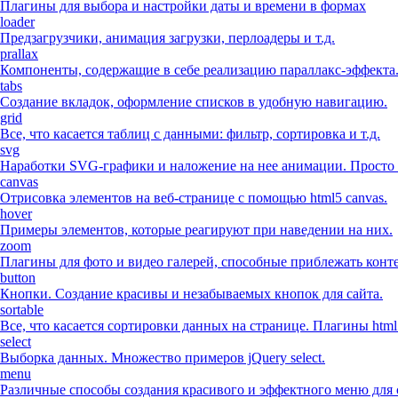
Плагины для выбора и настройки даты и времени в формах
loader
Предзагрузчики, анимация загрузки, перлоадеры и т.д.
prallax
Компоненты, содержащие в себе реализацию параллакс-эффекта
tabs
Создание вкладок, оформление списков в удобную навигацию.
grid
Все, что касается таблиц с данными: фильтр, сортировка и т.д.
svg
Наработки SVG-графики и наложение на нее анимации. Просто 
canvas
Отрисовка элементов на веб-странице с помощью html5 canvas.
hover
Примеры элементов, которые реагируют при наведении на них.
zoom
Плагины для фото и видео галерей, способные приблежать конте
button
Кнопки. Создание красивы и незабываемых кнопок для сайта.
sortable
Все, что касается сортировки данных на странице. Плагины html
select
Выборка данных. Множество примеров jQuery select.
menu
Различные способы создания красивого и эффектного меню для 