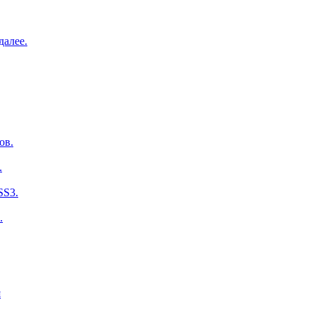
далее.
ов.
.
SS3.
.
я