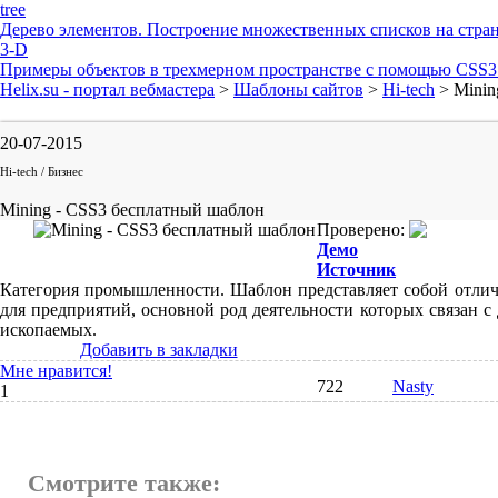
tree
Дерево элементов. Построение множественных списков на стра
3-D
Примеры объектов в трехмерном пространстве с помощью CSS3 
Helix.su - портал вебмастера
>
Шаблоны сайтов
>
Hi-tech
> Minin
20-07-2015
Hi-tech / Бизнес
Mining - CSS3 бесплатный шаблон
Проверено:
Демо
Источник
Категория промышленности. Шаблон представляет собой отли
для предприятий, основной род деятельности которых связан с
ископаемых.
Добавить в закладки
Мне нравится!
722
Nasty
1
Смотрите также: