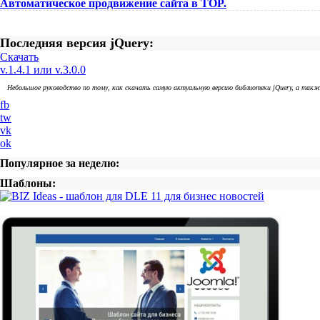
Автоматическое продвижение сайта в TOP.
Последняя версия jQuery:
Скачать
v.1.4.1 или v.3.0.0
Небольшое руководство по тому, как скачать самую актуальную версию библиотеки jQuery, а так
fb
tw
vk
ok
Популярное за неделю:
Шаблоны: