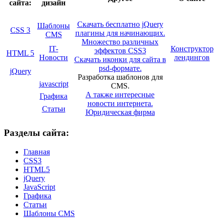
сайта:
дизайн
Скачать бесплатно jQuery
Шаблоны
CSS 3
плагины для начинающих.
CMS
Множество различных
IT-
Конструктор
эффектов CSS3
HTML 5
Новости
лендингов
Скачать иконки для сайта в
psd-формате.
jQuery
Разработка шаблонов для
javascript
CMS.
А также интересные
Графика
новости интернета.
Статьи
Юридическая фирма
Разделы сайта:
Главная
CSS3
HTML5
jQuery
JavaScript
Графика
Статьи
Шаблоны CMS