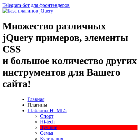
Telegram-бот для фронтендеров
Множество
различных
jQuery
примеров
,
элементы
CSS
и большое
количество
других
инструментов
для
Вашего
сайта
!
Главная
Плагины
Шаблоны HTML5
Спорт
Hi-tech
Лучшие
Семья
Кулинария