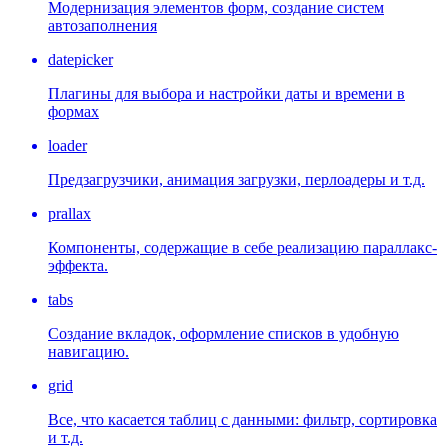
Модернизация элементов форм, создание систем
автозаполнения
datepicker
Плагины для выбора и настройки даты и времени в
формах
loader
Предзагрузчики, анимация загрузки, перлоадеры и т.д.
prallax
Компоненты, содержащие в себе реализацию параллакс-
эффекта.
tabs
Создание вкладок, оформление списков в удобную
навигацию.
grid
Все, что касается таблиц с данными: фильтр, сортировка
и т.д.