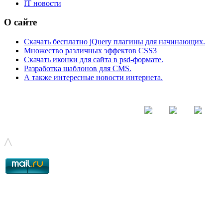
IT новости
О сайте
Скачать бесплатно jQuery плагины для начинающих.
Множество различных эффектов CSS3
Скачать иконки для сайта в psd-формате.
Разработка шаблонов для CMS.
А также интересные новости интернета.
© - 2015-2017 - helix.su - все для вашего сайта |
helixsu@gmail.com
^