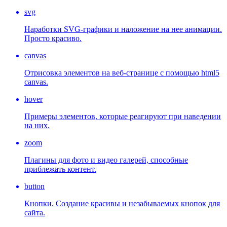
svg
Наработки SVG-графики и наложение на нее анимации.
Просто красиво.
canvas
Отрисовка элементов на веб-странице с помощью html5
canvas.
hover
Примеры элементов, которые реагируют при наведении
на них.
zoom
Плагины для фото и видео галерей, способные
приблежать контент.
button
Кнопки. Создание красивы и незабываемых кнопок для
сайта.