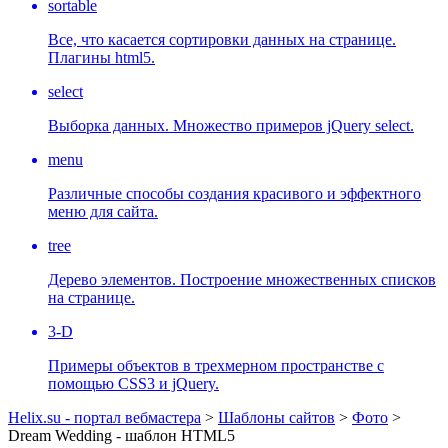
sortable
Все, что касается сортировки данных на странице.
Плагины html5.
select
Выборка данных. Множество примеров jQuery select.
menu
Различные способы создания красивого и эффектного
меню для сайта.
tree
Дерево элементов. Построение множественных списков
на странице.
3-D
Примеры объектов в трехмерном пространстве с
помощью CSS3 и jQuery.
Helix.su - портал вебмастера
>
Шаблоны сайтов
>
Фото
>
Dream Wedding - шаблон HTML5