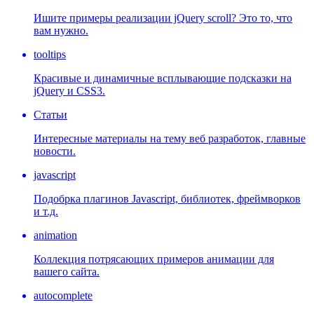
Ишите примеры реализации jQuery scroll? Это то, что
вам нужно.
tooltips
Красивые и динамичные всплывающие подсказки на
jQuery и CSS3.
Статьи
Интересные материалы на тему веб разработок, главные
новости.
javascript
Подобрка плагинов Javascript, библиотек, фреймворков
и т.д.
animation
Коллекция потрясающих примеров анимации для
вашего сайта.
autocomplete