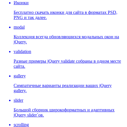
Иконки
Бесплатно скачать иконки для сайта в форматах PSD,
PNG и так далее.
modal
Коллекция всегда обновляющихся модальных окон на
jQuery.
validation
Разные примеры jQuery validate собраны в одном месте
сайта.
gallery
Симпатичные варианты реализации ваших jQuery
gallery.
slider
Большой сборник широкоформатных и адаптивных
jQuery slider`ов.
scrolling