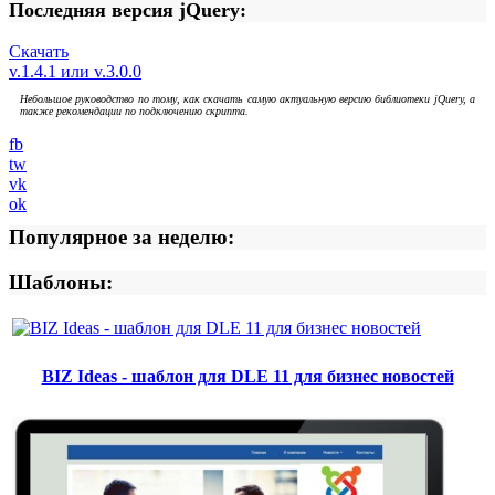
Последняя версия jQuery:
Скачать
v.1.4.1 или v.3.0.0
Небольшое руководство по тому, как скачать самую актуальную версию библиотеки jQuery, а
также рекомендации по подключению скрипта.
fb
tw
vk
ok
Популярное за неделю:
Шаблоны:
BIZ Ideas - шаблон для DLE 11 для бизнес новостей