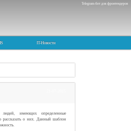
Telegram-бот для фронтендеров
MS
IT-Новости
21-07-2015
 людей, имеющих определенные
 рассказать о них. Данный шаблон
ожность.