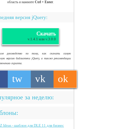
область и нажмите
Ctrl + Enter
.
едняя версия jQuery:
Скачать
v.1.4.1 или v.3.0.0
ьшое руководство по тому, как скачать самую
ьную версию библиотеки jQuery, а также рекомендации
ключению скрипта.
tw
vk
ok
улярное за неделю:
блоны: