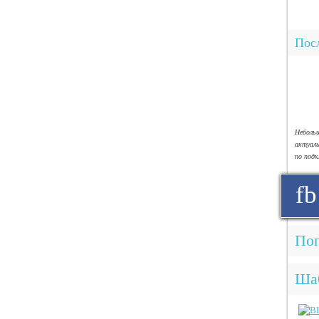
Посл
Небол
актуал
по под
fb
Поп
Ша