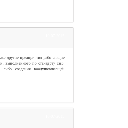
19-07-2015
акже другие предприятия работающие
н, выполненного по стандарту css3.
, либо создания воодушевляющей
16-07-2015