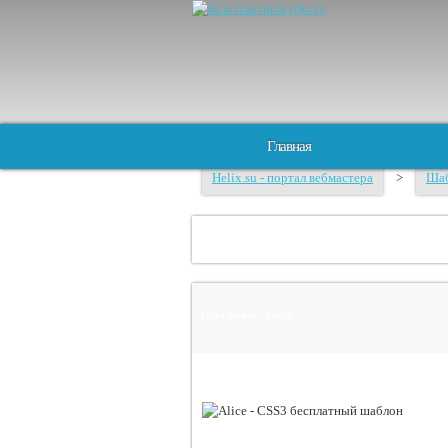
Главная
Helix.su - портал вебмастера
>
Шаб
Портфолио / Блоги