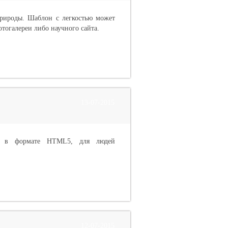
рироды. Шаблон с легкостью может
отогалереи либо научного сайта.
13-07-2015
та в формате HTML5, для людей
12-07-2015