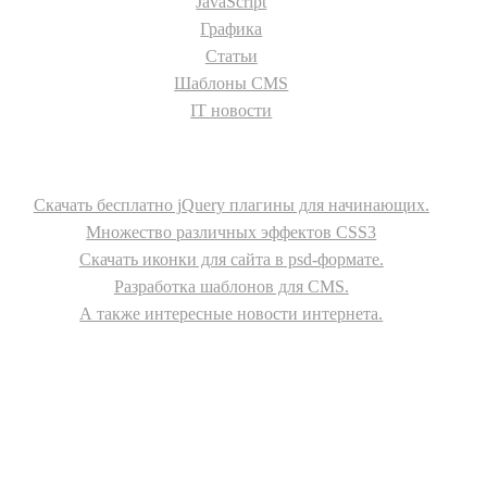
JavaScript
Графика
Статьи
Шаблоны CMS
IT новости
О сайте
Скачать бесплатно jQuery плагины для начинающих.
Множество различных эффектов CSS3
Скачать иконки для сайта в psd-формате.
Разработка шаблонов для CMS.
А также интересные новости интернета.
© - 2015-2017 - helix.su - все для вашего сайта |
helixsu@gmail.com