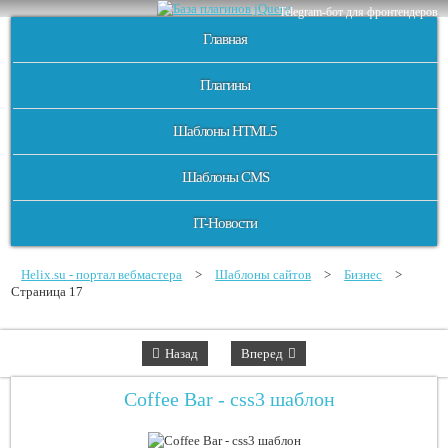
Telegram-бот для фронтендеров
Главная
Плагины
Шаблоны HTML5
Шаблоны CMS
IT-Новости
Helix.su - портал вебмастера
>
Шаблоны сайтов
>
Бизнес
>
Страница 17
Назад
Вперед
Coffee Bar - css3 шаблон