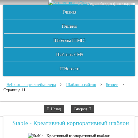
Telegram-бот для фронтендеров
Главная
Плагины
Шаблоны HTML5
Шаблоны CMS
IT-Новости
Helix.su - портал вебмастера
>
Шаблоны сайтов
>
Бизнес
>
Страница 11
Назад
Вперед
Stable - Креативный корпоративный шаблон