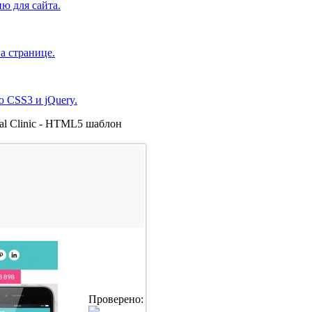
ю для сайта.
а странице.
 CSS3 и jQuery.
al Clinic - HTML5 шаблон
Проверено: