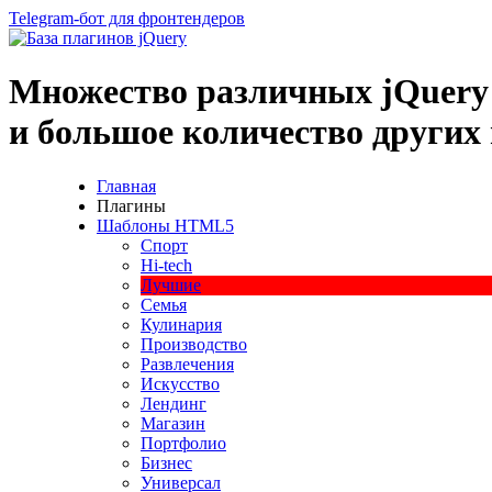
Telegram-бот для фронтендеров
Множество
различных
jQuery
и большое
количество
других
Главная
Плагины
Шаблоны HTML5
Спорт
Hi-tech
Лучшие
Семья
Кулинария
Производство
Развлечения
Искусство
Лендинг
Магазин
Портфолио
Бизнес
Универсал