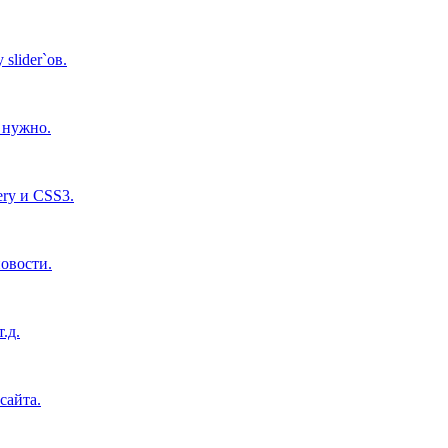
lider`ов.
м нужно.
ry и CSS3.
новости.
.д.
сайта.