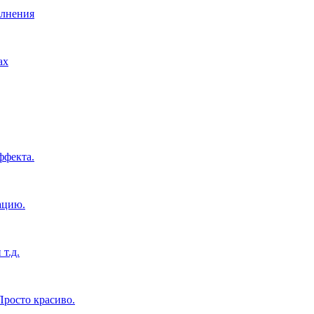
олнения
ах
ффекта.
ацию.
т.д.
росто красиво.