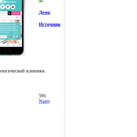
Демо
Источник
логической клиники.
591
Nasty