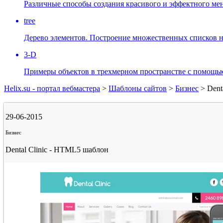
Различные способы создания красивого и эффектного мен
tree
Дерево элементов. Построение множественных списков н
3-D
Примеры объектов в трехмерном пространстве с помощью
Helix.su - портал вебмастера
>
Шаблоны сайтов
>
Бизнес
> Dent
29-06-2015
Бизнес
Dental Clinic - HTML5 шаблон