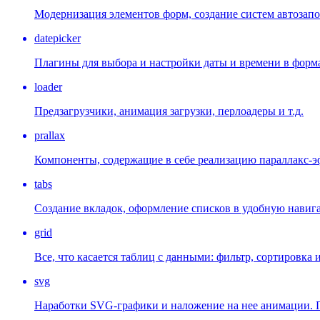
Модернизация элементов форм, создание систем автозап
datepicker
Плагины для выбора и настройки даты и времени в форм
loader
Предзагрузчики, анимация загрузки, перлоадеры и т.д.
prallax
Компоненты, содержащие в себе реализацию параллакс-э
tabs
Создание вкладок, оформление списков в удобную навиг
grid
Все, что касается таблиц с данными: фильтр, сортировка и 
svg
Наработки SVG-графики и наложение на нее анимации. П