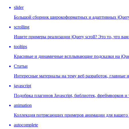
slider
Большой сборник широкоформатных и адаптивных jQuery s
scrolling
Ишите примеры реализации jQuery scroll? Это то, что ва
tooltips
Красивые и динамичные всплывающие подсказки на jQue
Статьи
Интересные материалы на тему веб разработок, главные 
javascript
Подобрка плагинов Javascript, библиотек, фреймворков и т
animation
Коллекция потрясающих примеров анимации для вашего 
autocomplete