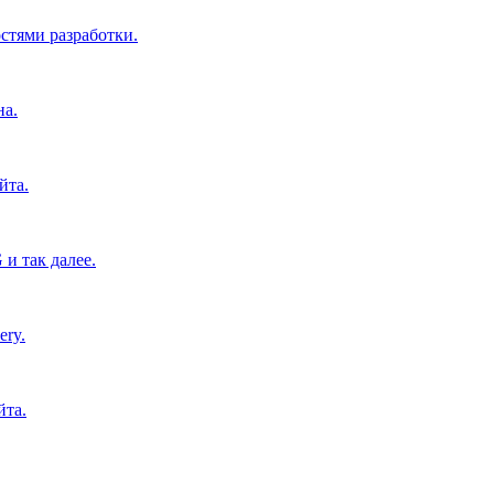
тями разработки.
на.
йта.
и так далее.
ery.
йта.