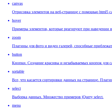
canvas
Отрисовка элементов на веб-странице с помощью html5 ca
hover
Примеры элементов, которые реагируют при наведении н
zoom
Плагины для фото и видео галерей, способные приблежат
button
Кнопки. Создание красивы и незабываемых кнопок для с
sortable
Все, что касается сортировки данных на странице. Плаги
select
Выборка данных. Множество примеров jQuery select.
menu