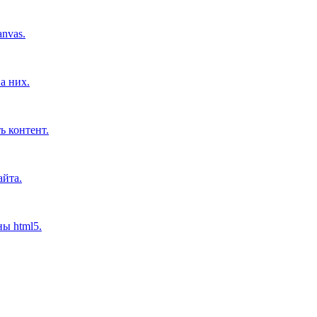
nvas.
а них.
ь контент.
айта.
ны html5.