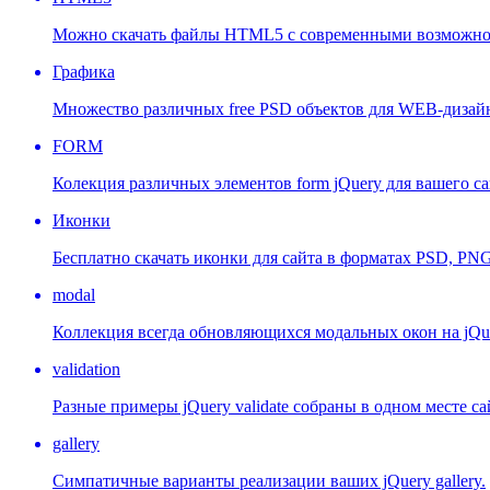
Можно скачать файлы HTML5 с современными возможнос
Графика
Множество различных free PSD объектов для WEB-дизай
FORM
Колекция различных элементов form jQuery для вашего са
Иконки
Бесплатно скачать иконки для сайта в форматах PSD, PNG 
modal
Коллекция всегда обновляющихся модальных окон на jQu
validation
Разные примеры jQuery validate собраны в одном месте са
gallery
Симпатичные варианты реализации ваших jQuery gallery.