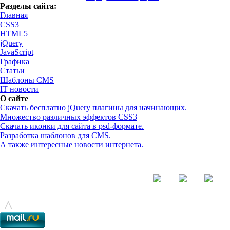
Разделы сайта:
Главная
CSS3
HTML5
jQuery
JavaScript
Графика
Статьи
Шаблоны CMS
IT новости
О сайте
Скачать бесплатно jQuery плагины для начинающих.
Множество различных эффектов CSS3
Скачать иконки для сайта в psd-формате.
Разработка шаблонов для CMS.
А также интересные новости интернета.
© - 2015-2017 - helix.su - все для вашего сайта |
helixsu@gmail.com
^