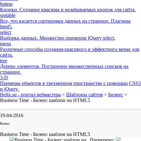
button
Кнопки. Создание красивы и незабываемых кнопок для сайта.
sortable
Все, что касается сортировки данных на странице. Плагины
html5.
select
Выборка данных. Множество примеров jQuery select.
menu
Различные способы создания красивого и эффектного меню для
сайта.
tree
Дерево элементов. Построение множественных списков на
странице.
3-D
Примеры объектов в трехмерном пространстве с помощью CSS3
и jQuery.
Helix.su - портал вебмастера
>
Шаблоны сайтов
>
Бизнес
>
Business Time - Бизнес шаблон на HTML5
19-04-2016
Бизнес
Business Time - Бизнес шаблон на HTML5
Проверено: