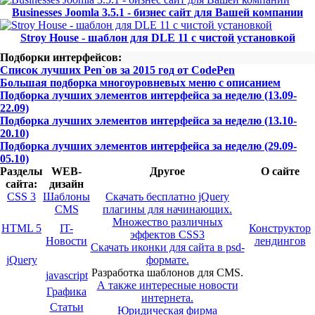
Businesses Joomla 3.5.1 - бизнес сайт для Вашей компании
Stroy House - шаблон для DLE 11 с чистой установкой
Подборки интерфейсов:
Список лучших Pen`ов за 2015 год от CodePen
Большая подборка многоуровневых меню с описанием
Подборка лучших элементов интерфейса за неделю (13.09-
22.09)
Подборка лучших элементов интерфейса за неделю (13.10-
20.10)
Подборка лучших элементов интерфейса за неделю (29.09-
05.10)
Разделы
WEB-
Другое
О сайте
сайта:
дизайн
CSS 3
Шаблоны
Скачать бесплатно jQuery
CMS
плагины для начинающих.
Множество различных
HTML 5
IT-
Конструктор
эффектов CSS3
Новости
лендингов
Скачать иконки для сайта в psd-
jQuery
формате.
Разработка шаблонов для CMS.
javascript
А также интересные новости
Графика
интернета.
Статьи
Юридическая фирма