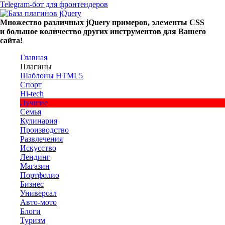
Telegram-бот для фронтендеров
Множество
различных
jQuery
примеров
,
элементы
CSS
и большое
количество
других
инструментов
для
Вашего
сайта
!
Главная
Плагины
Шаблоны HTML5
Спорт
Hi-tech
Лучшие
Семья
Кулинария
Производство
Развлечения
Искусство
Лендинг
Магазин
Портфолио
Бизнес
Универсал
Авто-мото
Блоги
Туризм