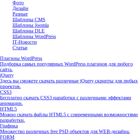
Фото
Дизайн
Разные
Шаблоны CMS
Шаблоны Joomla
Шаблоны DLE
Шаблоны WordPress
IT-Новости
Статьи
Плагины WordPress
Подборка самых популярных WordPress плагинов для любого
сайта.
jQuery
Здесь вы сможете скачать различные jQuery скрипты для любых
проектов.
CSS3
Бесплатно скачать CSS3 наработки с различными эффектами
анимации.
HTML5
Можно скачать файлы HTML5 с современными возможностями
разработки.
Графика
Множество различных free PSD объектов для WEB-дизайна.
FORM