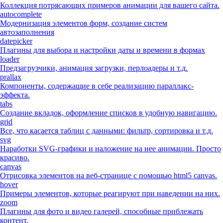
Коллекция потрясающих примеров анимации для вашего сайта.
autocomplete
Модернизация элементов форм, создание систем
автозаполнения
datepicker
Плагины для выбора и настройки даты и времени в формах
loader
Предзагрузчики, анимация загрузки, перлоадеры и т.д.
prallax
Компоненты, содержащие в себе реализацию параллакс-
эффекта.
tabs
Создание вкладок, оформление списков в удобную навигацию.
grid
Все, что касается таблиц с данными: фильтр, сортировка и т.д.
svg
Наработки SVG-графики и наложение на нее анимации. Просто
красиво.
canvas
Отрисовка элементов на веб-странице с помощью html5 canvas.
hover
Примеры элементов, которые реагируют при наведении на них.
zoom
Плагины для фото и видео галерей, способные приблежать
контент.