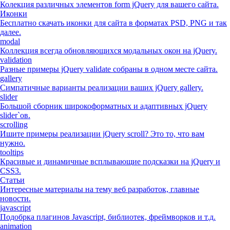
Колекция различных элементов form jQuery для вашего сайта.
Иконки
Бесплатно скачать иконки для сайта в форматах PSD, PNG и так
далее.
modal
Коллекция всегда обновляющихся модальных окон на jQuery.
validation
Разные примеры jQuery validate собраны в одном месте сайта.
gallery
Симпатичные варианты реализации ваших jQuery gallery.
slider
Большой сборник широкоформатных и адаптивных jQuery
slider`ов.
scrolling
Ишите примеры реализации jQuery scroll? Это то, что вам
нужно.
tooltips
Красивые и динамичные всплывающие подсказки на jQuery и
CSS3.
Статьи
Интересные материалы на тему веб разработок, главные
новости.
javascript
Подобрка плагинов Javascript, библиотек, фреймворков и т.д.
animation