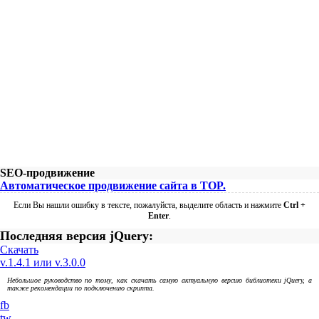
SEO-продвижение
Автоматическое продвижение сайта в TOP.
Если Вы нашли ошибку в тексте, пожалуйста, выделите область и нажмите
Ctrl +
Enter
.
Последняя версия jQuery:
Скачать
v.1.4.1 или v.3.0.0
Небольшое руководство по тому, как скачать самую актуальную версию библиотеки jQuery, а
также рекомендации по подключению скрипта.
fb
tw