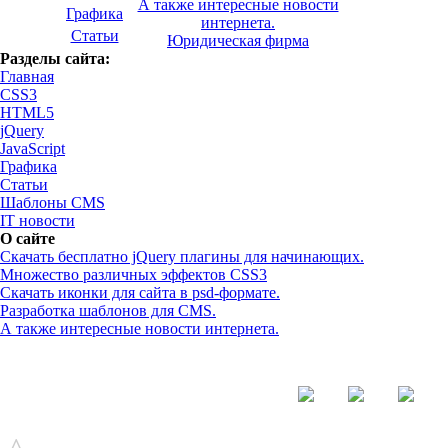
А также интересные новости
Графика
интернета.
Статьи
Юридическая фирма
Разделы сайта:
Главная
CSS3
HTML5
jQuery
JavaScript
Графика
Статьи
Шаблоны CMS
IT новости
О сайте
Скачать бесплатно jQuery плагины для начинающих.
Множество различных эффектов CSS3
Скачать иконки для сайта в psd-формате.
Разработка шаблонов для CMS.
А также интересные новости интернета.
© - 2015-2017 - helix.su - все для вашего сайта |
helixsu@gmail.com