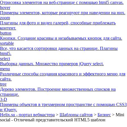
Отрисовка элементов на веб-странице с помощью html5 canvas.
hover
Примеры элементов, которые реагируют при наведении на них.
zoom
Плагины для фото и видео галерей, способные приблежать
контент.
button
Кнопки. Создание красивы и незабываемых кнопок для сайта.
sortable
Все, что касается сортировки данных на странице. Плагины
html5.
select
Выборка данных. Множество примеров jQuery select.
menu
Различные способы создания красивого и эффектного меню для
сайта.
tree
Дерево элементов. Построение множественных списков на
странице.
3-D
Примеры объектов в трехмерном пространстве с помощью CSS3
и jQuery.
Helix.su - портал вебмастера
>
Шаблоны сайтов
>
Бизнес
> Mini
social - Отличный представительский HTML5 шаблон