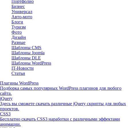
Портфолио
Бизнес
Универсал
Авто-мото
Блоги
Туризм
Фото
Дизайн
Разные
Шаблоны CMS
Шаблоны Joomla
Шаблоны DLE
Шаблоны WordPress
IT-Новости
Статьи
Плагины WordPress
Подборка самых популярных WordPress плагинов для любого
сайта.
jQuery
Здесь вы сможете скачать различные jQuery скрипты для любых
проектов.
CSS3
Бесплатно скачать CSS3 наработки с различными эффектами
анимации.