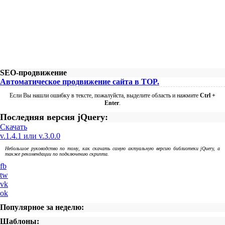
SEO-продвижение
Автоматическое продвижение сайта в TOP.
Если Вы нашли ошибку в тексте, пожалуйста, выделите область и нажмите
Ctrl +
Enter
.
Последняя версия jQuery:
Скачать
v.1.4.1 или v.3.0.0
Небольшое руководство по тому, как скачать самую актуальную версию библиотеки jQuery, а
также рекомендации по подключению скрипта.
fb
tw
vk
ok
Популярное за неделю:
Шаблоны: