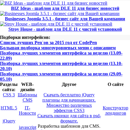
BIZ Ideas - шаблон для DLE 11 для бизнес новостей
Businesses Joomla 3.5.1 - бизнес сайт для Вашей компании
Stroy House - шаблон для DLE 11 с чистой установкой
Подборки интерфейсов:
Список лучших Pen`ов за 2015 год от CodePen
Большая подборка многоуровневых меню с описанием
Подборка лучших элементов интерфейса за неделю (13.09-
22.09)
Подборка лучших элементов интерфейса за неделю (13.10-
20.10)
Подборка лучших элементов интерфейса за неделю (29.09-
05.10)
Разделы
WEB-
Другое
О сайте
сайта:
дизайн
CSS 3
Шаблоны
Скачать бесплатно jQuery
CMS
плагины для начинающих.
Множество различных
HTML 5
IT-
Конструктор
эффектов CSS3
Новости
лендингов
Скачать иконки для сайта в psd-
jQuery
формате.
Разработка шаблонов для CMS.
javascript