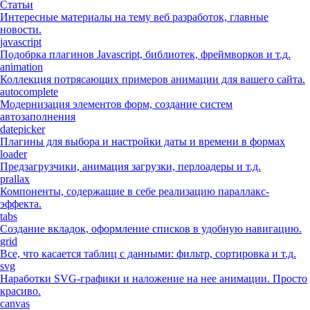
Статьи
Интересные материалы на тему веб разработок, главные
новости.
javascript
Подобрка плагинов Javascript, библиотек, фреймворков и т.д.
animation
Коллекция потрясающих примеров анимации для вашего сайта.
autocomplete
Модернизация элементов форм, создание систем
автозаполнения
datepicker
Плагины для выбора и настройки даты и времени в формах
loader
Предзагрузчики, анимация загрузки, перлоадеры и т.д.
prallax
Компоненты, содержащие в себе реализацию параллакс-
эффекта.
tabs
Создание вкладок, оформление списков в удобную навигацию.
grid
Все, что касается таблиц с данными: фильтр, сортировка и т.д.
svg
Наработки SVG-графики и наложение на нее анимации. Просто
красиво.
canvas