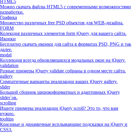
HTML5
Можно скачать файлы HTML5 с современными возможностями
разработки.
Графика
Множество различных free PSD объектов для WEB-дизайна.
FORM
Колекция различных элементов form jQuery для вашего сайта.
Иконки
Бесплатно скачать иконки для сайта в форматах PSD, PNG и так
далее.
modal
Коллекция всегда обновляющихся модальных окон на jQuery.
validation
Разные примеры jQuery validate собраны в одном месте сайта.
gallery
Симпатичные варианты реализации ваших jQuery gallery.
slider
Большой сборник широкоформатных и адаптивных jQuery
slider`ов.
scrolling
Ишите примеры реализации jQuery scroll? Это то, что вам
нужно.
tooltips
Красивые и динамичные всплывающие подсказки на jQuery и
CSS3.