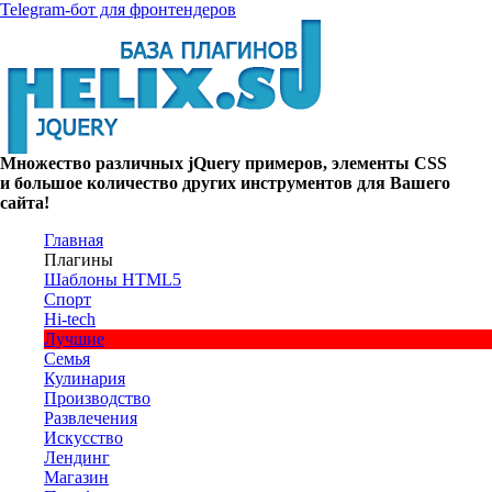
Telegram-бот для фронтендеров
Множество
различных
jQuery
примеров
,
элементы
CSS
и большое
количество
других
инструментов
для
Вашего
сайта
!
Главная
Плагины
Шаблоны HTML5
Спорт
Hi-tech
Лучшие
Семья
Кулинария
Производство
Развлечения
Искусство
Лендинг
Магазин