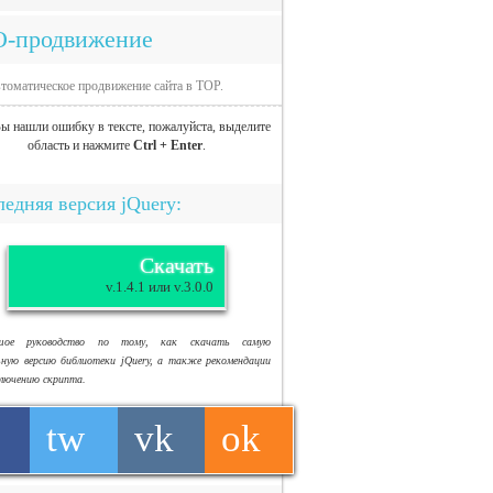
O-продвижение
томатическое продвижение сайта в TOP.
ы нашли ошибку в тексте, пожалуйста, выделите
область и нажмите
Ctrl + Enter
.
едняя версия jQuery:
Скачать
v.1.4.1 или v.3.0.0
ьшое руководство по тому, как скачать самую
ьную версию библиотеки jQuery, а также рекомендации
ключению скрипта.
tw
vk
ok