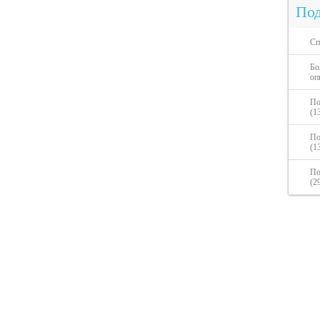
Под
Сп
Бо
оп
По
(1
По
(1
По
(2
Другое