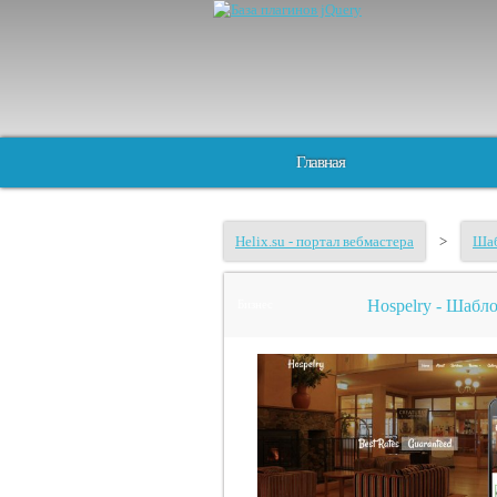
Главная
Helix.su - портал вебмастера
>
Шаб
Hospelry - Шабл
Бизнес