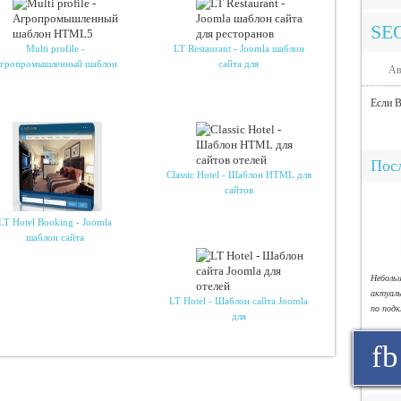
SE
Multi profile -
LT Restaurant - Joomla шаблон
гропромышленный шаблон
сайта для
Ав
Если В
Посл
Classic Hotel - Шаблон HTML для
сайтов
LT Hotel Booking - Joomla
шаблон сайта
Небол
актуал
LT Hotel - Шаблон сайта Joomla
по под
для
fb