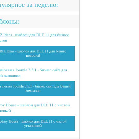
улярное за неделю:
блоны:
BIZ Ideas - шаблон для DLE 11 для бизнес
новостей
sinesses Joomla 3.5.1 - бизнес сайт для Вашей
компании
Stroy House - шаблон для DLE 11 с чистой
установкой