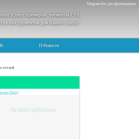
Telegram-бот для фронтендеров
чных
jQuery
примеров
,
элементы
CSS
угих
инструментов
для
Вашего
сайта
!
MS
IT-Новости
и отелей