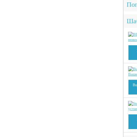
Поп
Ша
Bu