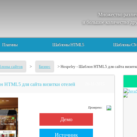
Множество
разли
и большое
количество
др
Плагины
Шаблоны HTML5
Шаблоны C
лоны сайтов
>
Бизнес
> Hospelry - Шаблон HTML5 для сайта визитк
он HTML5 для сайта визитки отелей
26-11-2015
Проверено:
Демо
Источник