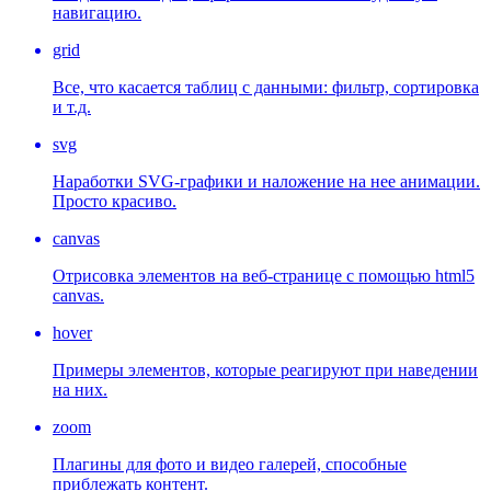
навигацию.
grid
Все, что касается таблиц с данными: фильтр, сортировка
и т.д.
svg
Наработки SVG-графики и наложение на нее анимации.
Просто красиво.
canvas
Отрисовка элементов на веб-странице с помощью html5
canvas.
hover
Примеры элементов, которые реагируют при наведении
на них.
zoom
Плагины для фото и видео галерей, способные
приблежать контент.