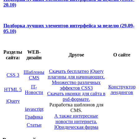
20.10)
Подборка лучших элементов интерфейса за неделю (29.09-
05.10)
Разделы
WEB-
Другое
О сайте
сайта:
дизайн
Скачать бесплатно jQuery
Шаблоны
CSS 3
плагины для начинающих.
CMS
Множество различных
IT-
Конструктор
эффектов CSS3
HTML 5
Новости
лендингов
Скачать иконки для сайта в
psd-формате.
jQuery
Разработка шаблонов для
javascript
CMS.
А также интересные
Графика
новости интернета.
Статьи
Юридическая фирма