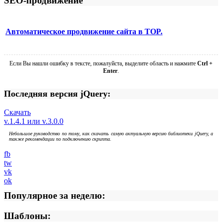
SEO-продвижение
Автоматическое продвижение сайта в TOP.
Если Вы нашли ошибку в тексте, пожалуйста, выделите область и нажмите
Ctrl +
Enter
.
Последняя версия jQuery:
Скачать
v.1.4.1 или v.3.0.0
Небольшое руководство по тому, как скачать самую актуальную версию библиотеки jQuery, а
также рекомендации по подключению скрипта.
fb
tw
vk
ok
Популярное за неделю:
Шаблоны: