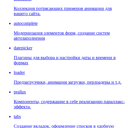
Коллекция потрясающих примеров анимации для
вашего сайта.
autocomplete
Модернизация элементов форм, создание систем
автозаполнения
datepicker
Плагины для выбора и настройки даты и времени в
формах
loader
Предзагрузчики, анимация загрузки, перлоадеры и т.д.
prallax
Компоненты, содержащие в себе реализацию параллакс-
эффекта.
tabs
Создание вкладок, оформление списков в удобную