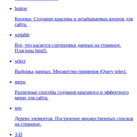
button
Кнопки. Создание красивы и незабываемых кнопок для
сайта.
sortable
Все, что касается сортировки данных на странице.
Плагины html5.
select
Выборка данных. Множество примеров jQuery select.
menu
Различные способы создания красивого и эффектного
меню для сайта.
tree
Дерево элементов. Построение множественных списков
на странице.
3-D