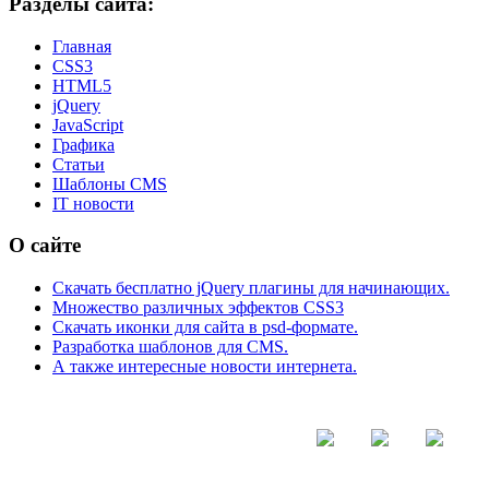
Разделы сайта:
Главная
CSS3
HTML5
jQuery
JavaScript
Графика
Статьи
Шаблоны CMS
IT новости
О сайте
Скачать бесплатно jQuery плагины для начинающих.
Множество различных эффектов CSS3
Скачать иконки для сайта в psd-формате.
Разработка шаблонов для CMS.
А также интересные новости интернета.
© - 2015-2017 - helix.su - все для вашего сайта |
helixsu@gmail.com