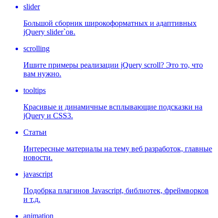
slider
Большой сборник широкоформатных и адаптивных
jQuery slider`ов.
scrolling
Ишите примеры реализации jQuery scroll? Это то, что
вам нужно.
tooltips
Красивые и динамичные всплывающие подсказки на
jQuery и CSS3.
Статьи
Интересные материалы на тему веб разработок, главные
новости.
javascript
Подобрка плагинов Javascript, библиотек, фреймворков
и т.д.
animation