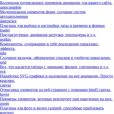
Коллекция потрясающих примеров анимации для вашего сайта.
autocomplete
Модернизация элементов форм, создание систем
автозаполнения
datepicker
Плагины для выбора и настройки даты и времени в формах
loader
Предзагрузчики, анимация загрузки, перлоадеры и т.д.
prallax
Компоненты, содержащие в себе реализацию параллакс-
эффекта.
tabs
Создание вкладок, оформление списков в удобную навигацию.
grid
Все, что касается таблиц с данными: фильтр, сортировка и т.д.
svg
Наработки SVG-графики и наложение на нее анимации. Просто
красиво.
canvas
Отрисовка элементов на веб-странице с помощью html5 canvas.
hover
Примеры элементов, которые реагируют при наведении на них.
zoom
Плагины для фото и видео галерей, способные приблежать
контент.