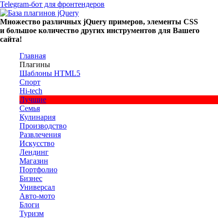
Telegram-бот для фронтендеров
Множество
различных
jQuery
примеров
,
элементы
CSS
и большое
количество
других
инструментов
для
Вашего
сайта
!
Главная
Плагины
Шаблоны HTML5
Спорт
Hi-tech
Лучшие
Семья
Кулинария
Производство
Развлечения
Искусство
Лендинг
Магазин
Портфолио
Бизнес
Универсал
Авто-мото
Блоги
Туризм