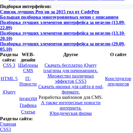
Подборки интерфейсов:
Список лучших Pen`ов за 2015 год от CodePen
Большая подборка многоуровневых меню с описанием
Подборка лучших элементов интерфейса за неделю (13.09-
22.09)
Подборка лучших элементов интерфейса за неделю (13.10-
20.10)
Подборка лучших элементов интерфейса за неделю (29.09-
05.10)
Разделы
WEB-
Другое
О сайте
сайта:
дизайн
CSS 3
Шаблоны
Скачать бесплатно jQuery
CMS
плагины для начинающих.
Множество различных
HTML 5
IT-
Конструктор
эффектов CSS3
Новости
лендингов
Скачать иконки для сайта в psd-
jQuery
формате.
Разработка шаблонов для CMS.
javascript
А также интересные новости
Графика
интернета.
Статьи
Юридическая фирма
Разделы сайта:
Главная
CSS3