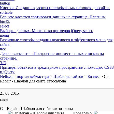
button
Кнопки. Создание красивы и незабываемых кнопок для сайта.
sortable
Все, что касается сортировки данных на странице. Плагины
html5.
select
Выборка данных. Множество примеров jQuery select.
menu
Различные способы создания красивого и эффектного меню для
сайта.
tree
Дерево элементов. Построение множественных списков на
странице.
3-D
Примеры объектов в трехмерном пространстве с помощью CSS3
и jQuery.
Helix.su - портал вебмастера
>
Шаблоны сайтов
>
Бизнес
> Car
Repair - Шаблон для сайта автосалона
21-08-2015
Бизнес
Car Repair - Шаблон для сайта автосалона
Проверено: