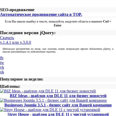
SEO-продвижение
Автоматическое продвижение сайта в TOP.
Если Вы нашли ошибку в тексте, пожалуйста, выделите область и нажмите
Ctrl +
Enter
.
Последняя версия jQuery:
Скачать
v.1.4.1 или v.3.0.0
Небольшое руководство по тому, как скачать самую актуальную версию библиотеки jQuery, а
также рекомендации по подключению скрипта.
fb
tw
vk
ok
Популярное за неделю:
Шаблоны:
BIZ Ideas - шаблон для DLE 11 для бизнес новостей
Businesses Joomla 3.5.1 - бизнес сайт для Вашей компании
Stroy House - шаблон для DLE 11 с чистой установкой