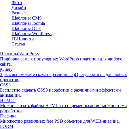
Фото
Дизайн
Разные
Шаблоны CMS
Шаблоны Joomla
Шаблоны DLE
Шаблоны WordPress
IT-Новости
Статьи
Плагины WordPress
Подборка самых популярных WordPress плагинов для любого
сайта.
jQuery
Здесь вы сможете скачать различные jQuery скрипты для любых
проектов.
CSS3
Бесплатно скачать CSS3 наработки с различными эффектами
анимации.
HTML5
Можно скачать файлы HTML5 с современными возможностями
разработки.
Графика
Множество различных free PSD объектов для WEB-дизайна.
FORM