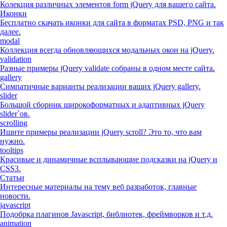
Колекция различных элементов form jQuery для вашего сайта.
Иконки
Бесплатно скачать иконки для сайта в форматах PSD, PNG и так
далее.
modal
Коллекция всегда обновляющихся модальных окон на jQuery.
validation
Разные примеры jQuery validate собраны в одном месте сайта.
gallery
Симпатичные варианты реализации ваших jQuery gallery.
slider
Большой сборник широкоформатных и адаптивных jQuery
slider`ов.
scrolling
Ишите примеры реализации jQuery scroll? Это то, что вам
нужно.
tooltips
Красивые и динамичные всплывающие подсказки на jQuery и
CSS3.
Статьи
Интересные материалы на тему веб разработок, главные
новости.
javascript
Подобрка плагинов Javascript, библиотек, фреймворков и т.д.
animation