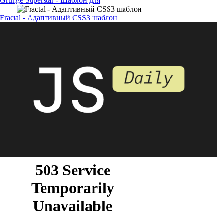
Grunge Superstar - Шаблон для
Fractal - Адаптивный CSS3 шаблон